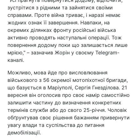
"Усі прагнуть повернутися додому, відпочити,
зустрітися з рідними та зайнятися своїми
справами. Проте війна триває, і наразі немає
жодних ознак її завершення. Навпаки, на
окремих ділянках фронту російські війська
активно проводять наступальні операції. Тож
повернення додому поки що залишається лише
мрією," – зазначив Жорін у своєму Telegram-
каналі.
Можливо, мова йде про висловлювання
військового з 56 окремої мотопіхотної бригади,
що базується в Маріуполі, Сергія Гнезділова. 21
вересня він оголосив про своє намір самостійно
залишити частину до визначення конкретних
термінів служби або до свого 25-річчя. Чоловік
обґрунтував своє рішення бажанням привернути
увагу влади та суспільства до питання
демобілізації.