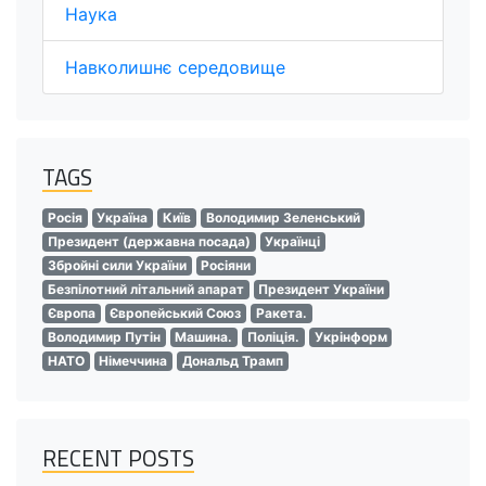
Наука
Навколишнє середовище
TAGS
Росія
Україна
Київ
Володимир Зеленський
Президент (державна посада)
Українці
Збройні сили України
Росіяни
Безпілотний літальний апарат
Президент України
Європа
Європейський Союз
Ракета.
Володимир Путін
Машина.
Поліція.
Укрінформ
НАТО
Німеччина
Дональд Трамп
RECENT POSTS