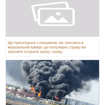
Що приготувати з пельменів, які злиплися в
морозильній камері: цю популярну страву ви
захочете готувати знову і знову