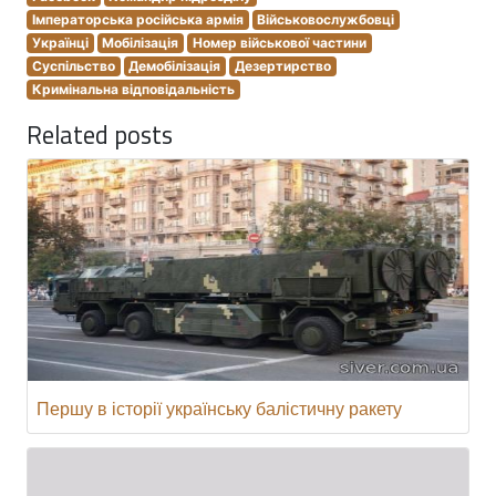
Імператорська російська армія
Військовослужбовці
Українці
Мобілізація
Номер військової частини
Суспільство
Демобілізація
Дезертирство
Кримінальна відповідальність
Related posts
Першу в історії українську балістичну ракету