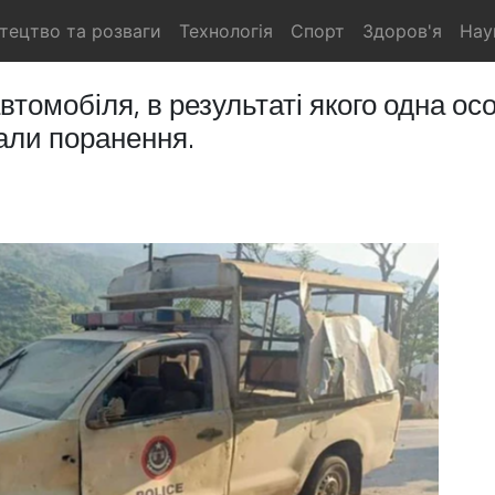
тецтво та розваги
Технологія
Спорт
Здоров'я
Нау
втомобіля, в результаті якого одна ос
мали поранення.