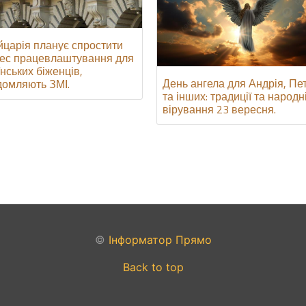
царія планує спростити
ес працевлаштування для
їнських біженців,
День ангела для Андрія, Пе
домляють ЗМІ.
та інших: традиції та народн
вірування 23 вересня.
©
Інформатор Прямо
Back to top