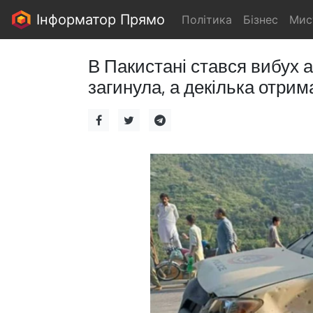
Інформатор Прямо
Політика
Бізнес
Мис
В Пакистані стався вибух а
загинула, а декілька отри