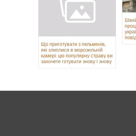
Швей
проц
укра
пові
Що приготувати з пельменів,
які злиплися в морозильній
камері: цю популярну страву ви
захочете готувати знову і знову