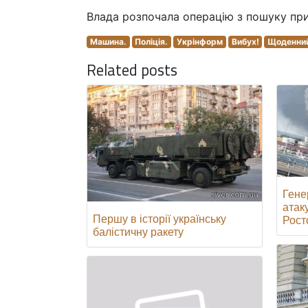
Влада розпочала операцію з пошуку при
Машина.
Поліція.
Укрінформ
Вибух!
Щоденний
Related posts
Гене
атак
Першу в історії українську
Росто
балістичну ракету