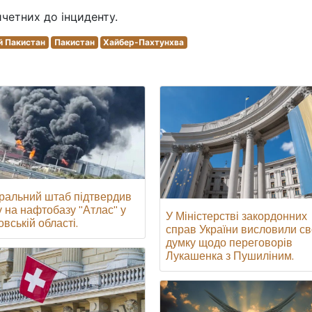
четних до інциденту.
 Пакистан
Пакистан
Хайбер-Пахтунхва
ральний штаб підтвердив
у на нафтобазу "Атлас" у
У Міністерстві закордонних
вській області.
справ України висловили с
думку щодо переговорів
Лукашенка з Пушиліним.