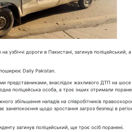
 на узбіччі дороги в Пакистані, загинув поліцейський, 
поширює Daily Pakistan.
ними представниками, внаслідок жахливого ДТП на шосе
одна поліцейська особа, а троє інших отримали поране
вожного збільшення нападів на співробітників правоохор
є занепокоєння щодо зростання загроз безпеці в регіоні
иденту загинув поліцейський, ще троє осіб поранені.