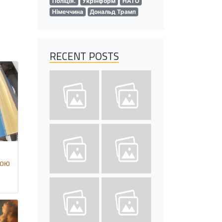
Поліція.
Укрінформ
НАТО
Німеччина
Дональд Трамп
RECENT POSTS
вою