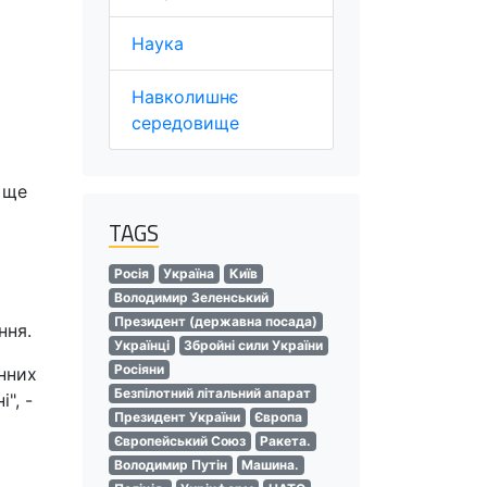
Наука
Навколишнє
середовище
а ще
TAGS
Росія
Україна
Київ
Володимир Зеленський
Президент (державна посада)
ння.
Українці
Збройні сили України
Росіяни
онних
Безпілотний літальний апарат
", -
Президент України
Європа
Європейський Союз
Ракета.
Володимир Путін
Машина.