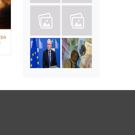
тра
і