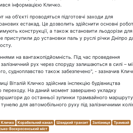
лився інформацією Кличко.
 на об'єкті проводяться підготовчі заходи для
ранових естакад. Це дозволить здійснити основні робот
римують конструкції, а також встановити льодорізи для
е приступили до установки паль у руслі річки Дніпро д
осту.
ннями на вантажопідйомність. Під час проведення
 залізничний рух через споруду залишаються в силі – м
ого, судноплавство також забезпечено", - зазначив Клич
ці Віталій Кличко здійснив інспекцію будівництва
 переходу. На даний момент завершено укладку
Вершигори до останньої зупинки трамвайного маршруту
тунелю для автомобільного руху під залізничними кол
й Кличко
Корабельний канал
Швидкий транзит
Залізниця
Трамвай
сько-Воскресенський міст