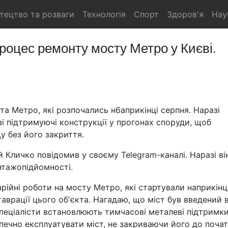
тецтво та розваги
Технологія
Спорт
Здоров'я
Нау
оцес ремонту мосту Метро у Києві.
а Метро, які розпочались н6априкінці серпня. Наразі
і підтримуючі конструкції у прогонах споруди, щоб
 без його закриття.
й Кличко повідомив у своєму Telegram-каналі. Наразі ві
тажопідйомності.
рійні роботи на мосту Метро, які стартували наприкінц
таврації цього об'єкта. Нагадаю, що міст був введений 
спеціалісти встановлюють тимчасові металеві підтримки
печно експлуатувати міст, не закриваючи його до поча