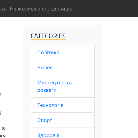
ка
Навколишнє середовище
CATEGORIES
Політика
Бізнес
Мистецтво та
розваги
н
Технологія
і
Спорт
в
 в
Здоров'я
тку