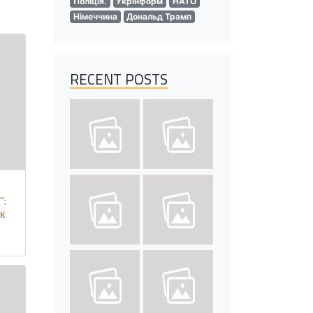
Поліція.
Укрінформ
НАТО
Німеччина
Дональд Трамп
RECENT POSTS
":
к