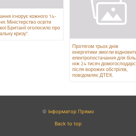
ання ігнорує кожного 14-
ня: Міністерство освіти
кої Британії оголосило про
альну кризу".
Протягом трьох днів
енергетики змогли відновит
електропостачання для біл
ніж 24 тисяч домогосподарс
після ворожих обстрілів,
повідомляє ДТЕК.
©
Інформатор Прямо
Back to top