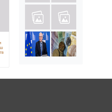
и
ьш
тв