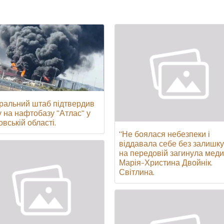
ральний штаб підтвердив
у на нафтобазу "Атлас" у
вській області.
"Не боялася небезпеки і
віддавала себе без залишку
на передовій загинула меди
Марія-Христина Двойнік.
Світлина.