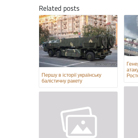
Related posts
Гене
атак
Першу в історії українську
Росто
балістичну ракету