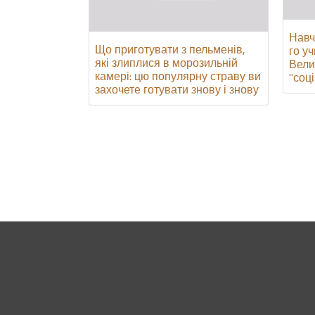
Навч
Що приготувати з пельменів,
го уч
які злиплися в морозильній
Вели
камері: цю популярну страву ви
"соці
захочете готувати знову і знову