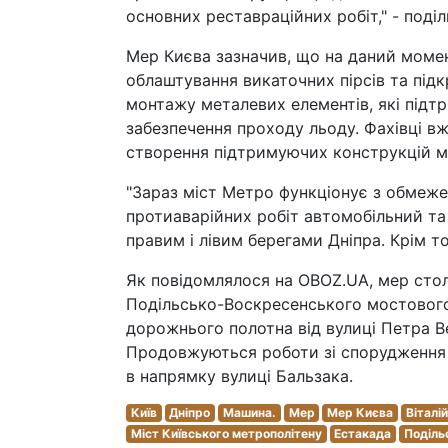
основних реставраційних робіт," - поді
Мер Києва зазначив, що на даний момент
облаштування викаточних пірсів та підк
монтажу металевих елементів, які підт
забезпечення проходу льоду. Фахівці вж
створення підтримуючих конструкцій м
"Зараз міст Метро функціонує з обмеже
протиаварійних робіт автомобільний та
правим і лівим берегами Дніпра. Крім т
Як повідомлялося на OBOZ.UA, мер столи
Подільсько-Воскресенського мостового
дорожнього полотна від вулиці Петра 
Продовжуються роботи зі спорудження 
в напрямку вулиці Бальзака.
Київ
Дніпро
Машина.
Мер
Мер Києва
Віталі
Міст Київського метрополітену
Естакада
Поділь