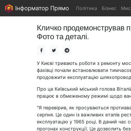
Інформатор Прямо
Політика
Бізнес
Мис
Кличко продемонстрував пр
Фото та деталі.
У Києві тривають роботи з ремонту мост
фахівці почали встановлювати тимчасов
продовжити експлуатацію шляхопроводу
Про це Київський міський голова Віталі
працює в обмеженому режимі щодо ван
"Я перевірив, як просуваються протиава
серпня. Це один із важливих етапів рес
експлуатацію у 1965 році. В даний час 
прогонах конструкції. Це дозволить без