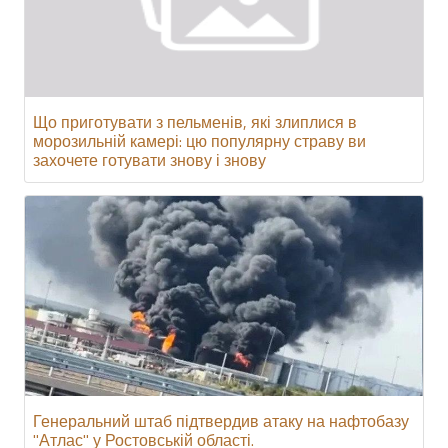
Що приготувати з пельменів, які злиплися в
морозильній камері: цю популярну страву ви
захочете готувати знову і знову
Генеральний штаб підтвердив атаку на нафтобазу
"Атлас" у Ростовській області.