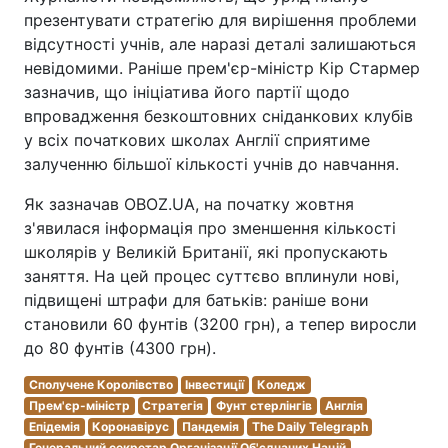
презентувати стратегію для вирішення проблеми
відсутності учнів, але наразі деталі залишаються
невідомими. Раніше прем'єр-міністр Кір Стармер
зазначив, що ініціатива його партії щодо
впровадження безкоштовних сніданкових клубів
у всіх початкових школах Англії сприятиме
залученню більшої кількості учнів до навчання.
Як зазначав OBOZ.UA, на початку жовтня
з'явилася інформація про зменшення кількості
школярів у Великій Британії, які пропускають
заняття. На цей процес суттєво вплинули нові,
підвищені штрафи для батьків: раніше вони
становили 60 фунтів (3200 грн), а тепер виросли
до 80 фунтів (4300 грн).
Сполучене Королівство
Інвестиції
Коледж
Прем'єр-міністр
Стратегія
Фунт стерлінгів
Англія
Епідемія
Коронавірус
Пандемія
The Daily Telegraph
Генеральний секретар Організації Об'єднаних Націй