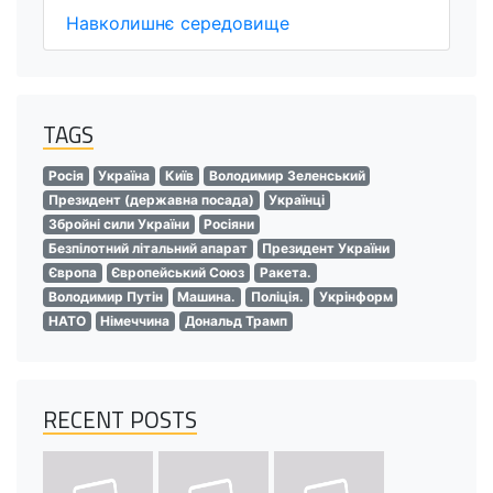
Навколишнє середовище
TAGS
Росія
Україна
Київ
Володимир Зеленський
Президент (державна посада)
Українці
Збройні сили України
Росіяни
Безпілотний літальний апарат
Президент України
Європа
Європейський Союз
Ракета.
Володимир Путін
Машина.
Поліція.
Укрінформ
НАТО
Німеччина
Дональд Трамп
RECENT POSTS