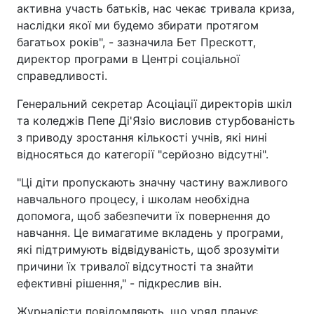
активна участь батьків, нас чекає тривала криза,
наслідки якої ми будемо збирати протягом
багатьох років", - зазначила Бет Прескотт,
директор програми в Центрі соціальної
справедливості.
Генеральний секретар Асоціації директорів шкіл
та коледжів Пепе Ді'Язіо висловив стурбованість
з приводу зростання кількості учнів, які нині
відносяться до категорії "серйозно відсутні".
"Ці діти пропускають значну частину важливого
навчального процесу, і школам необхідна
допомога, щоб забезпечити їх повернення до
навчання. Це вимагатиме вкладень у програми,
які підтримують відвідуваність, щоб зрозуміти
причини їх тривалої відсутності та знайти
ефективні рішення," - підкреслив він.
Журналісти повідомляють, що уряд планує