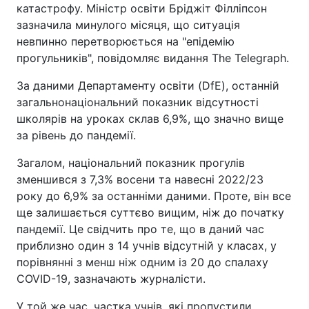
катастрофу. Міністр освіти Бріджіт Філліпсон
зазначила минулого місяця, що ситуація
невпинно перетворюється на "епідемію
прогульників", повідомляє видання The Telegraph.
За даними Департаменту освіти (DfE), останній
загальнонаціональний показник відсутності
школярів на уроках склав 6,9%, що значно вище
за рівень до пандемії.
Загалом, національний показник прогулів
зменшився з 7,3% восени та навесні 2022/23
року до 6,9% за останніми даними. Проте, він все
ще залишається суттєво вищим, ніж до початку
пандемії. Це свідчить про те, що в даний час
приблизно один з 14 учнів відсутній у класах, у
порівнянні з менш ніж одним із 20 до спалаху
COVID-19, зазначають журналісти.
У той же час, частка учнів, які пропустили