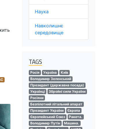
Наука
Навколишнє
ежить
середовище
TAGS
Росія
Україна
Київ
Володимир Зеленський
BC
Президент (державна посада)
Українці
Збройні сили України
Росіяни
Безпілотний літальний апарат
Президент України
Європа
Європейський Союз
Ракета.
Володимир Путін
Машина.