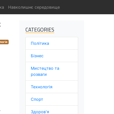
ка
Навколишнє середовище
х
CATEGORIES
логія
Політика
Бізнес
Мистецтво та
розваги
Технологія
Спорт
Здоров'я
ї