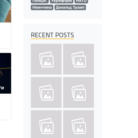
Поліція.
Укрінформ
НАТО
Німеччина
Дональд Трамп
RECENT POSTS