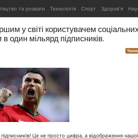
тецтво та розваги
Технологія
Спорт
Здоров'я
Нау
ршим у світі користувачем соціальни
 в один мільярд підписників.
Техно
 підписників! Це не просто цифра, а відображення нашо