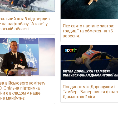
ральний штаб підтвердив
у на нафтобазу "Атлас" у
Яке свято настане завтра:
вській області.
традиції та обмеження 15
вересня.
ва військового комітету
Поєдинок між Дорощуком і
: Спільна підтримка
Тамбері. Завершився фінал
їни є вкладом у наше
Діамантової ліги.
ьне майбутнє.