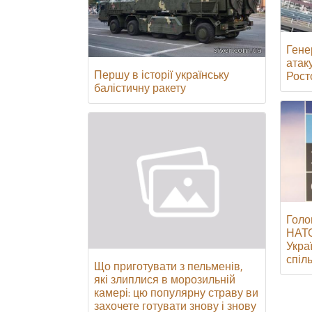
Гене
атак
Першу в історії українську
Росто
балістичну ракету
Голо
НАТО
Укра
спіл
Що приготувати з пельменів,
які злиплися в морозильній
камері: цю популярну страву ви
захочете готувати знову і знову