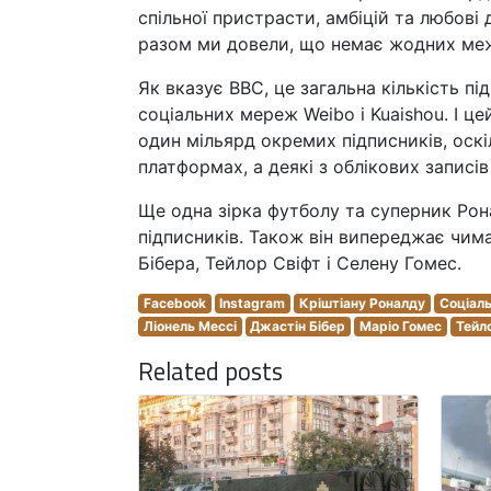
спільної пристрасти, амбіцій та любові д
разом ми довели, що немає жодних меж
Як вказує BBC, це загальна кількість пі
соціальних мереж Weibo і Kuaishou. І ц
один мільярд окремих підписників, оскі
платформах, а деякі з облікових записів
Ще одна зірка футболу та суперник Рон
підписників. Також він випереджає чим
Бібера, Тейлор Свіфт і Селену Гомес.
Facebook
Instagram
Кріштіану Роналду
Соціал
Ліонель Мессі
Джастін Бібер
Маріо Гомес
Тейл
Related posts