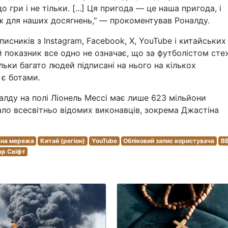
о гри і не тільки. [...] Ця пригода — це наша пригода, і
 для наших досягнень," — прокоментував Роналду.
дписників з Instagram, Facebook, X, YouTube і китайських
ей показник все одно не означає, що за футболістом ст
льки багато людей підписані на нього на кількох
 є ботами.
алду на полі Ліонель Мессі має лише 623 мільйони
ало всесвітньо відомих виконавців, зокрема Джастіна
ьна мережа
Китай (регіон)
YouTube
Обліковий запис користувача
B
ор Свіфт