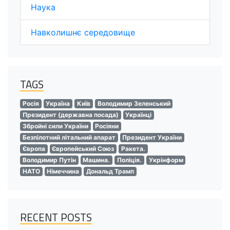
Наука
Навколишнє середовище
TAGS
Росія
Україна
Київ
Володимир Зеленський
Президент (державна посада)
Українці
Збройні сили України
Росіяни
Безпілотний літальний апарат
Президент України
Європа
Європейський Союз
Ракета.
Володимир Путін
Машина.
Поліція.
Укрінформ
НАТО
Німеччина
Дональд Трамп
RECENT POSTS