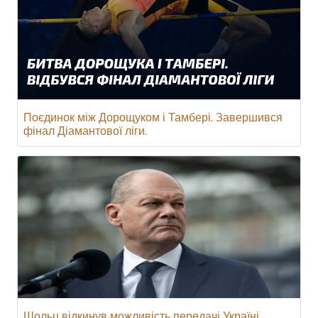
Поєдинок між Дорощуком і Тамбері. Завершився
фінал Діамантової ліги.
Шольц відкинув можливість передачі Україні