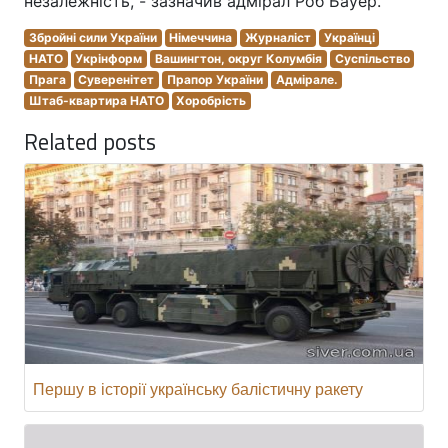
незалежність, - зазначив адмірал Роб Бауер.
Збройні сили України
Німеччина
Журналіст
Українці
НАТО
Укрінформ
Вашингтон, округ Колумбія
Суспільство
Прага
Суверенітет
Прапор України
Адмірале.
Штаб-квартира НАТО
Хоробрість
Related posts
Першу в історії українську балістичну ракету