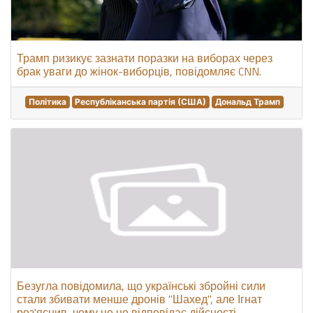
Трамп ризикує зазнати поразки на виборах через
брак уваги до жінок-виборців, повідомляє CNN.
Політика
Республіканська партія (США)
Дональд Трамп
Безугла повідомила, що українські збройні сили
стали збивати менше дронів "Шахед", але Ігнат
роз'яснив, чому це не відповідає дійсності.