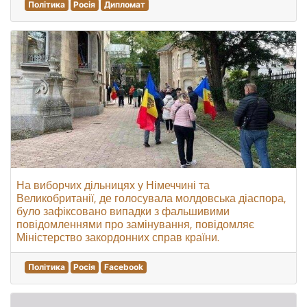
Політика
Росія
Дипломат
На виборчих дільницях у Німеччині та
Великобританії, де голосувала молдовська діаспора,
було зафіксовано випадки з фальшивими
повідомленнями про замінування, повідомляє
Міністерство закордонних справ країни.
Політика
Росія
Facebook