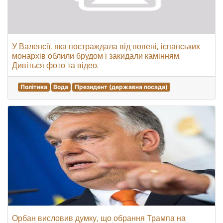
У Валенсії, яка постраждала від повені, іспанських
монархів облили брудом і закидали камінням.
Дивіться фото та відео.
Політика
Вода
Президент (державна посада)
Орбан висловив думку, що обрання Трампа на