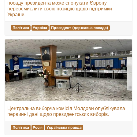
посаду президента може спонукати Європу
переосмислити свою позицію щодо підтримки
України.
Політика
Україна
Президент (державна посада)
Центральна виборча комісія Молдови опублікувала
первинні дані щодо президентських виборів.
Політика
Росія
Українська правда