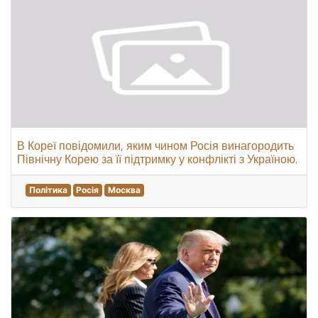
В Кореї повідомили, яким чином Росія винагородить
Північну Корею за її підтримку у конфлікті з Україною.
Політика
Росія
Москва