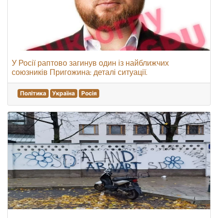
У Росії раптово загинув один із найближчих
союзників Пригожина: деталі ситуації.
Політика
Україна
Росія