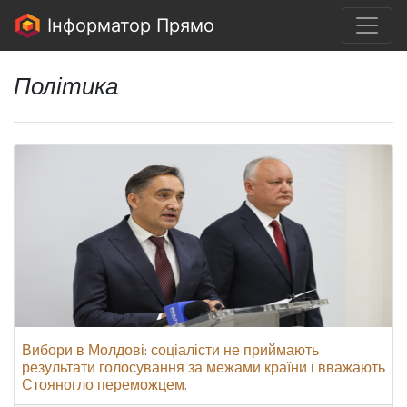
Інформатор Прямо
Політика
Вибори в Молдові: соціалісти не приймають
результати голосування за межами країни і вважають
Стояногло переможцем.