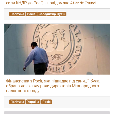
сили КНДР до Росії, - повідомляє Atlantic Council.
Політика
Росія
Володимир Путін
Фінансистка з Росії, яка підпадає під санкції, була
обрана до складу ради директорів Міжнародного
валютного фонду.
Політика
Україна
Росія