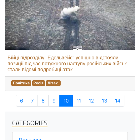
Бійці підрозділу "Едельвейс" успішно відстояли
позиції під час потужного наступу російських військ:
стали відомі подробиці атак.
Політика
Росія
Літак.
6
7
8
9
10
11
12
13
14
CATEGORIES
Політика