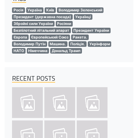
Росія
Україна
Київ
Володимир Зеленський
Президент (державна посада)
Українці
Збройні сили України
Росіяни
Безпілотний літальний апарат
Президент України
Європа
Європейський Союз
Ракета.
Володимир Путін
Машина.
Поліція.
Укрінформ
НАТО
Німеччина
Дональд Трамп
RECENT POSTS