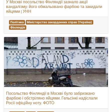
У Москві посольство Фінляндії зазнало акції
вандалізму: його обмальовано фарбою та закидали
яйцями | УНН
Політика
Міністерство закордонних справ (Україна)
Фінляндія
Посольство Фінляндії в Москві було забризкано
фарбою і обстріляно яйцями. Гельсінкі надіслали
Росії офіційну ноту. ФОТО