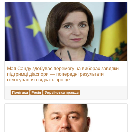
Мая Санду здобуває перемогу на виборах завдяки
підтримці діаспори — попередні результати
голосування свідчать про це.
Політика
Росія
Українська правда