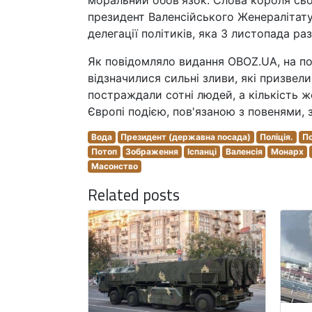
моральний обов'язок. Слова короля сьог
президент Валенсійського Женералітату, 
делегації політиків, яка 3 листопада ра
Як повідомляло видання OBOZ.UA, на поч
відзначилися сильні зливи, які призвел
постраждали сотні людей, а кількість ж
Європі подією, пов'язаною з повенями, з
Вода
Президент (державна посада)
Поліція.
По
Потоп
Зображення
Іспанці
Валенсія
Монарх
Масонство
Related posts