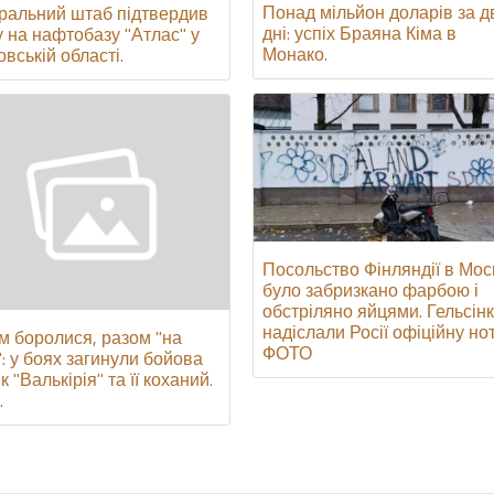
Понад мільйон доларів за д
ральний штаб підтвердив
дні: успіх Браяна Кіма в
у на нафтобазу "Атлас" у
Монако.
вській області.
Посольство Фінляндії в Мос
було забризкано фарбою і
обстріляно яйцями. Гельсінк
надіслали Росії офіційну нот
м боролися, разом "на
ФОТО
": у боях загинули бойова
 "Валькірія" та її коханий.
.