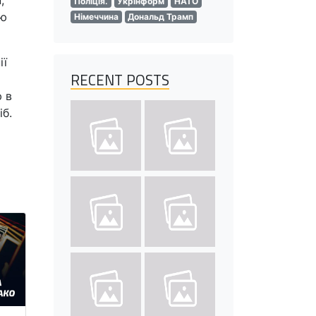
,
Поліція.
Укрінформ
НАТО
ою
Німеччина
Дональд Трамп
ії
RECENT POSTS
ю в
іб.