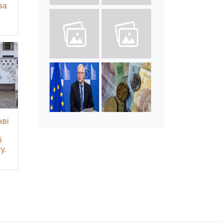
ва
кві
і
у.