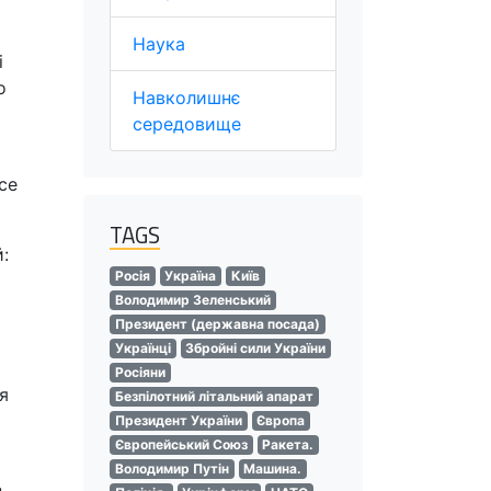
Наука
і
о
Навколишнє
середовище
се
TAGS
:
Росія
Україна
Київ
Володимир Зеленський
Президент (державна посада)
Українці
Збройні сили України
Росіяни
я
Безпілотний літальний апарат
Президент України
Європа
Європейський Союз
Ракета.
Володимир Путін
Машина.