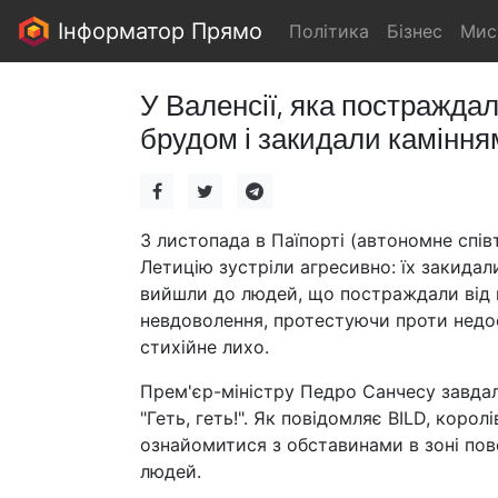
Інформатор Прямо
Політика
Бізнес
Мис
У Валенсії, яка постраждал
брудом і закидали камінням
3 листопада в Паїпорті (автономне співт
Летицію зустріли агресивно: їх закида
вийшли до людей, що постраждали від 
невдоволення, протестуючи проти недос
стихійне лихо.
Прем'єр-міністру Педро Санчесу завдали
"Геть, геть!". Як повідомляє BILD, коро
ознайомитися з обставинами в зоні пов
людей.