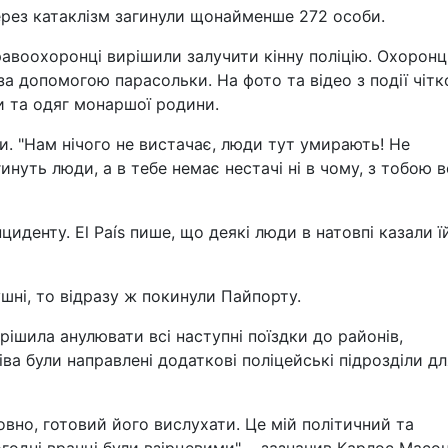
через катаклізм загинули щонайменше 272 особи.
авоохоронці вирішили залучити кінну поліцію. Охоронц
за допомогою парасольки. На фото та відео з події чітк
и та одяг монаршої родини.
зи. "Нам нічого не вистачає, люди тут умирають! Не
гинуть люди, а в тебе немає нестачі ні в чому, з тобою в
циденту. El País пише, що деякі люди в натовпі казали їй
ушні, то відразу ж покинули Пайпорту.
рішила анулювати всі наступні поїздки до районів,
іва були направлені додаткові поліцейські підрозділи дл
мовно, готовий його вислухати. Це мій політичний та