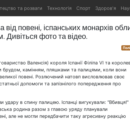
тецтво та розваги
Технологія
Спорт
Здоров'я
Нау
а від повені, іспанських монархів обл
. Дивіться фото та відео.
Пол
овариство Валенсія) короля Іспанії Філіпа VI та короле
ли брудом, камінням, пляшками та палицями, коли вони
великої повені. Розлючений натовп висловлював своє
татньої допомоги та запізнілого попередження про
 удару в спину палицею. Іспанці вигукували: "Вбивця!"
лівська родина разом з главою уряду планували
ені, але не могли передбачити таку агресивну реакцію