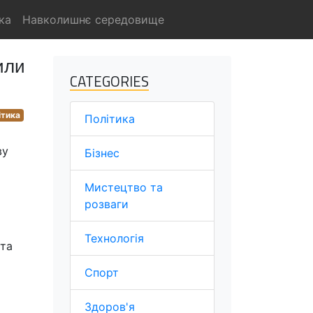
ка
Навколишнє середовище
или
CATEGORIES
ітика
Політика
ву
Бізнес
Мистецтво та
розваги
Технологія
 та
Спорт
Здоров'я