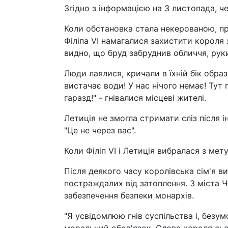
Згідно з інформацією на 3 листопада, 
Коли обстановка стала некерованою, пр
Філіпа VI намагалися захистити короля 
видно, що бруд забруднив обличчя, рук
Люди лаялися, кричали в їхній бік обра
вистачає води! У нас нічого немає! Тут 
гаразд!" - гнівалися місцеві жителі.
Летиція не змогла стримати сліз після ін
"Це не через вас".
Коли Філіп VI і Летиція вибралася з мет
Після деякого часу королівська сім'я ви
постраждалих від затоплення. З міста Ч
забезпечення безпеки монархів.
"Я усвідомлюю гнів суспільства і, безу