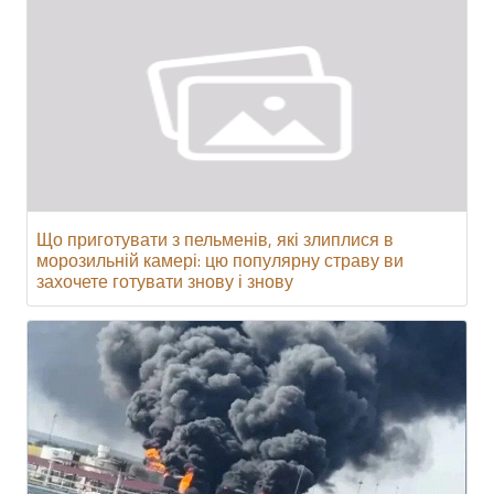
Що приготувати з пельменів, які злиплися в
морозильній камері: цю популярну страву ви
захочете готувати знову і знову