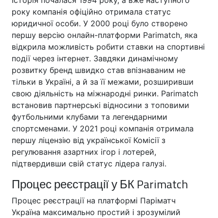
Історія почалася 1994 року, а вже наступного
року компанія офіційно отримала статус
юридичної особи. У 2000 році було створено
першу версію онлайн-платформи Parimatch, яка
відкрила можливість робити ставки на спортивні
події через інтернет. Завдяки динамічному
розвитку бренд швидко став впізнаваним не
тільки в Україні, а й за її межами, розширивши
свою діяльність на міжнародні ринки. Parimatch
встановив партнерські відносини з топовими
футбольними клубами та легендарними
спортсменами. У 2021 році компанія отримала
першу ліцензію від української Комісії з
регулювання азартних ігор і лотерей,
підтвердивши свій статус лідера галузі.
Процес реєстрації у БК Parimatch
Процес реєстрації на платформі Паріматч
Україна максимально простий і зрозумілий