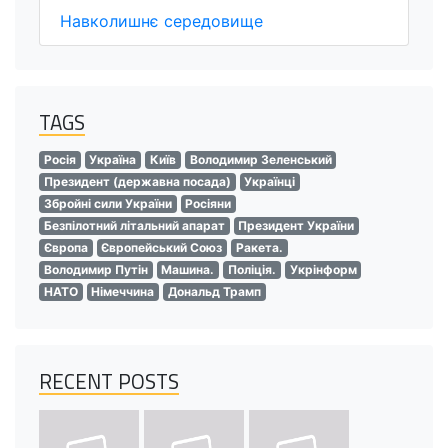
Навколишнє середовище
TAGS
Росія
Україна
Київ
Володимир Зеленський
Президент (державна посада)
Українці
Збройні сили України
Росіяни
Безпілотний літальний апарат
Президент України
Європа
Європейський Союз
Ракета.
Володимир Путін
Машина.
Поліція.
Укрінформ
НАТО
Німеччина
Дональд Трамп
RECENT POSTS