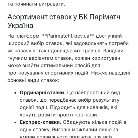
та починати вигравати.
Асортимент ставок у БК Паріматч
Україна
На платформі **Parimatch1.kiev.ua** доступний
широкий вибір ставок, які задовольнять потреби
як новачків, так і досвідчених гравців. Завдяки
гнучким варіантам ставок, кожен користувач
може знайти оптимальний спосіб для
прогнозування спортивних подій. Нижче наведені
основні види ставок:
Ординарні ставки.
Це найпростіший вид
ставок, що передбачає вибір результату
однієї події. Підходить для новачків, які
хочуть робити прості прогнози.
Експрес-ставки.
Об’єднують кілька подій в
одну ставку. Виграш можливий лише за
умови правильного прогнозу для всіх