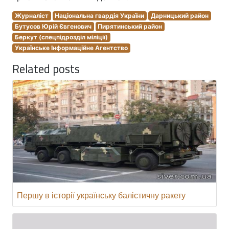
Журналіст
Національна гвардія України
Дарницький район
Бутусов Юрій Євгенович
Пирятинський район
Беркут (спецпідрозділ міліції)
Українське Інформаційне Агентство
Related posts
Першу в історії українську балістичну ракету