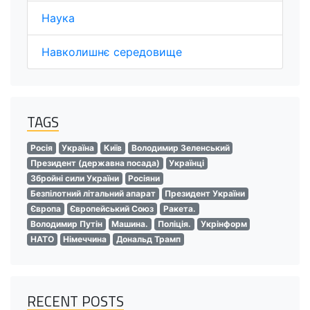
Наука
Навколишнє середовище
TAGS
Росія
Україна
Київ
Володимир Зеленський
Президент (державна посада)
Українці
Збройні сили України
Росіяни
Безпілотний літальний апарат
Президент України
Європа
Європейський Союз
Ракета.
Володимир Путін
Машина.
Поліція.
Укрінформ
НАТО
Німеччина
Дональд Трамп
RECENT POSTS