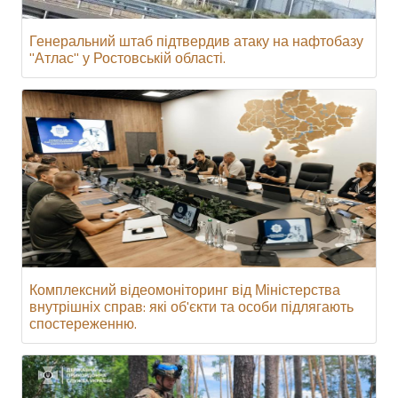
Генеральний штаб підтвердив атаку на нафтобазу
"Атлас" у Ростовській області.
Комплексний відеомоніторинг від Міністерства
внутрішніх справ: які об'єкти та особи підлягають
спостереженню.