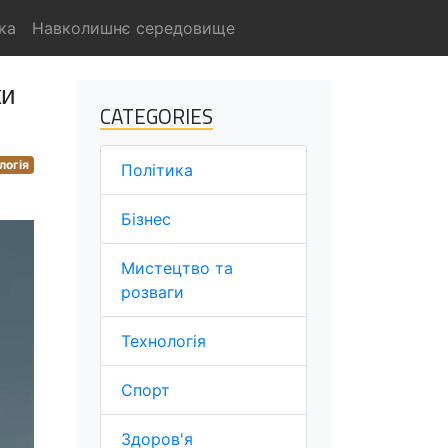
ка
Навколишнє середовище
ки
CATEGORIES
логія
Політика
Бізнес
Мистецтво та
розваги
Технологія
Спорт
Здоров'я