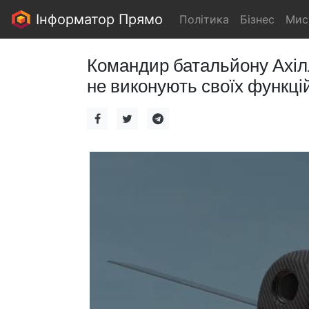
Інформатор Прямо
Політика
Бізнес
Мис
Командир батальйону Ахілл
не виконують своїх функцій