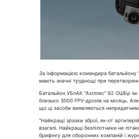
За інформацією командира батальйону У
мають значні труднощі при перетворенн
Батальйон УБпАК "Ахіллес" 92 ОШБр ім.
близько 3000 FPV-дронів на місяць. Ал
що ці засоби виявляються непридатним
"Найкращі зразки зброї, як-от артилері
взагалі. Найкращі безпілотники не літа
брифінгу для оборонних компаній і журн