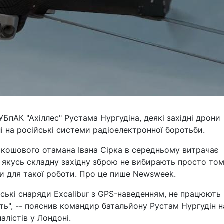
БпАК "Ахіллес" Рустама Нургудіна, деякі західні дрони
і на російські системи радіоелектронної боротьби.
 кошового отамана Івана Сірка в середньому витрачає
е якусь складну західну зброю не вибирають просто том
и для такої роботи. Про це пише Newsweek.
йські снаряди Excalibur з GPS-наведенням, не працюють
ють", -- пояснив командир батальйону Рустам Нургудін н
алістів у Лондоні.