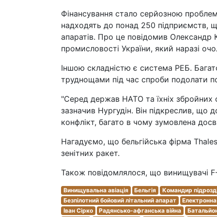
Фінансування стало серйозною проблемо
надходять до понад 250 підприємств, 
апаратів. Про це повідомив Олександр 
промисловості України, який наразі оч
Іншою складністю є система РЕБ. Багато
труднощами під час спроби подолати п
"Серед держав НАТО та їхніх збройних с
зазначив Нургудін. Він підкреслив, що д
конфлікт, багато в чому зумовлена досві
Нагадуємо, що бельгійська фірма Thales
зенітних ракет.
Також повідомлялося, що винищувачі F-
Винищувальна авіація
Бельгія
Командир підрозд
Безпілотний бойовий літальний апарат
Електронна
Іван Сірко
Радянсько-афганська війна
Батальйо