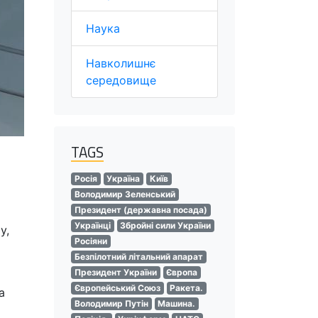
Наука
Навколишнє
середовище
TAGS
Росія
Україна
Київ
Володимир Зеленський
Президент (державна посада)
Українці
Збройні сили України
у,
Росіяни
Безпілотний літальний апарат
Президент України
Європа
Європейський Союз
Ракета.
а
Володимир Путін
Машина.