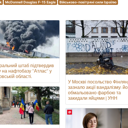
k
McDonnell Douglas F-15 Eagle
Військово-повітряні сили Ізраїлю
ральний штаб підтвердив
у на нафтобазу "Атлас" у
вській області.
У Москві посольство Фінлян
зазнало акції вандалізму: йо
обмальовано фарбою та
закидали яйцями | УНН