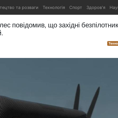
тецтво та розваги
Технологія
Спорт
Здоров'я
Нау
ес повідомив, що західні безпілотни
.
Техно