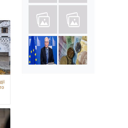
дії
го