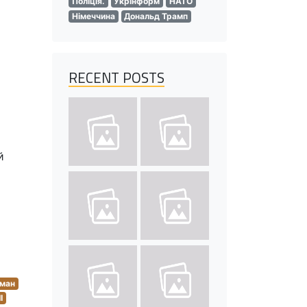
Поліція.
Укрінформ
НАТО
Німеччина
Дональд Трамп
RECENT POSTS
й
аман
I