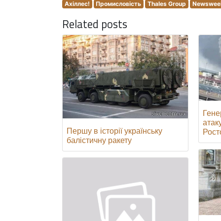
Ахіллес!
Промисловість
Thales Group
Newswee
Related posts
Гене
атак
Першу в історії українську
Росто
балістичну ракету