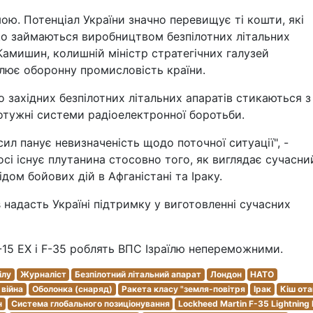
ю. Потенціал України значно перевищує ті кошти, які
що займаються виробництвом безпілотних літальних
Камишин, колишній міністр стратегічних галузей
олює оборонну промисловість країни.
 західних безпілотних літальних апаратів стикаються з
отужні системи радіоелектронної боротьби.
ил панує невизначеність щодо поточної ситуації", -
осі існує плутанина стосовно того, як виглядає сучасни
дом бойових дій в Афганістані та Іраку.
 надасть Україні підтримку у виготовленні сучасних
15 EX і F-35 роблять ВПС Ізраїлю непереможними.
ілу
Журналіст
Безпілотний літальний апарат
Лондон
НАТО
 війна
Оболонка (снаряд)
Ракета класу "земля-повітря
Ірак
Кіш от
н
Система глобального позиціонування
Lockheed Martin F-35 Lightning I