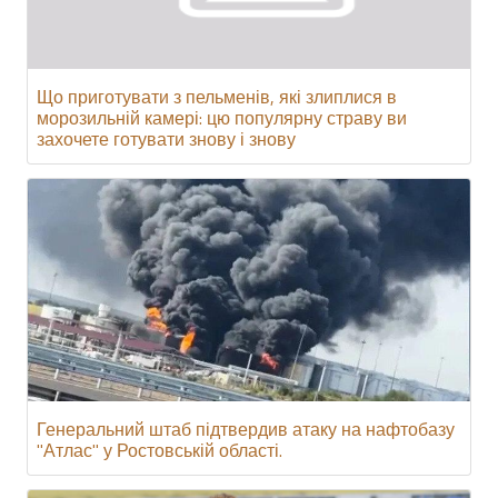
Що приготувати з пельменів, які злиплися в
морозильній камері: цю популярну страву ви
захочете готувати знову і знову
Генеральний штаб підтвердив атаку на нафтобазу
"Атлас" у Ростовській області.