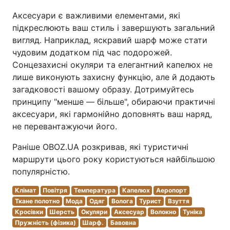
Аксесуари є важливими елементами, які
підкреслюють ваш стиль і завершують загальний
вигляд. Наприклад, яскравий шарф може стати
чудовим додатком під час подорожей.
Сонцезахисні окуляри та елегантний капелюх не
лише виконують захисну функцію, але й додають
загадковості вашому образу. Дотримуйтесь
принципу "менше — більше", обираючи практичні
аксесуари, які гармонійно доповнять ваш наряд,
не перевантажуючи його.
Раніше OBOZ.UA розкривав, які туристичні
маршрути цього року користуються найбільшою
популярністю.
Клімат
Повітря
Температура
Капелюх
Аеропорт
Ткане полотно
Мода
Одяг
Волога
Турист
Взуття
Кросівки
Шерсть
Окуляри
Аксесуар
Волокно
Туніка
Пружність (фізика)
Шарф.
Бавовна