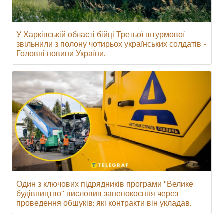
У Харківській області бійці Третьої штурмової
звільнили з полону чотирьох українських солдатів -
Головні новини України.
Один з ключових підрядників програми "Велике
будівництво" висловив занепокоєння через
проведення обшуків: які контракти він укладав.