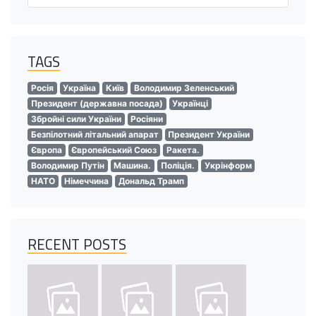
TAGS
Росія
Україна
Київ
Володимир Зеленський
Президент (державна посада)
Українці
Збройні сили України
Росіяни
Безпілотний літальний апарат
Президент України
Європа
Європейський Союз
Ракета.
Володимир Путін
Машина.
Поліція.
Укрінформ
НАТО
Німеччина
Дональд Трамп
RECENT POSTS