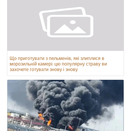
Що приготувати з пельменів, які злиплися в
морозильній камері: цю популярну страву ви
захочете готувати знову і знову