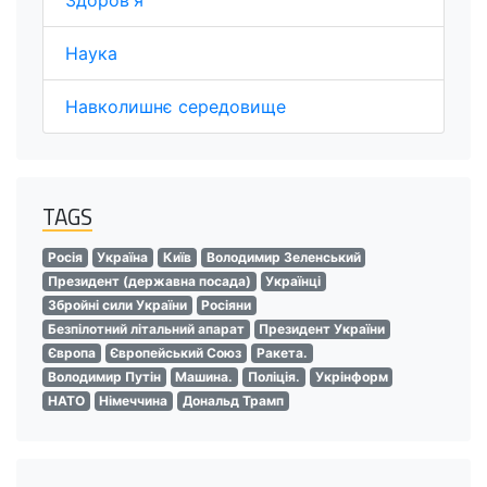
Здоров'я
Наука
Навколишнє середовище
TAGS
Росія
Україна
Київ
Володимир Зеленський
Президент (державна посада)
Українці
Збройні сили України
Росіяни
Безпілотний літальний апарат
Президент України
Європа
Європейський Союз
Ракета.
Володимир Путін
Машина.
Поліція.
Укрінформ
НАТО
Німеччина
Дональд Трамп