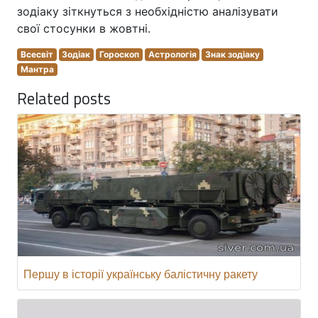
зодіаку зіткнуться з необхідністю аналізувати
свої стосунки в жовтні.
Всесвіт
Зодіак
Гороскоп
Астрологія
Знак зодіаку
Мантра
Related posts
Першу в історії українську балістичну ракету