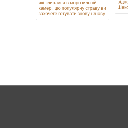
відн
які злиплися в морозильній
Шекс
камері: цю популярну страву ви
захочете готувати знову і знову