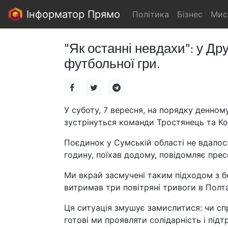
Інформатор Прямо
Політика
Бізнес
Мис
"Як останні невдахи": у Дру
футбольної гри.
У суботу, 7 вересня, на порядку денному
зустрінуться команди Тростянець та Ко
Поєдинок у Сумській області не вдалос
годину, поїхав додому, повідомляє прес
Ми вкрай засмучені таким підходом з бо
витримав три повітряні тривоги в Полта
Ця ситуація змушує замислитися: чи спра
готові ми проявляти солідарність і під