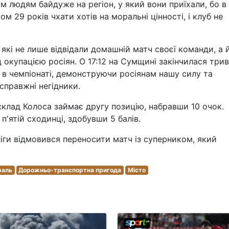
им людям байдуже на регіон, у який вони приїхали, бо в
ком 29 років чхати хотів на моральні цінності, і клуб не
 які не лише відвідали домашній матч своєї команди, а 
 окупацією росіян. О 17:12 на Сумщині закінчилася трив
у в чемпіонаті, демонструючи росіянам нашу силу та
справжні негідники.
склад Колоса займає другу позицію, набравши 10 очок.
'ятій сходинці, здобувши 5 балів.
ліги відмовився переносити матч із суперником, який
раль
Дорожньо-транспортна пригода
Місто