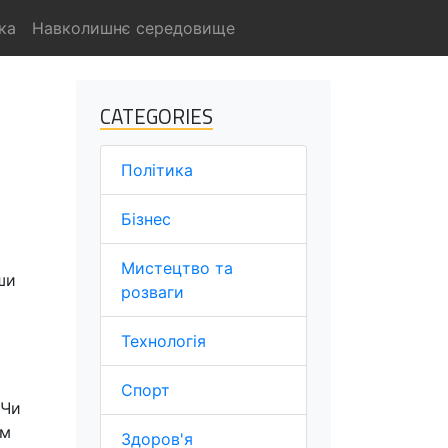
ка
Навколишнє середовище
CATEGORIES
Політика
Бізнес
Мистецтво та
ши
розваги
Технологія
Спорт
 Чи
им
Здоров'я