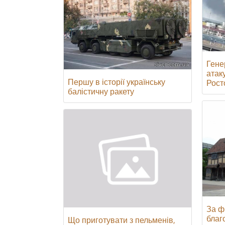
Гене
атак
Першу в історії українську
Росто
балістичну ракету
За ф
благ
Що приготувати з пельменів,