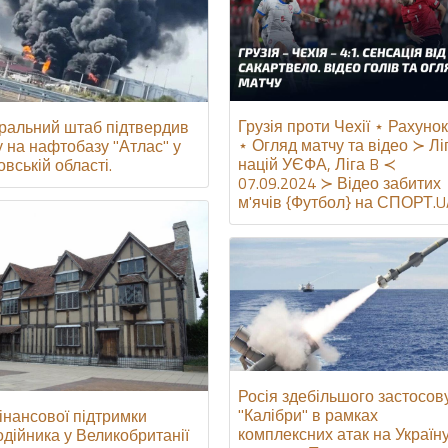
Грузія проти Чехії ⋆ Рахунок
ральний штаб підтвердив
⋆ Огляд матчу та відео ≻ Лі
у на нафтобазу "Атлас" у
націй УЄФА, Ліга B ≺
вській області.
07.09.2024 ≻ Відео забитих
м'ячів {Футбол} на СПОРТ.
Росія здебільшого застосов
"Калібри" в рамках
інансової підтримки
комплексних атак на Україну
одійника у Великобританії