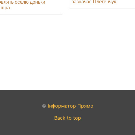
зазначає Плетенчук.
овлять оселю доньки
піра.
©
Інформатор Прямо
Back to top