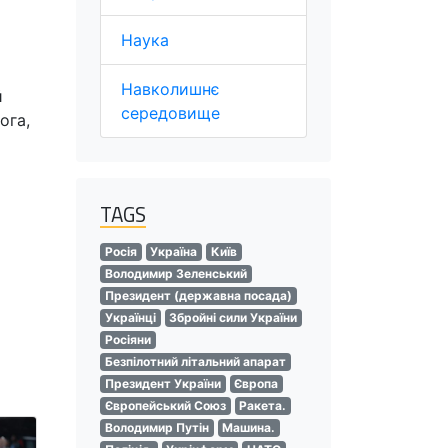
Наука
Навколишнє
й
середовище
ога,
TAGS
Росія
Україна
Київ
Володимир Зеленський
Президент (державна посада)
Українці
Збройні сили України
Росіяни
Безпілотний літальний апарат
Президент України
Європа
Європейський Союз
Ракета.
Володимир Путін
Машина.