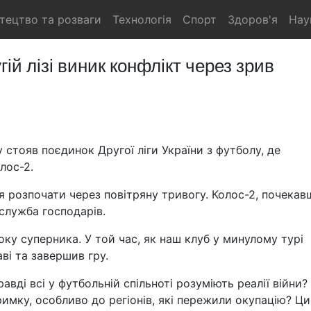
тецтво та розваги
Технологія
Спорт
Здоров'я
Нау
гій лізі виник конфлікт через зрив
 стояв поєдинок Другої ліги України з футболу, де
лос-2.
я розпочати через повітряну тривогу. Колос-2, почекав
служба господарів.
ку суперника. У той час, як наш клуб у минулому турі
ві та завершив гру.
вді всі у футбольній спільноті розуміють реалії війни?
тримку, особливо до регіонів, які пережили окупацію? Ц