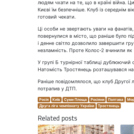
людям чхати на те, що в країні війна. Ц
Києві їм безпечніше. Клуб із середнім ві
готовий чекати.
Ці особи не звертають уваги на фанатів,
повернулися в місто, що раніше було під
і денне світло дозволило завершити гр
незламність. Проте Колос-2 вчинили як 
У групі Б турнірної таблиці дублюючий 
Натомість Тростянець розташувався на п
Раніше повідомлялося, що клуб Другої 
потрапив у ДТП.
Росія
Київ
Суми Площа
Росіяни
Полтава
Мо
Друга ліга чемпіонату України
Тростянець
Related posts