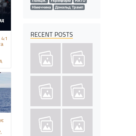
Поліція.
Укрінформ
НАТО
Німеччина
Дональд Трамп
RECENT POSTS
 4:1
га
UA
ує
,