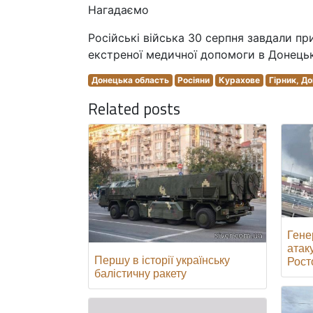
Нагадаємо
Російські війська 30 серпня завдали пр
екстреної медичної допомоги в Донецьк
Донецька область
Росіяни
Курахове
Гірник, Д
Related posts
Гене
атак
Першу в історії українську
Росто
балістичну ракету