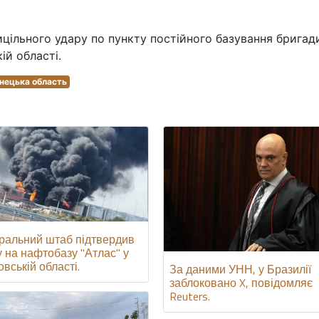
ицільного удару по пункту постійного базування бригад
ій області.
онецька область
ральний штаб підтвердив
у на нафтобазу "Атлас" у
вській області.
За даними УНН, у Бразилії
заблоковано X, повідомляє
Reuters.