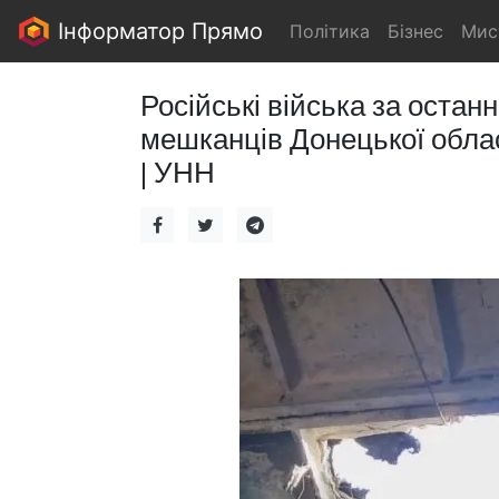
Інформатор Прямо
Політика
Бізнес
Мис
Російські війська за оста
мешканців Донецької облас
| УНН