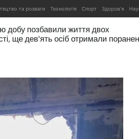
тецтво та розваги
Технологія
Спорт
Здоров'я
Нау
нню добу позбавили життя двох
ті, ще дев'ять осіб отримали поране