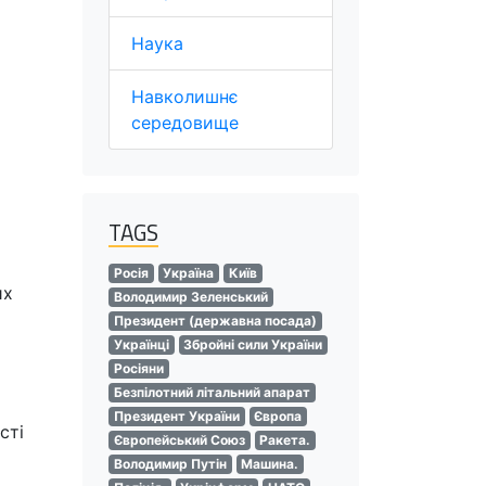
Наука
Навколишнє
середовище
TAGS
Росія
Україна
Київ
их
Володимир Зеленський
Президент (державна посада)
Українці
Збройні сили України
Росіяни
Безпілотний літальний апарат
Президент України
Європа
сті
Європейський Союз
Ракета.
Володимир Путін
Машина.