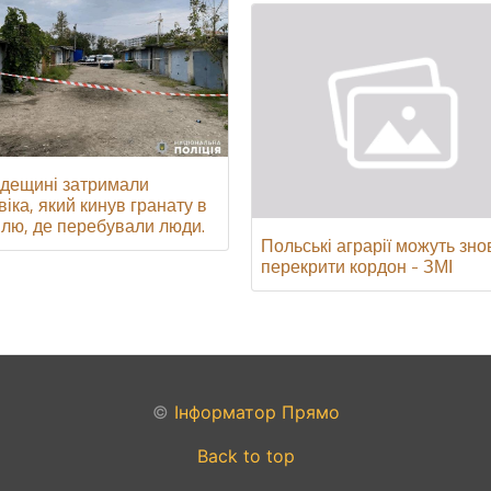
дещині затримали
віка, який кинув гранату в
влю, де перебували люди.
Польські аграрії можуть зно
перекрити кордон - ЗМІ
©
Інформатор Прямо
Back to top