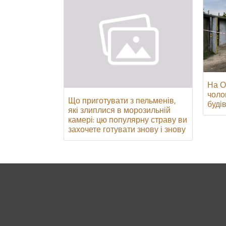
На О
чоло
Що приготувати з пельменів,
буді
які злиплися в морозильній
камері: цю популярну страву ви
захочете готувати знову і знову