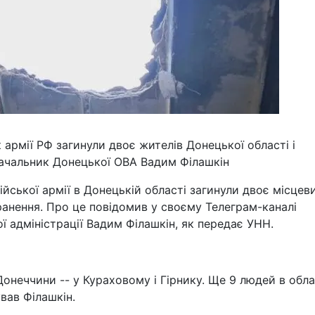
 армії РФ загинули двоє жителів Донецької області і
начальник Донецької ОВА Вадим Філашкін
ійської армії в Донецькій області загинули двоє місцев
ранення. Про це повідомив у своєму Телеграм-каналі
ї адміністрації Вадим Філашкін, як передає УНН.
Донеччини -- у Кураховому і Гірнику. Ще 9 людей в обла
вав Філашкін.