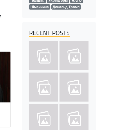
Поліція.
Укрінформ
НАТО
Німеччина
Дональд Трамп
и
RECENT POSTS