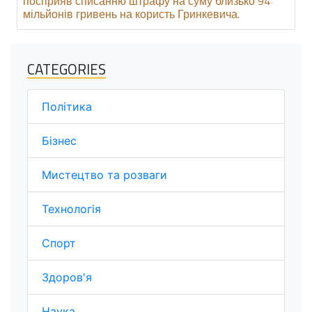
посприяв списанню штрафу на суму близько 94
мільйонів гривень на користь Гринкевича.
CATEGORIES
Політика
Бізнес
Мистецтво та розваги
Технологія
Спорт
Здоров'я
Наука