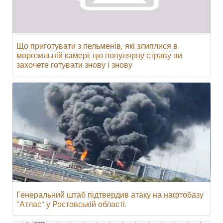
Що приготувати з пельменів, які злиплися в
морозильній камері: цю популярну страву ви
захочете готувати знову і знову
Генеральний штаб підтвердив атаку на нафтобазу
"Атлас" у Ростовській області.