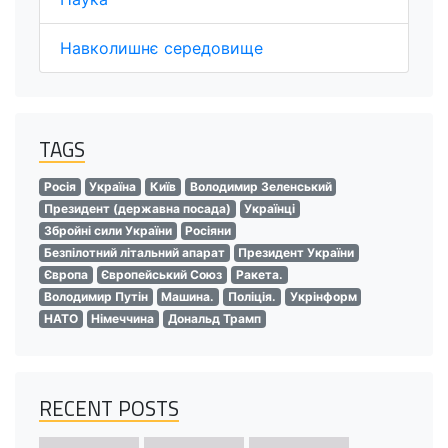
Навколишнє середовище
TAGS
Росія
Україна
Київ
Володимир Зеленський
Президент (державна посада)
Українці
Збройні сили України
Росіяни
Безпілотний літальний апарат
Президент України
Європа
Європейський Союз
Ракета.
Володимир Путін
Машина.
Поліція.
Укрінформ
НАТО
Німеччина
Дональд Трамп
RECENT POSTS