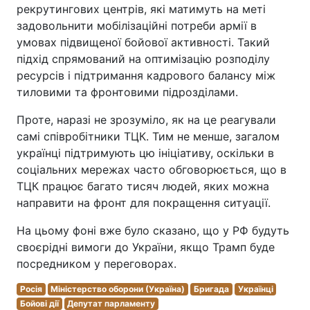
рекрутингових центрів, які матимуть на меті
задовольнити мобілізаційні потреби армії в
умовах підвищеної бойової активності. Такий
підхід спрямований на оптимізацію розподілу
ресурсів і підтримання кадрового балансу між
тиловими та фронтовими підрозділами.
Проте, наразі не зрозуміло, як на це реагували
самі співробітники ТЦК. Тим не менше, загалом
українці підтримують цю ініціативу, оскільки в
соціальних мережах часто обговорюється, що в
ТЦК працює багато тисяч людей, яких можна
направити на фронт для покращення ситуації.
На цьому фоні вже було сказано, що у РФ будуть
своєрідні вимоги до України, якщо Трамп буде
посредником у переговорах.
Росія
Міністерство оборони (Україна)
Бригада
Українці
Бойові дії
Депутат парламенту