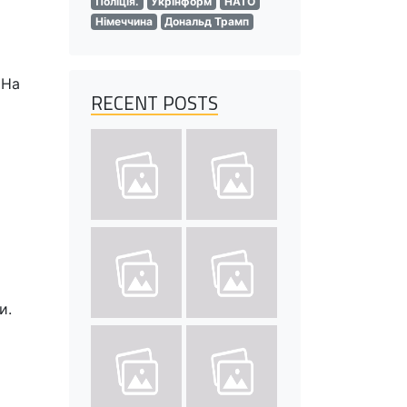
Поліція.
Укрінформ
НАТО
Німеччина
Дональд Трамп
 На
RECENT POSTS
и.