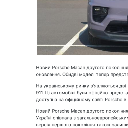
Новий Porsche Macan другого поколінн
оновлення. Обидві моделі тепер представ
На українському ринку з'являються дві
911. Ці автомобілі були офіційно предста
доступна на офіційному сайті Porsche в 
Новий Porsche Macan другого покоління
Україні співпала з загальноєвропейськ
версія першого покоління також залиш