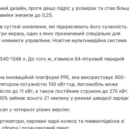
ий дизайн, проте дещо підріс у розмірах та став більш
наміки знизили до 0,25.
 суттєві оновлення, які підкреслюють його сучасність.
три екрану, один з яких призначений спеціально для
і елементи управління. Новітня мультимедійна система
540-1348 л. До того ж, з'явився 84-літровий передній
а інноваційній платформі РРЕ, яка використовує 800-
лятором потужністю 100 кВт∙год. Автомобіль може
стю до 11 кВт, а також постійним струмом до 270 кВт.
0% займає всього 21 хвилину у режимі швидкої зарядк
can у чотирьох різних версіях:
ртизатори, керовані задні колеса та пневмопідвіска зі
 обрати і позашляховий пакет.