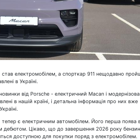
я став електромобілем, а спорткар 911 нещодавно прой
лені в Україні.
 новинки від Porsche - електричний Macan і модернізов
влені в нашій країні, і детальна інформація про них вже
Україні.
 тепер є електричним автомобілем. Його перша поява 
им дебютом. Цікаво, що до завершення 2026 року бензи
иться доступною для покупки поряд з електромобілем.