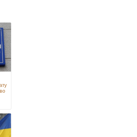
ату
тво