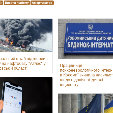
й)
Висота підйому
Амортизатор
ральний штаб підтвердив
у на нафтобазу "Атлас" у
Працівниця
вській області.
психоневрологічного інтерн
в Коломиї вчинила насильс
щодо підопічної: деталі
інциденту.