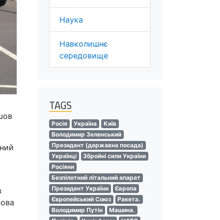
Наука
Навколишнє
середовище
TAGS
шов
Росія
Україна
Київ
Володимир Зеленський
Президент (державна посада)
аний
Українці
Збройні сили України
Росіяни
Безпілотний літальний апарат
Президент України
Європа
в
Європейський Союз
Ракета.
нова
Володимир Путін
Машина.