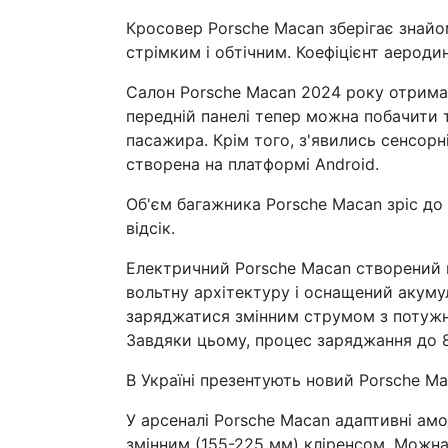
Кросовер Porsche Macan зберігає знайом
стрімким і обтічним. Коефіцієнт аероди
Салон Porsche Macan 2024 року отримав
передній панелі тепер можна побачити 
пасажира. Крім того, з'явились сенсорн
створена на платформі Android.
Об'єм багажника Porsche Macan зріс до 
відсік.
Електричний Porsche Macan створений н
вольтну архітектуру і оснащений акуму
заряджатися змінним струмом з потужні
Завдяки цьому, процес заряджання до 8
В Україні презентують новий Porsche Ma
У арсеналі Porsche Macan адаптивні амо
змінним (155-225 мм) кліренсом. Можна