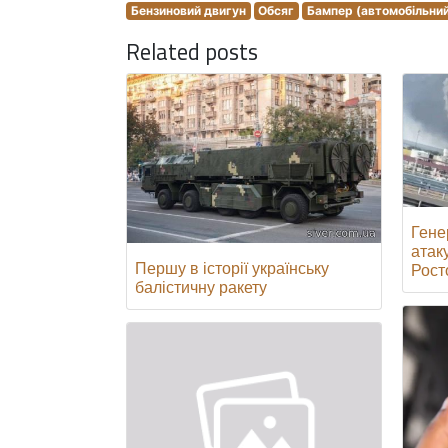
Бензиновий двигун
Обсяг
Бампер (автомобільни
Related posts
Гене
атак
Першу в історії українську
Росто
балістичну ракету