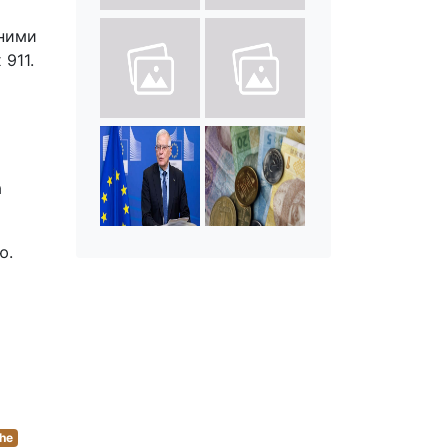
еними
911.
а
ю.
he