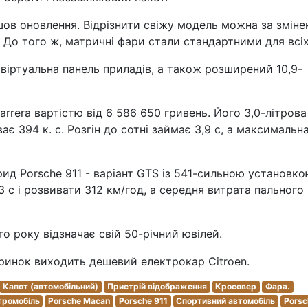
ов оновлення. Відрізнити свіжу модель можна за змін
До того ж, матричні фари стали стандартними для всіх 
а віртуальна панель приладів, а також розширений 10,9-
arrera вартістю від 6 586 650 гривень. Його 3,0-літрова
є 394 к. с. Розгін до сотні займає 3,9 с, а максимальн
брид Porsche 911 - варіант GTS із 541-сильною установко
3 с і розвивати 312 км/год, а середня витрата пального
го року відзначає свій 50-річний ювілей.
ринок виходить дешевий електрокар Citroen.
Капот (автомобільний)
Пристрій відображення
Кросовер
Фара.
тромобіль
Porsche Macan
Porsche 911
Спортивний автомобіль
Porsc