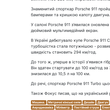
Знаменитий спорткар Porsche 911 пройш
бамперами та кришкою капоту двигуна. 
У салоні Porsche 911 з’явилася оновлен
дюймовий мультимедійний екран.
В Україні дебютувало купе Porsche 911 C
турбошістка стала потужнішою - розвива
швидкість становить 294 км/год.
До того ж, уперше в історії з'явився гі
Він здатен стартувати до 100 км/год за 
знизилася до 10,5 л на 100 км.
До речі, спорткар Porsche 911 Turbo цьо
Також Фокус писав, що на український 
Машина.
Метричні кінські сили
Дизайн
Двигун
Аеродинаміка
Міліметр.
Постійний струм
Елек