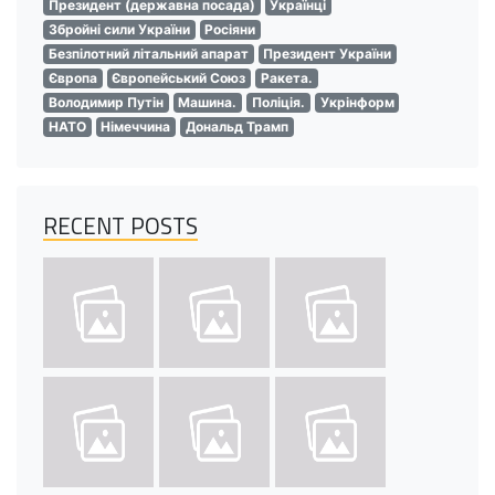
Президент (державна посада)
Українці
Збройні сили України
Росіяни
Безпілотний літальний апарат
Президент України
Європа
Європейський Союз
Ракета.
Володимир Путін
Машина.
Поліція.
Укрінформ
НАТО
Німеччина
Дональд Трамп
RECENT POSTS