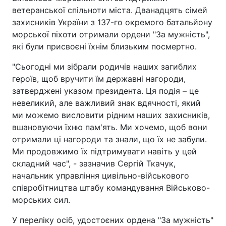
ветеранської спільноти міста. Дванадцять сімей
захисників України з 137-го окремого батальйону
морської піхоти отримали ордени "За мужність",
які були присвоєні їхнім близьким посмертно.
"Сьогодні ми зібрали родичів наших загиблих
героїв, щоб вручити їм державні нагороди,
затверджені указом президента. Ця подія – це
невеликий, але важливий знак вдячності, який
ми можемо висловити рідним наших захисників,
вшановуючи їхню пам'ять. Ми хочемо, щоб вони
отримали ці нагороди та знали, що їх не забули.
Ми продовжимо їх підтримувати навіть у цей
складний час", - зазначив Сергій Ткачук,
начальник управління цивільно-військового
співробітництва штабу командування Військово-
морських сил.
У переліку осіб, удостоєних ордена "За мужність"