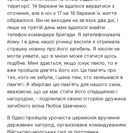
території. 14 березня їм вдалося вирватися з
оточення, але в ніч з 17 на 18 березня їх життя
обірвалося. Він не виходив на зв'язок два дні, і
лише на третій день мені вдалося знайти
телефон командира бригади. Я зателефонувала
йому. І в день нашої річниці весілля я отримала
страшну новину про його загибель. Я ніколи не
могла уявити, що зі мною може статися щось
подібне. Мені здається, якщо існує пекло, то я
вже пройшла дев'ять його кіл. Це пам'ять про
тих, кого не забули, і шана тим, хто залишився в
пам'яті. Я зберігаю цю пам'ять для нашого сина,
вважаючи, що це має стати його спадщиною і
нагородою, - поділилася своєю історією дружина
загиблого воїна Любов Шевченко.
В Одесі пройшла урочиста церемонія вручення
державних нагород, організована командуванням
Військово-морських сил за підтримки