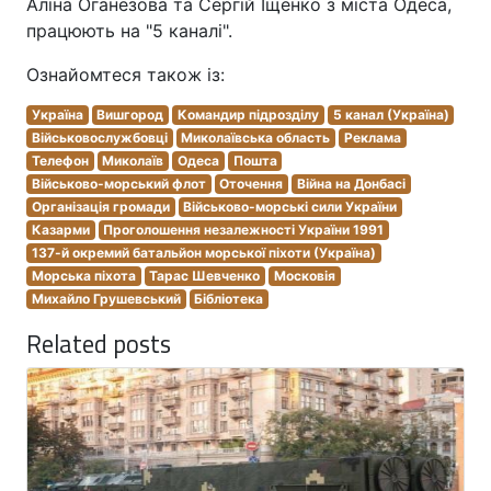
Аліна Оганезова та Сергій Іщенко з міста Одеса,
працюють на "5 каналі".
Ознайомтеся також із:
Україна
Вишгород
Командир підрозділу
5 канал (Україна)
Військовослужбовці
Миколаївська область
Реклама
Телефон
Миколаїв
Одеса
Пошта
Військово-морський флот
Оточення
Війна на Донбасі
Організація громади
Військово-морські сили України
Казарми
Проголошення незалежності України 1991
137-й окремий батальйон морської піхоти (Україна)
Морська піхота
Тарас Шевченко
Московія
Михайло Грушевський
Бібліотека
Related posts