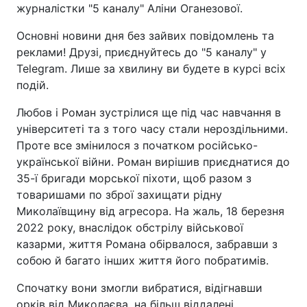
журналістки "5 каналу" Аліни Оганезової.
Основні новини дня без зайвих повідомлень та
реклами! Друзі, приєднуйтесь до "5 каналу" у
Telegram. Лише за хвилину ви будете в курсі всіх
подій.
Любов і Роман зустрілися ще під час навчання в
університеті та з того часу стали нероздільними.
Проте все змінилося з початком російсько-
української війни. Роман вирішив приєднатися до
35-ї бригади морської піхоти, щоб разом з
товаришами по зброї захищати рідну
Миколаївщину від агресора. На жаль, 18 березня
2022 року, внаслідок обстрілу військової
казарми, життя Романа обірвалося, забравши з
собою й багато інших життя його побратимів.
Спочатку вони змогли вибратися, відігнавши
орків від Миколаєва, на більш віддалені