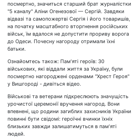
посмертно, значиться старший брат журналістки
"5 каналу" Аліни Огенезової — Сергій. Завдяки
відвазі та самопожертві Сергія і його товаришів,
на початку масштабного вторгнення російських
військ, їм вдалося не допустити прориву ворога
до Одеси. Почесну нагороду отримали їхні
батьки.
Ознайомтесь також: Пам'яті героїв: 30
військових, які віддали життя за Україну, були
посмертно нагороджені орденами "Хрест Героя"
у Вишгороді - дивіться відео.
Військові та ветерани підкреслюють значущість
урочистої церемонії вручення нагород. Вони
впевнені, що родини загиблих захисників України
повинні бути свідомі: героїчні вчинки їхніх
близьких завжди залишатимуться в пам'яті
людей.