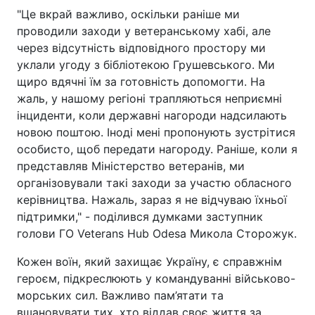
"Це вкрай важливо, оскільки раніше ми
проводили заходи у ветеранському хабі, але
через відсутність відповідного простору ми
уклали угоду з бібліотекою Грушевського. Ми
щиро вдячні їм за готовність допомогти. На
жаль, у нашому регіоні трапляються неприємні
інциденти, коли державні нагороди надсилають
новою поштою. Іноді мені пропонують зустрітися
особисто, щоб передати нагороду. Раніше, коли я
представляв Міністерство ветеранів, ми
організовували такі заходи за участю обласного
керівництва. Нажаль, зараз я не відчуваю їхньої
підтримки," - поділився думками заступник
голови ГО Veterans Hub Odesa Микола Сторожук.
Кожен воїн, який захищає Україну, є справжнім
героєм, підкреслюють у командуванні військово-
морських сил. Важливо пам’ятати та
вшановувати тих, хто віддав своє життя за