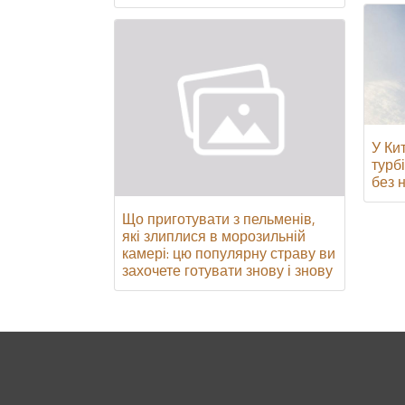
У Ки
турб
без н
Що приготувати з пельменів,
які злиплися в морозильній
камері: цю популярну страву ви
захочете готувати знову і знову