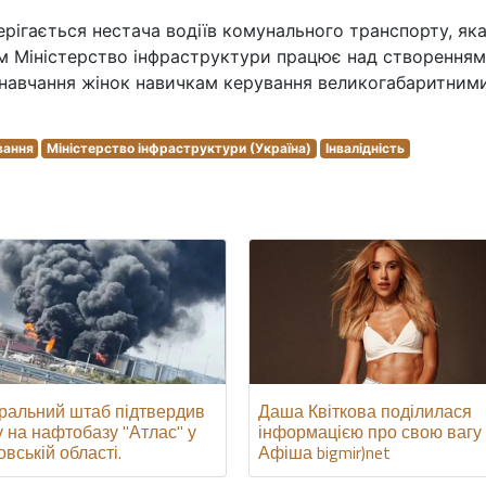
рігається нестача водіїв комунального транспорту, як
им Міністерство інфраструктури працює над створенням
 навчання жінок навичкам керування великогабаритним
вання
Міністерство інфраструктури (Україна)
Інвалідність
Даша Квіткова поділилася
ральний штаб підтвердив
інформацією про свою вагу 
у на нафтобазу "Атлас" у
Афіша bigmir)net
вській області.