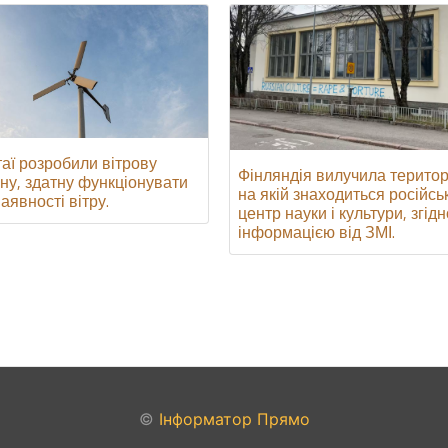
таї розробили вітрову
Фінляндія вилучила територ
іну, здатну функціонувати
на якій знаходиться російсь
аявності вітру.
центр науки і культури, згідн
інформацією від ЗМІ.
©
Інформатор Прямо