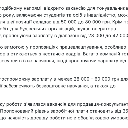
 подібному напрямі, відкрито вакансію для тонувальника
 року, включаючи студентів та осіб з інвалідністю, мо
я цієї позиції складає від 50 000 до 80 000 грн. Крім т
обіт для будівельних організацій, шукає оператора
, пропонуючи зарплату в діапазоні від 23 000 до 42 000
ою вимогою у пропозиціях працевлаштування, особливо 
орів стикаються з нестачею кадрів. Багато компаній го
ресурси в їхнє навчання, іноді пропонуючи зарплату від
тоспроможну зарплату в межах 28 000 – 60 000 грн дл
ї забезпечують безкоштовне навчання, а також до
ку роботи з'явилася вакансія для продавця-консультант
. Пропонований рівень заробітної плати становить від 3
 що наявність досвіду роботи не є обов'язковою умово