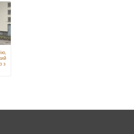
ію,
кий
о з