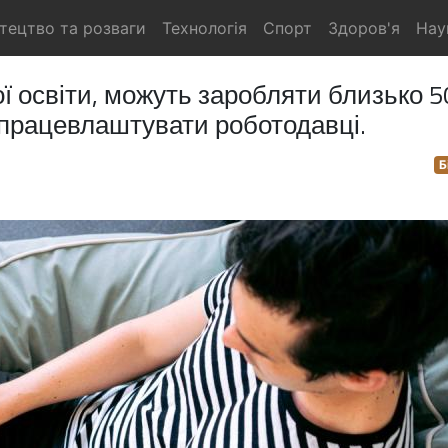
тецтво та розваги
Технологія
Спорт
Здоров'я
Нау
ої освіти, можуть заробляти близько 5
ь працевлаштувати роботодавці.
Б