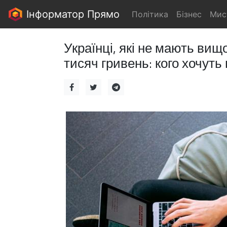
Інформатор Прямо
Політика
Бізнес
Мис
Українці, які не мають вищ
тисяч гривень: кого хочут