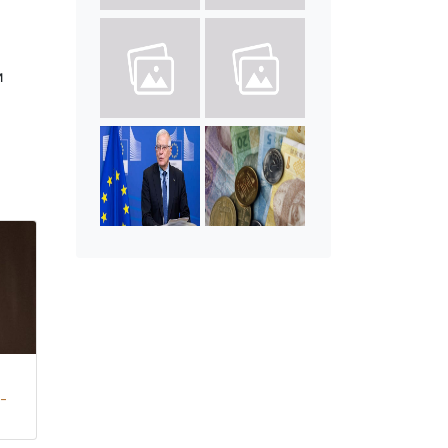
а
и
-