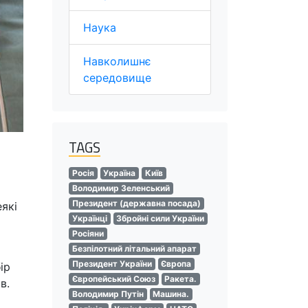
Наука
Навколишнє
середовище
TAGS
Росія
Україна
Київ
Володимир Зеленський
Президент (державна посада)
які
Українці
Збройні сили України
Росіяни
Безпілотний літальний апарат
Президент України
Європа
ір
Європейський Союз
Ракета.
в.
Володимир Путін
Машина.