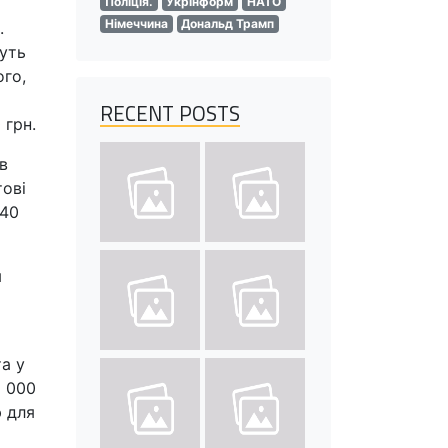
Поліція.
Укрінформ
НАТО
Німеччина
Дональд Трамп
.
жуть
ого,
RECENT POSTS
 грн.
в
тові
 40
я
а у
5 000
ю для