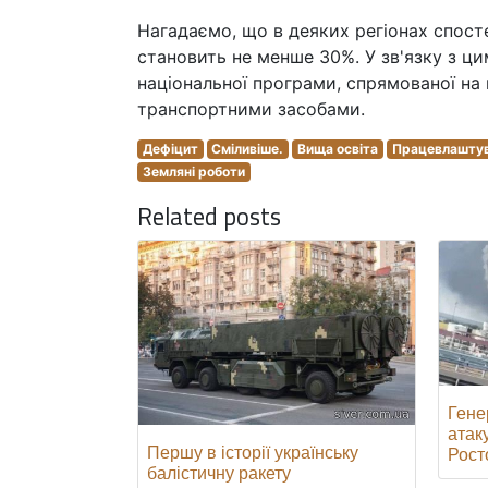
Нагадаємо, що в деяких регіонах спосте
становить не менше 30%. У зв'язку з ц
національної програми, спрямованої на
транспортними засобами.
Дефіцит
Сміливіше.
Вища освіта
Працевлашту
Земляні роботи
Related posts
Гене
атак
Першу в історії українську
Росто
балістичну ракету