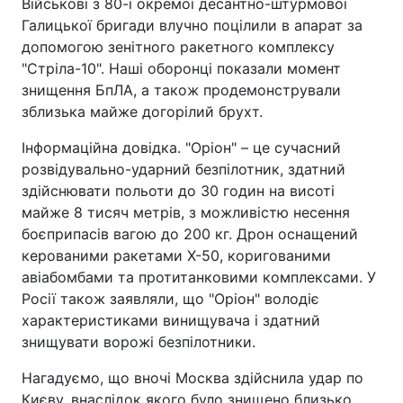
Військові з 80-ї окремої десантно-штурмової
Галицької бригади влучно поцілили в апарат за
допомогою зенітного ракетного комплексу
"Стріла-10". Наші оборонці показали момент
знищення БпЛА, а також продемонстрували
зблизька майже догорілий брухт.
Інформаційна довідка. "Оріон" – це сучасний
розвідувально-ударний безпілотник, здатний
здійснювати польоти до 30 годин на висоті
майже 8 тисяч метрів, з можливістю несення
боєприпасів вагою до 200 кг. Дрон оснащений
керованими ракетами Х-50, коригованими
авіабомбами та протитанковими комплексами. У
Росії також заявляли, що "Оріон" володіє
характеристиками винищувача і здатний
знищувати ворожі безпілотники.
Нагадуємо, що вночі Москва здійснила удар по
Києву, внаслідок якого було знищено близько