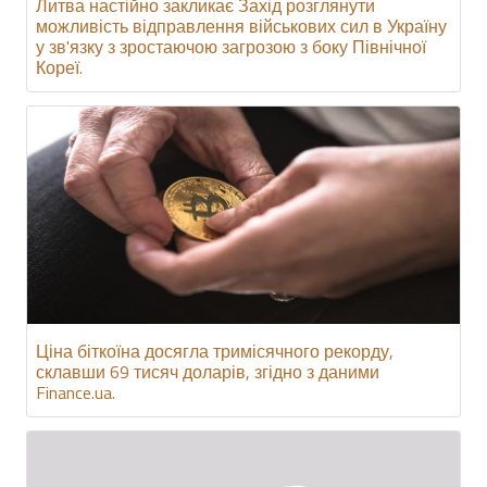
Литва настійно закликає Захід розглянути
можливість відправлення військових сил в Україну
у зв'язку з зростаючою загрозою з боку Північної
Кореї.
Ціна біткоїна досягла тримісячного рекорду,
склавши 69 тисяч доларів, згідно з даними
Finance.ua.