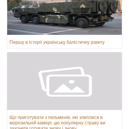
Першу в історії українську балістичну ракету
Що приготувати з пельменів, які злиплися в
морозильній камері: цю популярну страву ви
захочете готувати знову і знову