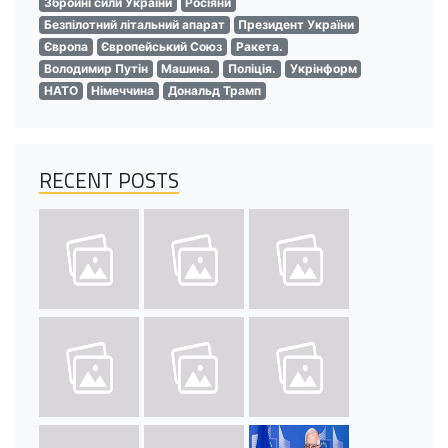
Збройні сили України
Росіяни
Безпілотний літальний апарат
Президент України
Європа
Європейський Союз
Ракета.
Володимир Путін
Машина.
Поліція.
Укрінформ
НАТО
Німеччина
Дональд Трамп
RECENT POSTS