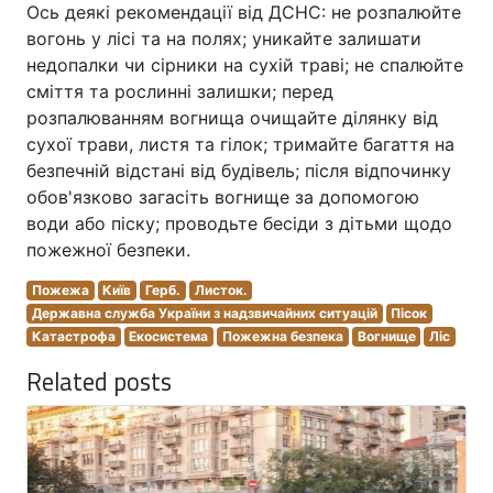
Ось деякі рекомендації від ДСНС: не розпалюйте
вогонь у лісі та на полях; уникайте залишати
недопалки чи сірники на сухій траві; не спалюйте
сміття та рослинні залишки; перед
розпалюванням вогнища очищайте ділянку від
сухої трави, листя та гілок; тримайте багаття на
безпечній відстані від будівель; після відпочинку
обов'язково загасіть вогнище за допомогою
води або піску; проводьте бесіди з дітьми щодо
пожежної безпеки.
Пожежа
Київ
Герб.
Листок.
Державна служба України з надзвичайних ситуацій
Пісок
Катастрофа
Екосистема
Пожежна безпека
Вогнище
Ліс
Related posts