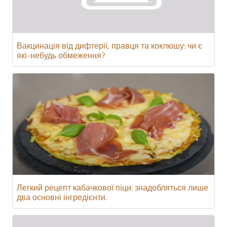
Вакцинація від дифтерії, правця та коклюшу: чи є
які-небудь обмеження?
Легкий рецепт кабачкової піци: знадобляться лише
два основні інгредієнти.