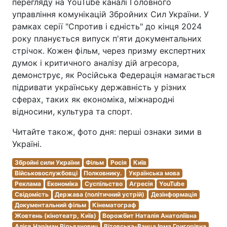
перегляду на YouTube каналі Головного
управління комунікацій Збройних Сил України. У
рамках серії "Спротив і єдність" до кінця 2024
року планується випуск п'яти документальних
стрічок. Кожен фільм, через призму експертних
думок і критичного аналізу дій агресора,
демонструє, як Російська Федерація намагається
підривати українську державність у різних
сферах, таких як економіка, міжнародні
відносини, культура та спорт.
Читайте також, фото дня: перші ознаки зими в
Україні.
Збройні сили України
Фільм
Росія
Київ
Військовослужбовці
Полковнику.
Українська мова
Реклама
Економіка
Суспільство
Агресія
YouTube
Свідомість
Держава (політичний устрій)
Дезінформація
Документальний фільм
Кінематограф
Жовтень (кінотеатр, Київ)
Ворожбит Наталія Анатоліївна
Алієв Наріман Рідьванович
Вітовська-Ванца Ірма Григорівна