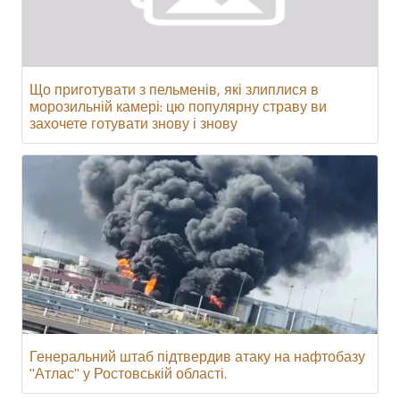
Що приготувати з пельменів, які злиплися в
морозильній камері: цю популярну страву ви
захочете готувати знову і знову
Генеральний штаб підтвердив атаку на нафтобазу
"Атлас" у Ростовській області.