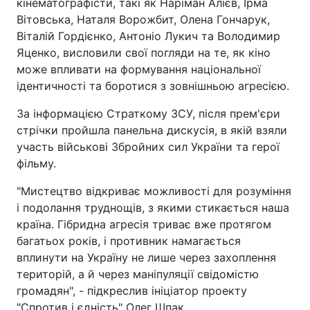
кінематографісти, такі як Наріман Алієв, Ірма
Вітовська, Наталя Ворожбит, Олена Гончарук,
Віталій Гордієнко, Антоніо Лукич та Володимир
Яценко, висловили свої погляди на те, як кіно
може впливати на формування національної
ідентичності та боротися з зовнішньою агресією.
За інформацією Страткому ЗСУ, після прем'єри
стрічки пройшла панельна дискусія, в якій взяли
участь військові Збройних сил України та герої
фільму.
"Мистецтво відкриває можливості для розуміння
і подолання труднощів, з якими стикається наша
країна. Гібридна агресія триває вже протягом
багатьох років, і противник намагається
вплинути на Україну не лише через захоплення
територій, а й через маніпуляції свідомістю
громадян", - підкреслив ініціатор проекту
"Спротив і єдність" Олег Шпак.