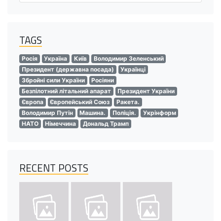
TAGS
Росія
Україна
Київ
Володимир Зеленський
Президент (державна посада)
Українці
Збройні сили України
Росіяни
Безпілотний літальний апарат
Президент України
Європа
Європейський Союз
Ракета.
Володимир Путін
Машина.
Поліція.
Укрінформ
НАТО
Німеччина
Дональд Трамп
RECENT POSTS