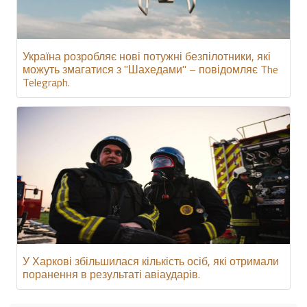
Україна розробляє нові потужні безпілотники, які
можуть змагатися з "Шахедами" – повідомляє The
Telegraph.
У Харкові збільшилася кількість осіб, які отримали
поранення в результаті авіаударів.