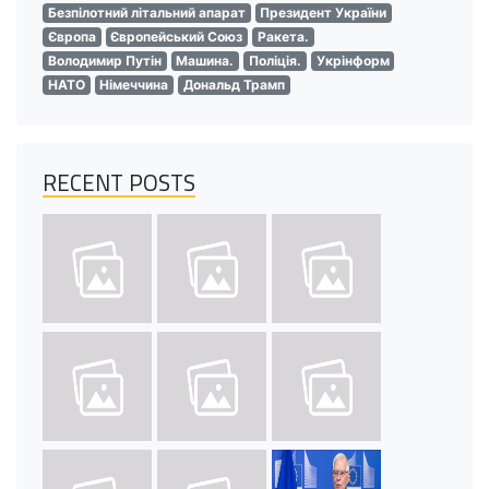
Безпілотний літальний апарат
Президент України
Європа
Європейський Союз
Ракета.
Володимир Путін
Машина.
Поліція.
Укрінформ
НАТО
Німеччина
Дональд Трамп
RECENT POSTS