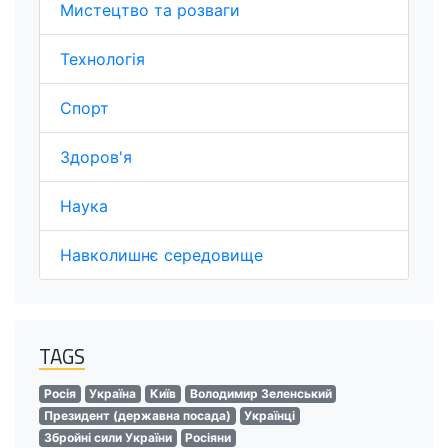
Мистецтво та розваги
Технологія
Спорт
Здоров'я
Наука
Навколишнє середовище
TAGS
Росія
Україна
Київ
Володимир Зеленський
Президент (державна посада)
Українці
Збройні сили України
Росіяни