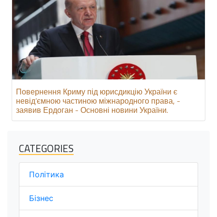
Повернення Криму під юрисдикцію України є
невід’ємною частиною міжнародного права, -
заявив Ердоган - Основні новини України.
CATEGORIES
Політика
Бізнес