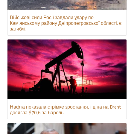
Військові сили Росії завдали удару по
Кам'янському району Дніпропетровської області: є
загиблі.
Нафта показала стрімке зростання, і ціна на Brent
досягла $70,6 за барель.