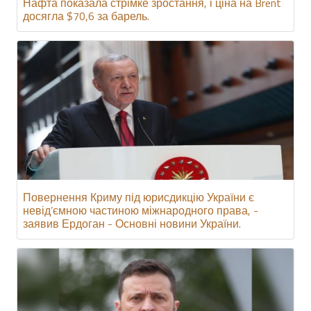
Нафта показала стрімке зростання, і ціна на Brent
досягла $70,6 за барель.
Повернення Криму під юрисдикцію України є
невід’ємною частиною міжнародного права, -
заявив Ердоган - Основні новини України.