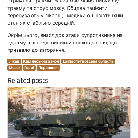
отримали травми. Жінка має мінно-вибухову
травму та струс мозку. Обидва пацієнти
перебувають у лікарні, і медики оцінюють їхній
стан як стабільно середній.
Окрім цього, внаслідок атаки супротивника на
одному з заводів виникли пошкодження, що
призвело до загоряння.
Лікар
Кам'янський район
Дніпропетровська область
Мозок
Гори!
Поранення
Related posts