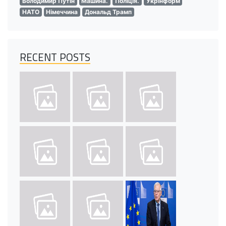
Володимир Путін
Машина.
Поліція.
Укрінформ
НАТО
Німеччина
Дональд Трамп
RECENT POSTS