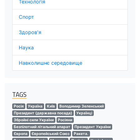
Технологія
Спорт
Здоров'я
Наука
Навколишнє середовище
TAGS
Росія
Україна
Київ
Володимир Зеленський
Президент (державна посада)
Українці
Збройні сили України
Росіяни
Безпілотний літальний апарат
Президент України
Європа
Європейський Союз
Ракета.