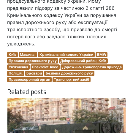
процесуального кодексу України. Йому
пред'явили підозру за частиною 2 статті 286
Кримінального кодексу України за порушення
правил дорожнього руху або експлуатації
транспортного засобу, що призвело до смерті
потерпілого або завдало тяжких тілесних
ушкоджень.
Київ
Машина.
Кримінальний кодекс України
BMW
Правила дорожнього руху
Дніпровський район, Київ
Ув'язнення
Chevrolet Aveo
Дорожньо-транспортна пригода
Поліція.
Бровари
Безпека дорожнього руху
Правоохоронний орган
Транспортний засіб
Related posts