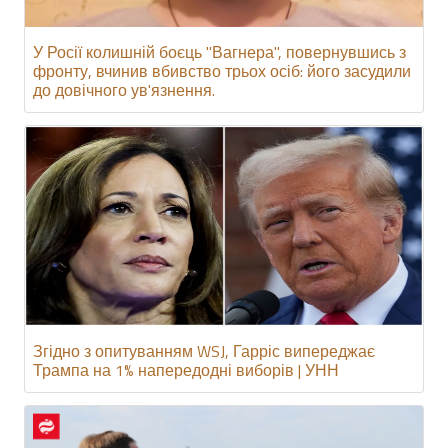
У Росії колишній боєць "Вагнера", повернувшись з
фронту, вчинив вбивство трьох осіб: його засудили
до довічного ув'язнення.
Згідно з опитуванням WSJ, Гарріс випереджає
Трампа на 1% напередодні виборів | УНН