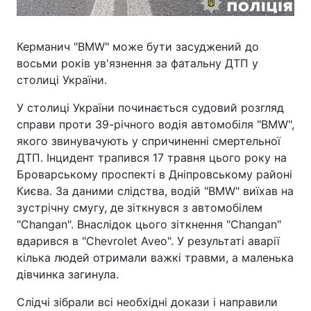
Керманич "BMW" може бути засуджений до
восьми років ув'язнення за фатальну ДТП у
столиці України.
У столиці України починається судовий розгляд
справи проти 39-річного водія автомобіля "BMW",
якого звинувачують у спричиненні смертельної
ДТП. Інцидент трапився 17 травня цього року на
Броварському проспекті в Дніпровському районі
Києва. За даними слідства, водій "BMW" виїхав на
зустрічну смугу, де зіткнувся з автомобілем
"Changan". Внаслідок цього зіткнення "Changan"
вдарився в "Chevrolet Aveo". У результаті аварії
кілька людей отримали важкі травми, а маленька
дівчинка загинула.
Слідчі зібрали всі необхідні докази і направили