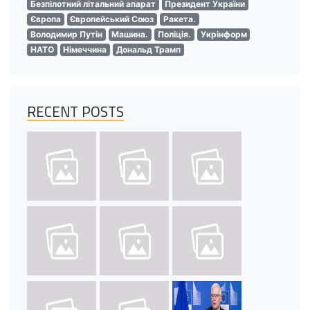
Безпілотний літальний апарат
Президент України
Європа
Європейський Союз
Ракета.
Володимир Путін
Машина.
Поліція.
Укрінформ
НАТО
Німеччина
Дональд Трамп
RECENT POSTS