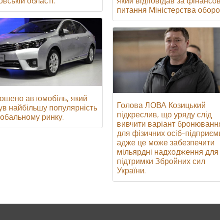
який відповідав за фінансов
вській області.
питання Міністерства оборо
ошено автомобіль, який
Голова ЛОВА Козицький
ув найбільшу популярність
підкреслив, що уряду слід
лобальному ринку.
вивчити варіант бронюванн
для фізичних осіб-підприєм
адже це може забезпечити
мільярдні надходження для
підтримки Збройних сил
України.