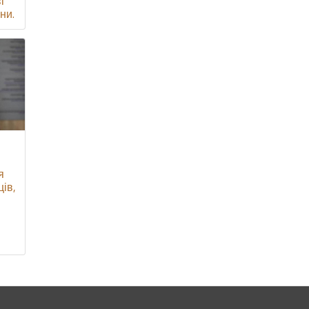
і
ни.
я
ців,