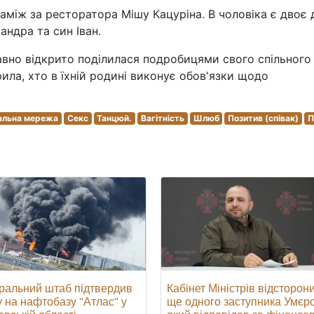
аміж за ресторатора Мішу Кацуріна. В чоловіка є двоє 
ндра та син Іван.
но відкрито поділилася подробицями свого спільного
ила, хто в їхній родині виконує обов'язки щодо
альна мережа
Секс
Танцюй.
Вагітність
Шлюб
Позитив (співак)
П
Кабінет Міністрів відсторон
ральний штаб підтвердив
ще одного заступника Умєр
у на нафтобазу "Атлас" у