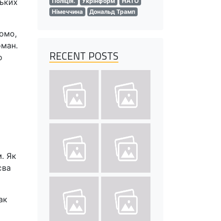
ських
Поліція.
Укрінформ
НАТО
Німеччина
Дональд Трамп
домо,
оман.
RECENT POSTS
о
. Як
єва
ак