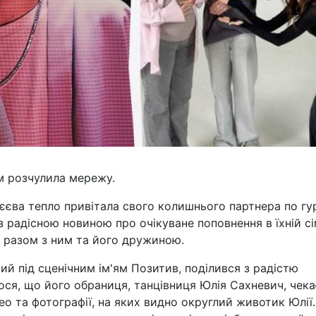
им розчулила мережу.
єєва тепло привітала свого колишнього партнера по гу
 радісною новиною про очікуване поповнення в їхній сім
я разом з ним та його дружиною.
ий під сценічним ім'ям Позитив, поділився з радістю
ся, що його обраниця, танцівниця Юлія Сахневич, чека
о та фотографії, на яких видно округлий животик Юлії.