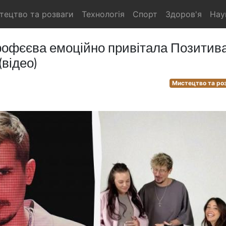
тецтво та розваги
Технологія
Спорт
Здоров'я
Нау
рофєєва емоційно привітала Позитива
(відео)
Мистецтво та ро