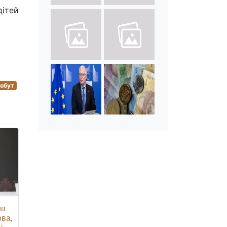
дітей
обут
ив
ова,