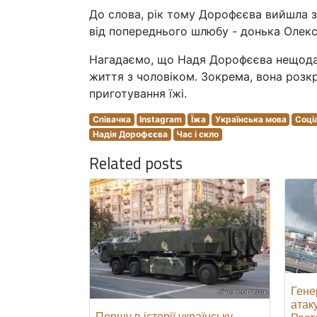
До слова, рік тому Дорофєєва вийшла з
від попереднього шлюбу - донька Олекса
Нагадаємо, що Надя Дорофєєва нещодав
життя з чоловіком. Зокрема, вона розкр
приготування їжі.
Співачка
Instagram
Їжа
Українська мова
Соці
Надія Дорофєєва
Час і скло
Related posts
Гене
атак
Першу в історії українську