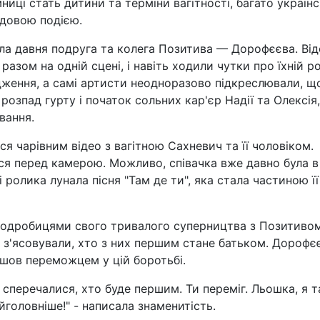
иці стать дитини та терміни вагітності, багато україн
удовою подією.
ула давня подруга та колега Позитива — Дорофєєва. Ві
азом на одній сцені, і навіть ходили чутки про їхній р
дження, а самі артисти неодноразово підкреслювали, щ
зпад гурту і початок сольних кар'єр Надії та Олексія,
вання.
я чарівним відео з вагітною Сахневич та її чоловіком.
ся перед камерою. Можливо, співачка вже давно була в
і ролика лунала пісня "Там де ти", яка стала частиною її
 подробицями свого тривалого суперництва з Позитивом
и з'ясовували, хто з них першим стане батьком. Дорофє
йшов переможцем у цій боротьбі.
и сперечалися, хто буде першим. Ти переміг. Льошка, я т
йголовніше!" - написала знаменитість.