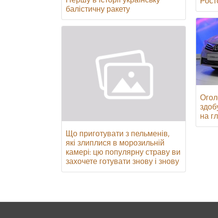
Росто
балістичну ракету
Огол
здоб
на г
Що приготувати з пельменів,
які злиплися в морозильній
камері: цю популярну страву ви
захочете готувати знову і знову