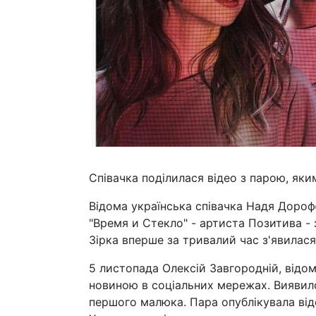
Співачка поділилася відео з парою, як
Відома українська співачка Надя Дороф
"Время и Стекло" - артиста Позитива - з
Зірка вперше за тривалий час з'явилас
5 листопада Олексій Завгородній, відом
новиною в соціальних мережах. Виявило
першого малюка. Пара опублікувала віде