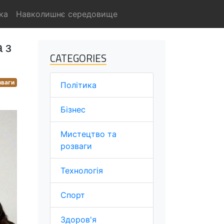
ка
Навколишнє середовище
 з
CATEGORIES
зваги
Політика
Бізнес
Мистецтво та
розваги
Технологія
Спорт
Здоров'я