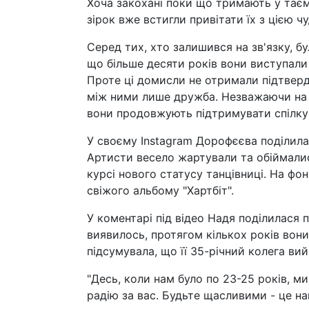
Хоча закохані поки що тримають у таємн
зірок вже встигли привітати їх з цією ч
Серед тих, хто залишився на зв'язку, б
що більше десяти років вони виступали р
Проте ці домисли не отримали підтвер
між ними лише дружба. Незважаючи на ро
вони продовжують підтримувати спілку
У своєму Instagram Дорофєєва поділилас
Артисти весело жартували та обіймали
курсі нового статусу танцівниці. На фон
свіжого альбому "Хартбіт".
У коментарі під відео Надя поділилася
виявилось, протягом кількох років вон
підсумувала, що її 35-річний колега ви
"Десь, коли нам було по 23-25 років, м
радію за вас. Будьте щасливими - це на