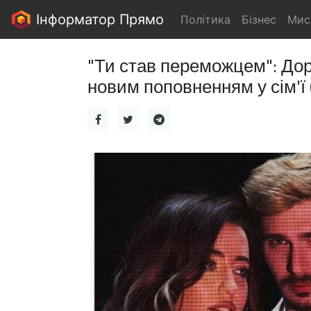
Інформатор Прямо
Політика
Бізнес
Мис
"Ти став переможцем": До
новим поповненням у сім'ї 