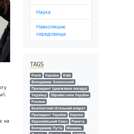
Наука
Навколишнє
середовище
TAGS
Росія
Україна
Київ
Володимир Зеленський
рту
Президент (державна посада)
’ї.
Українці
Збройні сили України
Росіяни
Безпілотний літальний апарат
Президент України
Європа
є на
Європейський Союз
Ракета.
Володимир Путін
Машина.