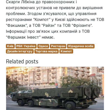
Скарги Лібкіна до правоохоронних і
контролюючих установ не привели до вирішення
проблеми. Згодом з'ясувалося, що управління
ресторанами "Компот" у Києві здійснюють не ТОВ
"Факшмак", а ТОВ "Райзн" та ТОВ "Фрізанте".
Інформації про зв'язок цих компаній з ТОВ
"Фаршмак Інвест" немає.
Київ
РБК-Україна
Одеса
Ресторан
Юридична особа
Дизайн інтер'єру
Торгова марка
Компот
Related posts