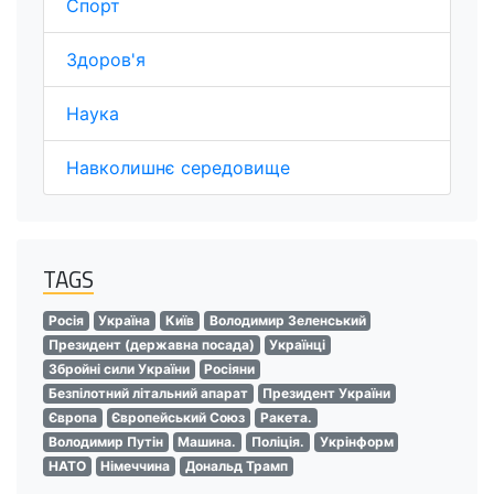
Спорт
Здоров'я
Наука
Навколишнє середовище
TAGS
Росія
Україна
Київ
Володимир Зеленський
Президент (державна посада)
Українці
Збройні сили України
Росіяни
Безпілотний літальний апарат
Президент України
Європа
Європейський Союз
Ракета.
Володимир Путін
Машина.
Поліція.
Укрінформ
НАТО
Німеччина
Дональд Трамп