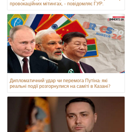
провокаційних мітингах, - повідомляє ГУР.
Дипломатичний удар чи перемога Путіна: які
реальні події розгорнулися на саміті в Казані?