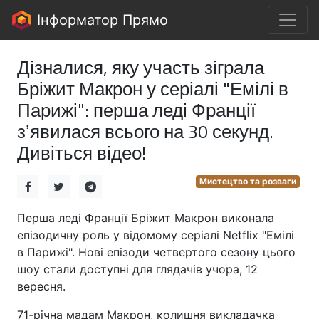
Інформатор Прямо
Дізналися, яку участь зіграла
Бріжит Макрон у серіалі "Емілі в
Парижі": перша леді Франції
зʼявилася всього на 30 секунд.
Дивіться відео!
Мистецтво та розваги
Перша леді Франції Бріжит Макрон виконала
епізодичну роль у відомому серіалі Netflix "Емілі
в Парижі". Нові епізоди четвертого сезону цього
шоу стали доступні для глядачів учора, 12
вересня.
71-річна мадам Макрон, колишня викладачка