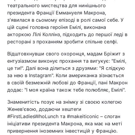
театрального мистецтва для нинішнього
президента Франції Еммануеля Макрона,
з'явилася в сьомому епізоді в ролі самої себе. У
цій сцені головна героїня Емілі, виконана
акторкою Лілі Коллінз, підходить до першої леді в
ресторані з проханням зробити спільне селфі.
Відштовхнувши свого охоронця, мадам Бріжит з
ентузіазмом виконує прохання та вигукує: "Емілі,
це ти!". Далі вона ділиться з друзями: "Я слідкую
за нею в Instagram". Коли американка зізнається
в своїй безмежній любові до Франції, пані Макрон
додає: "І моя країна також тебе полюбляє, Емілі".
Знаменитість позує на знімку зі своєю колегою
Женев'євою, додаючи хештеги
#FirstLadiesWhoLunch та #makeiticonic – слоган
ініціативи президента Макрона, яка має на меті
привернення іноземних інвестицій у Францію.