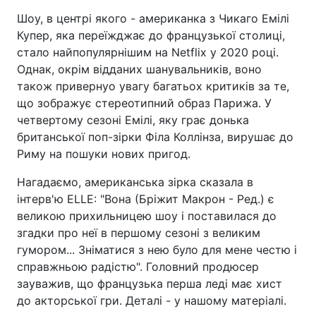
Шоу, в центрі якого - американка з Чикаго Емілі
Купер, яка переїжджає до французької столиці,
стало найпопулярнішим на Netflix у 2020 році.
Однак, окрім відданих шанувальників, воно
також привернуо увагу багатьох критиків за те,
що зображує стереотипний образ Парижа. У
четвертому сезоні Емілі, яку грає донька
британської поп-зірки Філа Коллінза, вирушає до
Риму на пошуки нових пригод.
Нагадаємо, американська зірка сказала в
інтерв'ю ELLE: "Вона (Бріжит Макрон - Ред.) є
великою прихильницею шоу і поставилася до
згадки про неї в першому сезоні з великим
гумором... Зніматися з нею було для мене честю і
справжньою радістю". Головний продюсер
зауважив, що французька перша леді має хист
до акторської гри. Деталі - у нашому матеріалі.