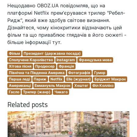
Нещодавно OBOZ.UA повідомляв, що на
платформі Netflix прем'єрувався трилер "Ребел-
Ридж", який вже здобув світове визнання.
Дізнайтеся, чому кінокритики відзначають цей
фільм та що приваблює глядачів в його сюжеті -
більше інформації тут.
Фільм
Президент (державна посада)
Сполучене Королівство
Instagram
Французька мова
Хітова пісня
Продюсер
Франція
Північна та Південна Америка
Фотографія
Гумор
Перша леді
Париж
Netflix
Elle (журнал)
Бріджит Макрон
Американці
Еммануель Макрон
Хештег
Філ Коллінз
Гасло
Трилер (жанр)
Чикаго
Related posts