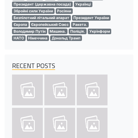
Президент (державна посада)
Українці
Збройні сили України
Росіяни
Безпілотний літальний апарат
Президент України
Європа
Європейський Союз
Ракета.
Володимир Путін
Машина.
Поліція.
Укрінформ
НАТО
Німеччина
Дональд Трамп
RECENT POSTS