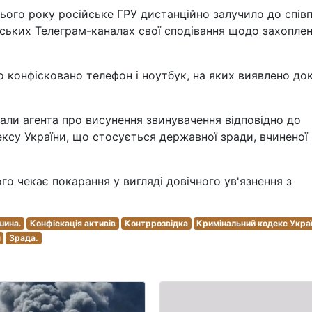
цього року російське ГРУ дистанційно залучило до спів
йських Телеграм-каналах свої сподівання щодо захопле
о конфісковано телефон і ноутбук, на яких виявлено до
али агента про висунення звинувачення відповідно до
ексу України, що стосується державної зради, вчиненої 
о чекає покарання у вигляді довічного ув'язнення з
шина.
Конфіскація активів
Контррозвідка
Кримінальний кодекс Укра
н
Зрада.