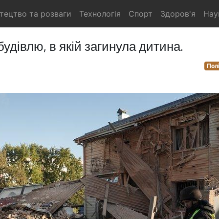
тецтво та розваги
Технологія
Спорт
Здоров'я
Нау
будівлю, в якій загинула дитина.
Пол