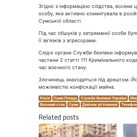
Згідно з інформацією слідства, восени 
особу, яка активно коментувала в росі
Сумської області.
Під час обшуків у затриманої особи бул
її зв'язків з агресорами.
Слідчі органи Служби безпеки інформув
частини 2 статті 111 Кримінального код
час воєнного стану.
Злочинець знаходиться під арештом. Йог
можливістю конфіскації майна.
Росія
Суми Площа
Служба безпеки України
Ма
Воєнний стан
Суми
Довічне ув'язнення
Телефо
Related posts