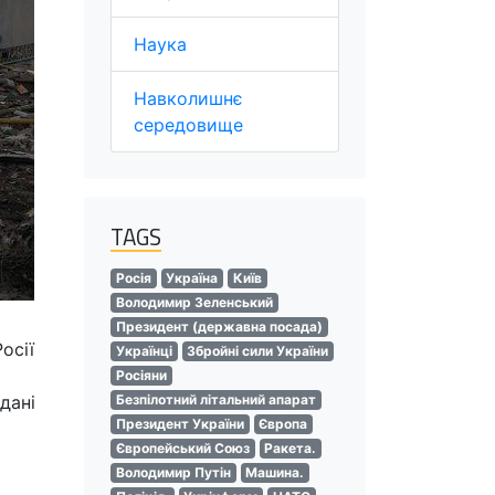
Наука
Навколишнє
середовище
TAGS
Росія
Україна
Київ
Володимир Зеленський
Президент (державна посада)
осії
Українці
Збройні сили України
Росіяни
дані
Безпілотний літальний апарат
Президент України
Європа
Європейський Союз
Ракета.
Володимир Путін
Машина.