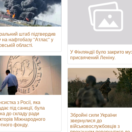
ральний штаб підтвердив
у на нафтобазу "Атлас" у
вській області.
У Фінляндії було закрито му
присвячений Леніну.
систка з Росії, яка
дає під санкції, була
на до складу ради
Збройні сили України
кторів Міжнародного
звернулися до
тного фонду.
військовослужбовців з
проханням повернутися до