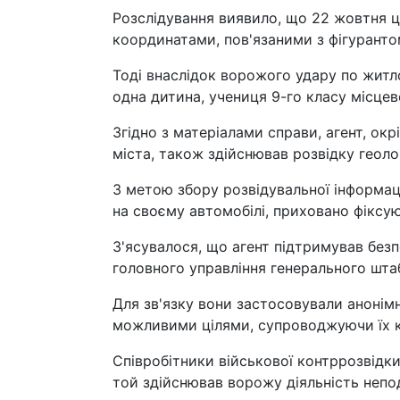
Розслідування виявило, що 22 жовтня ц
координатами, пов'язаними з фігуранто
Тоді внаслідок ворожого удару по житл
одна дитина, учениця 9-го класу місцев
Згідно з матеріалами справи, агент, окр
міста, також здійснював розвідку геоло
З метою збору розвідувальної інформаці
на своєму автомобілі, приховано фіксуюч
З'ясувалося, що агент підтримував без
головного управління генерального шта
Для зв'язку вони застосовували анонім
можливими цілями, супроводжуючи їх к
Співробітники військової контррозвідк
той здійснював ворожу діяльність непод