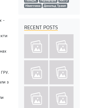
Поліція.
Укрінформ
НАТО
Німеччина
Дональд Трамп
х -
RECENT POSTS
єкти
онах
 ГРУ.
али з
ли