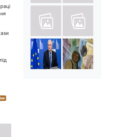
праці
ння
кази
під
їни