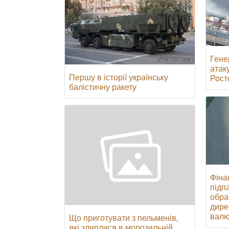
Гене
атак
Першу в історії українську
Росто
балістичну ракету
Фінан
підпа
обра
дире
валю
Що приготувати з пельменів,
які злиплися в морозильній