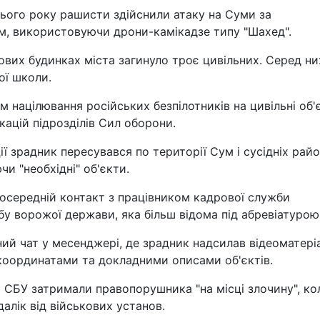
ього року рашисти здійснили атаку на Суми за
м, використовуючи дрони-камікадзе типу "Шахед".
ових будинках міста загинуло троє цивільних. Серед ни
ої школи.
ім націлювання російських безпілотників на цивільні об'
кацій підрозділів Сил оборони.
ї зрадник пересувався по території Сум і сусідніх рай
и "необхідні" об'єкти.
посередній контакт з працівником кадрової служби
бу ворожої держави, яка більш відома під абревіатурою
ний чат у месенджері, де зрадник надсилав відеоматері
оординатами та докладними описами об'єктів.
и СБУ затримали правопорушника "на місці злочину", ко
алік від військових установ.