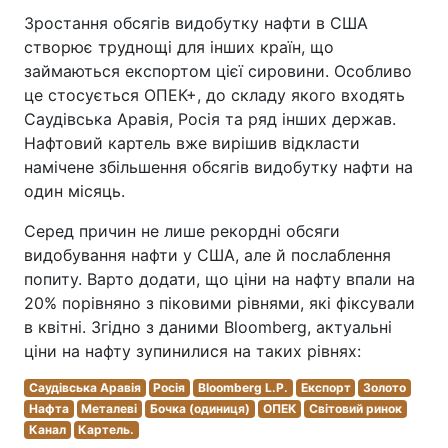
Зростання обсягів видобутку нафти в США
створює труднощі для інших країн, що
займаються експортом цієї сировини. Особливо
це стосується ОПЕК+, до складу якого входять
Саудівська Аравія, Росія та ряд інших держав.
Нафтовий картель вже вирішив відкласти
намічене збільшення обсягів видобутку нафти на
один місяць.
Серед причин не лише рекордні обсяги
видобування нафти у США, але й послаблення
попиту. Варто додати, що ціни на нафту впали на
20% порівняно з піковими рівнями, які фіксували
в квітні. Згідно з даними Bloomberg, актуальні
ціни на нафту зупинилися на таких рівнях:
Саудівська Аравія
Росія
Bloomberg L.P.
Експорт
Золото
Нафта
Металеві
Бочка (одиниця)
ОПЕК
Світовий ринок
Канал
Картель.