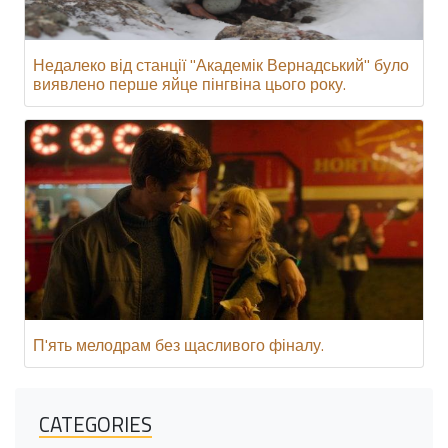
Недалеко від станції "Академік Вернадський" було
виявлено перше яйце пінгвіна цього року.
П'ять мелодрам без щасливого фіналу.
CATEGORIES