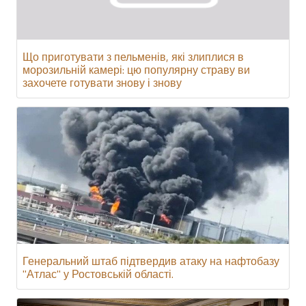
Що приготувати з пельменів, які злиплися в
морозильній камері: цю популярну страву ви
захочете готувати знову і знову
Генеральний штаб підтвердив атаку на нафтобазу
"Атлас" у Ростовській області.