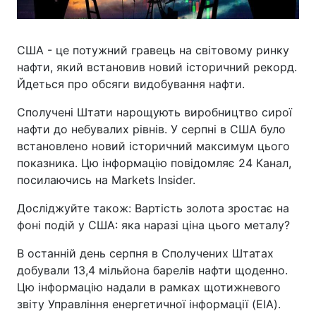
США - це потужний гравець на світовому ринку
нафти, який встановив новий історичний рекорд.
Йдеться про обсяги видобування нафти.
Сполучені Штати нарощують виробництво сирої
нафти до небувалих рівнів. У серпні в США було
встановлено новий історичний максимум цього
показника. Цю інформацію повідомляє 24 Канал,
посилаючись на Markets Insider.
Досліджуйте також: Вартість золота зростає на
фоні подій у США: яка наразі ціна цього металу?
В останній день серпня в Сполучених Штатах
добували 13,4 мільйона барелів нафти щоденно.
Цю інформацію надали в рамках щотижневого
звіту Управління енергетичної інформації (EIA).