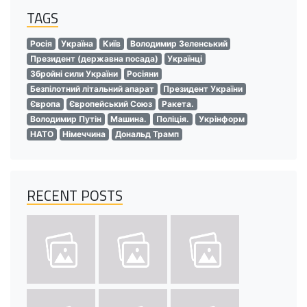
TAGS
Росія
Україна
Київ
Володимир Зеленський
Президент (державна посада)
Українці
Збройні сили України
Росіяни
Безпілотний літальний апарат
Президент України
Європа
Європейський Союз
Ракета.
Володимир Путін
Машина.
Поліція.
Укрінформ
НАТО
Німеччина
Дональд Трамп
RECENT POSTS