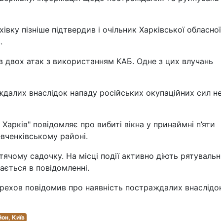
івку пізніше підтвердив і очільник Харківської обласної
.
ав двох атак з використанням КАБ. Одне з цих влучань
ждалих внаслідок нападу російських окупаційних сил н
 Харків" повідомляє про вибиті вікна у принаймні п’яти
вченківському районі.
ячому садочку. На місці події активно діють рятувальн
ається в повідомленні.
ерехов повідомив про наявність постраждалих внаслідо
он, Київ