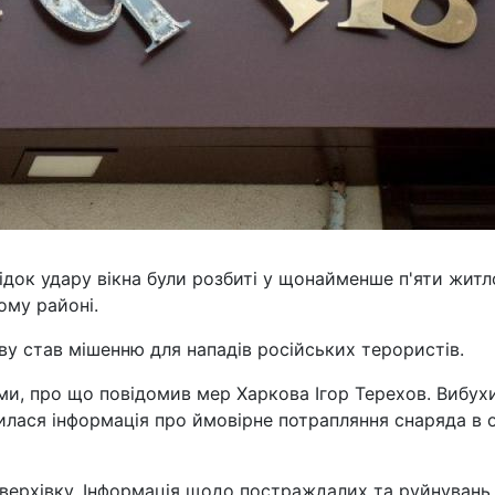
ідок удару вікна були розбиті у щонайменше п'яти жит
ому районі.
ову став мішенню для нападів російських терористів.
ми, про що повідомив мер Харкова Ігор Терехов. Вибух
явилася інформація про ймовірне потрапляння снаряда в 
оверхівку. Інформація щодо постраждалих та руйнувань