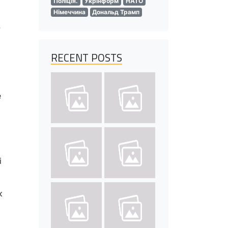
Поліція.
Укрінформ
НАТО
Німеччина
Дональд Трамп
RECENT POSTS
е
і
к