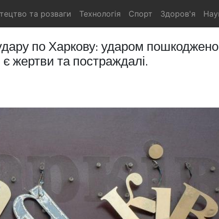
тецтво та розваги
Технологія
Спорт
Здоров'я
Нау
 удару по Харкову: ударом пошкоджено
 є жертви та постраждалі.