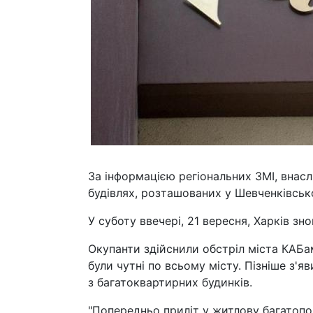
За інформацією регіональних ЗМІ, внасл
будівлях, розташованих у Шевченківськ
У суботу ввечері, 21 вересня, Харків зн
Окупанти здійснили обстріл міста КАБа
були чутні по всьому місту. Пізніше з'
з багатоквартирних будинків.
"Попередньо приліт у житлову багатоп