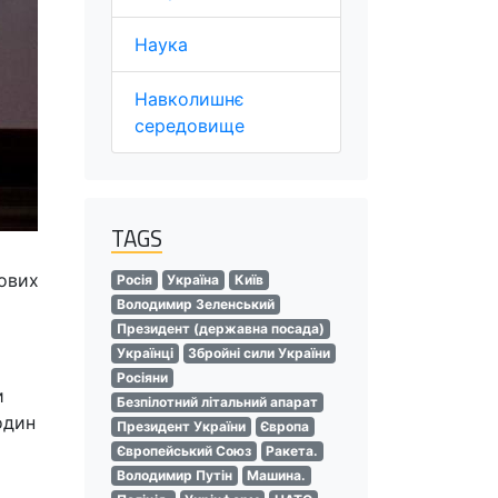
Наука
Навколишнє
середовище
TAGS
лових
Росія
Україна
Київ
Володимир Зеленський
Президент (державна посада)
Українці
Збройні сили України
Росіяни
и
Безпілотний літальний апарат
один
Президент України
Європа
Європейський Союз
Ракета.
Володимир Путін
Машина.