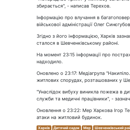
збирається", - написав Терехов.
Інформацію про влучання в багатоповерх
військової адміністрації Олег Синєгубов
Згідно з його інформацією, Харків зазн
сталося в Шевченківському районі.
На момент 23:15 інформації про постра
надходило.
Оновлено о 23:17: Медіагрупа "Накипіло.
житлових спорудах, розташованих у Ше
"Унаслідок вибуху виникла пожежа в дит
служби та медичні працівники", - зазнач
Оновлення о 23:22: Мер Харкова Ігор Т
атаки на житловий будинок.
Харків
Дитячий садок
Мер
Шевченківський рай