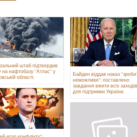
ральний штаб підтвердив
у на нафтобазу "Атлас" у
Байден віддав наказ "зроби
вській області.
неможливе": поставлено
завдання вжити всіх заході
для підтримки України.
ий етап конфлікту":