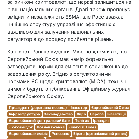
за ринком криптовалют, що наразі залишиться на
рівні національних органів. Драгі також пропонує
зміцнити незалежність ESMA, але Росс вважає
нинішню структуру управління ефективною і
важливою для залучення національних
регуляторів до процесу прийняття рішень.
Контекст. Раніше видання Mind повідомляло, що
Європейський Союз має намір формально
затвердити норми для емітентів стейблкоїнів до
завершення року. Згідно з регуляторними
нормами ЄС щодо криптовалют (MiCA), технічні
вимоги будуть опубліковані в Офіційному журналі
Європейського Союзу.
Президент (державна посада)
Інвестор
Європейський Союз
Інфраструктура
Законодавство
Євро
Європа
Інвестиції
Європейський центральний банк
Політик
Ірландія
Люксембург
Повноваження
Financial Times
Європейська комісія
Ренесанс
Біржа (організований ринок)