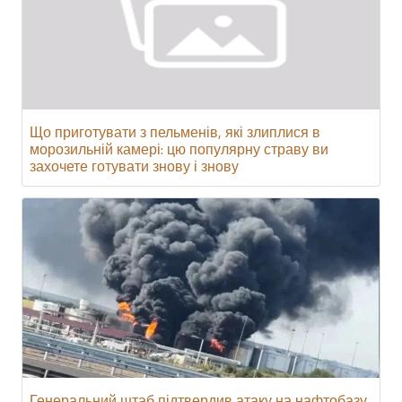
Що приготувати з пельменів, які злиплися в
морозильній камері: цю популярну страву ви
захочете готувати знову і знову
Генеральний штаб підтвердив атаку на нафтобазу