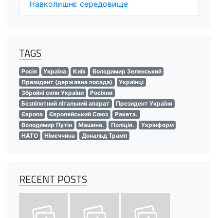
Навколишнє середовище
TAGS
Росія
Україна
Київ
Володимир Зеленський
Президент (державна посада)
Українці
Збройні сили України
Росіяни
Безпілотний літальний апарат
Президент України
Європа
Європейський Союз
Ракета.
Володимир Путін
Машина.
Поліція.
Укрінформ
НАТО
Німеччина
Дональд Трамп
RECENT POSTS