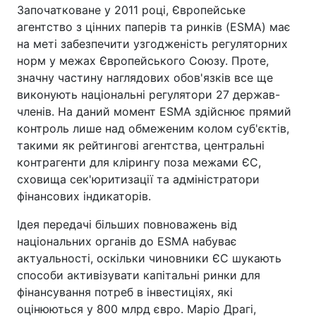
Започатковане у 2011 році, Європейське
агентство з цінних паперів та ринків (ESMA) має
на меті забезпечити узгодженість регуляторних
норм у межах Європейського Союзу. Проте,
значну частину наглядових обов'язків все ще
виконують національні регулятори 27 держав-
членів. На даний момент ESMA здійснює прямий
контроль лише над обмеженим колом суб'єктів,
такими як рейтингові агентства, центральні
контрагенти для клірингу поза межами ЄС,
сховища сек'юритизації та адміністратори
фінансових індикаторів.
Ідея передачі більших повноважень від
національних органів до ESMA набуває
актуальності, оскільки чиновники ЄС шукають
способи активізувати капітальні ринки для
фінансування потреб в інвестиціях, які
оцінюються у 800 млрд євро. Маріо Драгі,