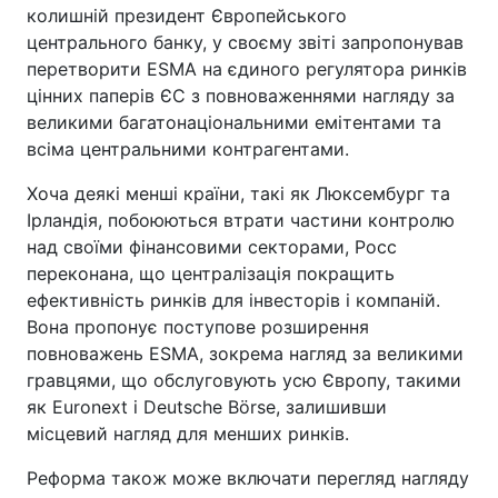
колишній президент Європейського
центрального банку, у своєму звіті запропонував
перетворити ESMA на єдиного регулятора ринків
цінних паперів ЄС з повноваженнями нагляду за
великими багатонаціональними емітентами та
всіма центральними контрагентами.
Хоча деякі менші країни, такі як Люксембург та
Ірландія, побоюються втрати частини контролю
над своїми фінансовими секторами, Росс
переконана, що централізація покращить
ефективність ринків для інвесторів і компаній.
Вона пропонує поступове розширення
повноважень ESMA, зокрема нагляд за великими
гравцями, що обслуговують усю Європу, такими
як Euronext і Deutsche Börse, залишивши
місцевий нагляд для менших ринків.
Реформа також може включати перегляд нагляду