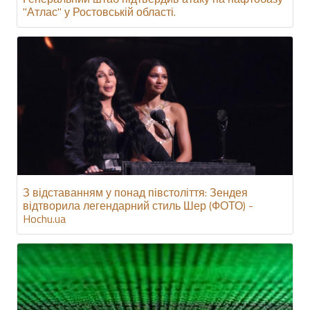
"Атлас" у Ростовській області.
З відставанням у понад півстоліття: Зендея
відтворила легендарний стиль Шер (ФОТО) -
Hochu.ua