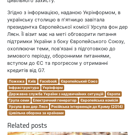
цивільного захисту.
Згідно з інформацією, наданою Укрінформом, в
українську столицю в п'ятницю завітала
президентка Європейської комісії Урсула фон дер
Ляєн. Її візит має на меті обговорити питання
підтримки України з боку Європейського Союзу,
охоплюючи теми, пов'язані з підготовкою до
зимового періоду, оборонними питаннями,
вступом до ЄС та прогресом у отриманні
кредитів від G7.
Пожежа
Київ
Facebook
Європейський Союз
Інфраструктура
Укрінформ
Державна служба України з надзвичайних ситуацій
Європа
Група семи
Електричний генератор
Європейська комісія
Урсула фон дер Ляєн
Російська інтервенція до Криму (2014)
Цивільна оборона за країнами
Related posts