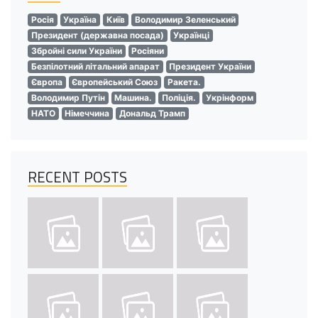
Росія
Україна
Київ
Володимир Зеленський
Президент (державна посада)
Українці
Збройні сили України
Росіяни
Безпілотний літальний апарат
Президент України
Європа
Європейський Союз
Ракета.
Володимир Путін
Машина.
Поліція.
Укрінформ
НАТО
Німеччина
Дональд Трамп
RECENT POSTS