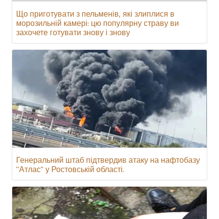
Що приготувати з пельменів, які злиплися в
морозильній камері: цю популярну страву ви
захочете готувати знову і знову
Генеральний штаб підтвердив атаку на нафтобазу
"Атлас" у Ростовській області.