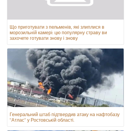
Що приготувати з пельменів, які злиплися в
морозильній камері: цю популярну страву ви
захочете готувати знову і знову
Генеральний штаб підтвердив атаку на нафтобазу
"Атлас" у Ростовській області.