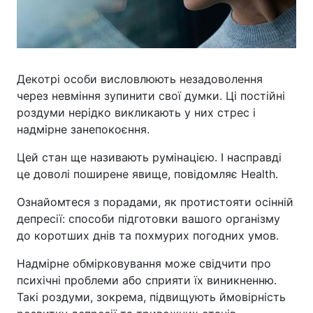
Декотрі особи висловлюють незадоволення
через невміння зупинити свої думки. Ці постійні
роздуми нерідко викликають у них стрес і
надмірне занепокоєння.
Цей стан ще називають румінацією. І насправді
це доволі поширене явище, повідомляє Health.
Ознайомтеся з порадами, як протистояти осінній
депресії: способи підготовки вашого організму
до коротших днів та похмурих погодних умов.
Надмірне обмірковування може свідчити про
психічні проблеми або сприяти їх виникненню.
Такі роздуми, зокрема, підвищують ймовірність