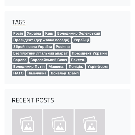
TAGS
Росія
Україна
Київ
Володимир Зеленський
Президент (державна посада)
Українці
Збройні сили України
Росіяни
Безпілотний літальний апарат
Президент України
Європа
Європейський Союз
Ракета.
Володимир Путін
Машина.
Поліція.
Укрінформ
НАТО
Німеччина
Дональд Трамп
RECENT POSTS