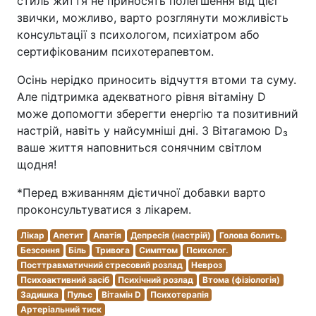
стиль життя не приносять полегшення від цієї
звички, можливо, варто розглянути можливість
консультації з психологом, психіатром або
сертифікованим психотерапевтом.
Осінь нерідко приносить відчуття втоми та суму.
Але підтримка адекватного рівня вітаміну D
може допомогти зберегти енергію та позитивний
настрій, навіть у найсумніші дні. З Вітагамою D₃
ваше життя наповниться сонячним світлом
щодня!
*Перед вживанням дієтичної добавки варто
проконсультуватися з лікарем.
Лікар
Апетит
Апатія
Депресія (настрій)
Голова болить.
Безсоння
Біль
Тривога
Симптом
Психолог.
Посттравматичний стресовий розлад
Невроз
Психоактивний засіб
Психічний розлад
Втома (фізіологія)
Задишка
Пульс
Вітамін D
Психотерапія
Артеріальний тиск