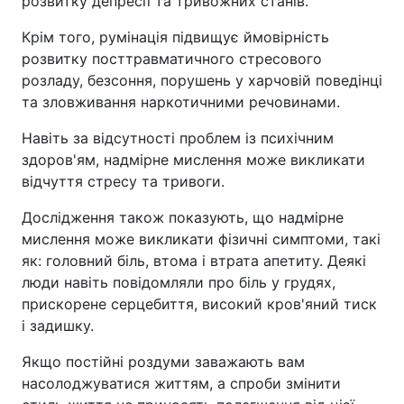
розвитку депресії та тривожних станів.
Крім того, румінація підвищує ймовірність
розвитку посттравматичного стресового
розладу, безсоння, порушень у харчовій поведінці
та зловживання наркотичними речовинами.
Навіть за відсутності проблем із психічним
здоров'ям, надмірне мислення може викликати
відчуття стресу та тривоги.
Дослідження також показують, що надмірне
мислення може викликати фізичні симптоми, такі
як: головний біль, втома і втрата апетиту. Деякі
люди навіть повідомляли про біль у грудях,
прискорене серцебиття, високий кров'яний тиск
і задишку.
Якщо постійні роздуми заважають вам
насолоджуватися життям, а спроби змінити