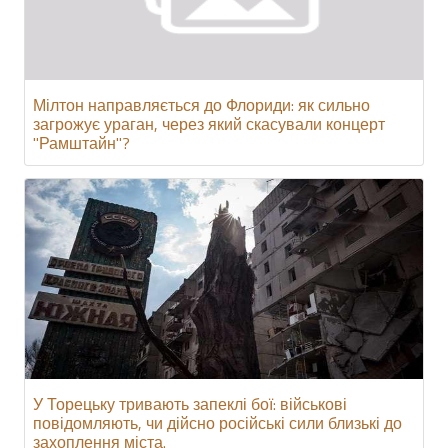
Мілтон направляється до Флориди: як сильно
загрожує ураган, через який скасували концерт
"Рамштайн"?
У Торецьку тривають запеклі бої: військові
повідомляють, чи дійсно російські сили близькі до
захоплення міста.