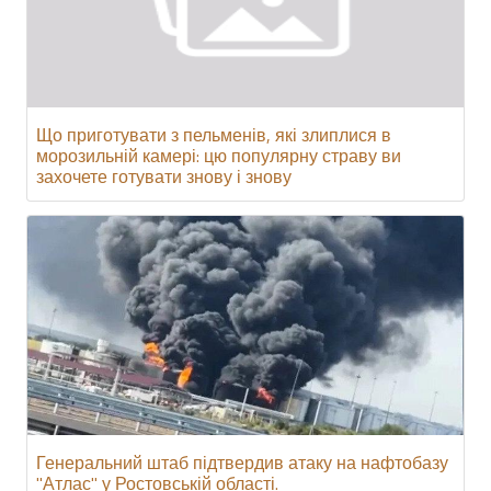
Що приготувати з пельменів, які злиплися в
морозильній камері: цю популярну страву ви
захочете готувати знову і знову
Генеральний штаб підтвердив атаку на нафтобазу
"Атлас" у Ростовській області.