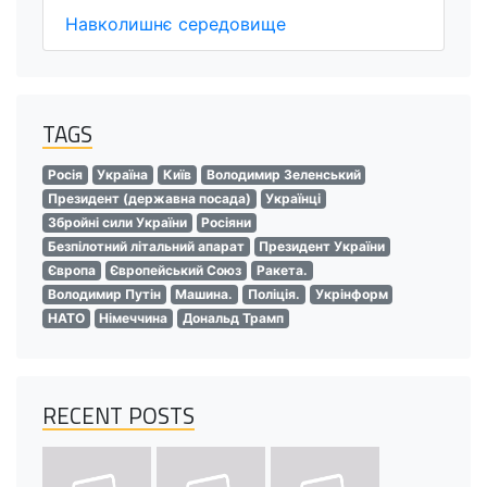
Навколишнє середовище
TAGS
Росія
Україна
Київ
Володимир Зеленський
Президент (державна посада)
Українці
Збройні сили України
Росіяни
Безпілотний літальний апарат
Президент України
Європа
Європейський Союз
Ракета.
Володимир Путін
Машина.
Поліція.
Укрінформ
НАТО
Німеччина
Дональд Трамп
RECENT POSTS