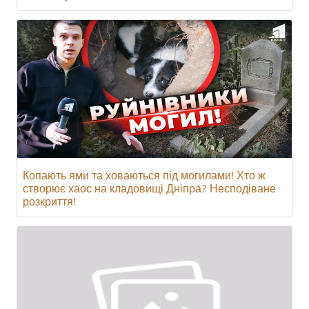
Копають ями та ховаються під могилами! Хто ж
створює хаос на кладовищі Дніпра? Несподіване
розкриття!