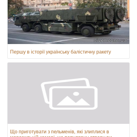
Першу в історії українську балістичну ракету
Що приготувати з пельменів, які злиплися в