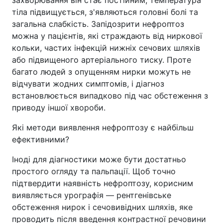
захворювання він стає постійним, температура
тіла підвищується, з'являються головні болі та
загальна слабкість. Запідозрити нефроптоз
можна у пацієнтів, які страждають від ниркової
кольки, частих інфекцій нижніх сечових шляхів
або підвищеного артеріального тиску. Проте
багато людей з опущенням нирки можуть не
відчувати жодних симптомів, і діагноз
встановлюється випадково під час обстеження з
приводу іншої хвороби.
Які методи виявлення нефроптозу є найбільш
ефективними?
Іноді для діагностики може бути достатньо
простого огляду та пальпації. Щоб точно
підтвердити наявність нефроптозу, корисним
виявляється урографія — рентгенівське
обстеження нирок і сечовивідних шляхів, яке
проводить після введення контрастної речовини