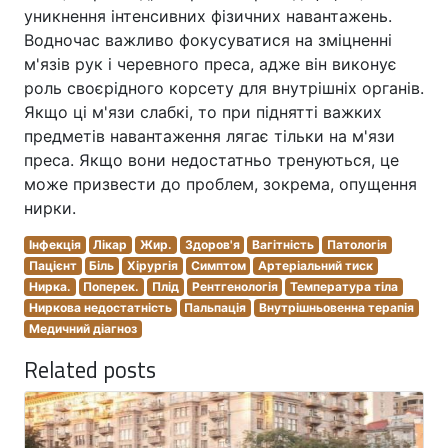
уникнення інтенсивних фізичних навантажень.
Водночас важливо фокусуватися на зміцненні
м'язів рук і черевного преса, адже він виконує
роль своєрідного корсету для внутрішніх органів.
Якщо ці м'язи слабкі, то при піднятті важких
предметів навантаження лягає тільки на м'язи
преса. Якщо вони недостатньо тренуються, це
може призвести до проблем, зокрема, опущення
нирки.
Інфекція
Лікар
Жир.
Здоров'я
Вагітність
Патологія
Пацієнт
Біль
Хірургія
Симптом
Артеріальний тиск
Нирка.
Поперек.
Плід
Рентгенологія
Температура тіла
Ниркова недостатність
Пальпація
Внутрішньовенна терапія
Медичний діагноз
Related posts