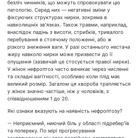
безліч чинників, що можуть спровокувати цю
патологію. Серед них — негативні зміни у
фіксуючих структурах нирки, зокрема в
навколишніх зв'язках. Також травми, наприклад,
внаслідок падінь з висоти, стрибків, тривалого
перебування в стоячому положенні, або ж
різкого зниження ваги. У разі останнього нестача
жиру навколо нирки може призвести до її
опущення (зазвичай це стосується правої нирки).
У жінок нефроптоз часто виникає через численні
та складні вагітності, особливо коли плід має
великий розмір. Загалом ця хвороба трапляється
у жінок значно частіше, ніж у чоловіків, з
співвідношенням 1 до 20.
Які ознаки вказують на наявність нефроптозу?
-- Неприємний, ниючий біль у області підребер'їв
та попереку. По мірі прогресування