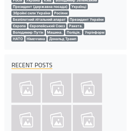
Росія
Україна
Київ
Володимир Зеленський
Президент (державна посада)
Українці
Збройні сили України
Росіяни
Безпілотний літальний апарат
Президент України
Європа
Європейський Союз
Ракета.
Володимир Путін
Машина.
Поліція.
Укрінформ
НАТО
Німеччина
Дональд Трамп
RECENT POSTS