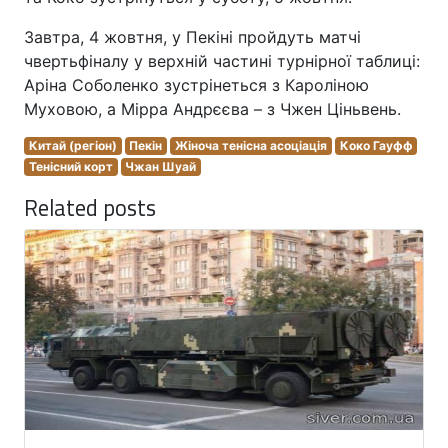
Завтра, 4 жовтня, у Пекіні пройдуть матчі
чвертьфіналу у верхній частині турнірної таблиці:
Аріна Соболенко зустрінеться з Кароліною
Муховою, а Мірра Андрєєва – з Чжен Ціньвень.
Китай (регіон)
Пекін
Жіноча тенісна асоціація
Коко Гауфф
Тенісний корт
Чжан Шуай
Related posts