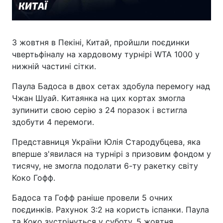
3 жовтня в Пекіні, Китай, пройшли поєдинки
чвертьфіналу на хардовому турнірі WTA 1000 у
нижній частині сітки.
Паула Бадоса в двох сетах здобула перемогу над
Чжан Шуай. Китаянка на цих кортах змогла
зупинити свою серію з 24 поразок і встигла
здобути 4 перемоги.
Представниця України Юлія Стародубцева, яка
вперше з'явилася на турнірі з призовим фондом у
тисячу, не змогла подолати 6-ту ракетку світу
Коко Гофф.
Бадоса та Гофф раніше провели 5 очних
поєдинків. Рахунок 3:2 на користь іспанки. Паула
та Коко зустрінуться у суботу, 5 жовтня.