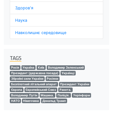
Здоров'я
Наука
Навколишнє середовище
TAGS
Росія
Україна
Київ
Володимир Зеленський
Президент (державна посада)
Українці
Збройні сили України
Росіяни
Безпілотний літальний апарат
Президент України
Європа
Європейський Союз
Ракета.
Володимир Путін
Машина.
Поліція.
Укрінформ
НАТО
Німеччина
Дональд Трамп