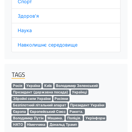
Спорт
Здоров'я
Наука
Навколишнє середовище
TAGS
Росія
Україна
Київ
Володимир Зеленський
Президент (державна посада)
Українці
Збройні сили України
Росіяни
Безпілотний літальний апарат
Президент України
Європа
Європейський Союз
Ракета.
Володимир Путін
Машина.
Поліція.
Укрінформ
НАТО
Німеччина
Дональд Трамп