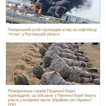
Генеральний штаб підтвердив атаку на нафтобазу
"Атлас" у Ростовській області.
Розвідувальні служби Південної Кореї
підтвердили, що військові з Північної Кореї беруть
участь у конфлікті проти Збройних сил України |
УНН