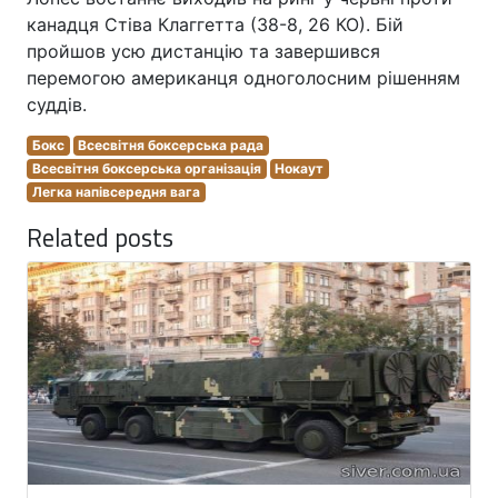
канадця Стіва Клаггетта (38-8, 26 КО). Бій
пройшов усю дистанцію та завершився
перемогою американця одноголосним рішенням
суддів.
Бокс
Всесвітня боксерська рада
Всесвітня боксерська організація
Нокаут
Легка напівсередня вага
Related posts