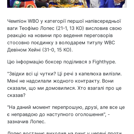
Чемпіон WBO у категорії першої напівсередньої
ваги Теофімо Лопес (21-1, 13 КО) висловив свою
реакцію на новини про ведення переговорів
стосовно поєдинку з володарем титулу WBC
Девіном Хейні (31-0, 15 КО).
Цю інформацію боксер поділився з Fighthype.
"Звідки всі ці чутки? Ці речі з капелюха вилізли.
Мені не надсилали жодного контракту. Вони
сказали, що ми домовилися. Хто взагалі про це
сказав?
"На даний момент перепрошую, друзі, але все це
є неправдою до наступного оголошення", -
зазначив Лопес.
Лопес востаннє виходив на ринг у червні проти