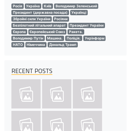
Росія
Україна
Київ
Володимир Зеленський
Президент (державна посада)
Українці
Збройні сили України
Росіяни
Безпілотний літальний апарат
Президент України
Європа
Європейський Союз
Ракета.
Володимир Путін
Машина.
Поліція.
Укрінформ
НАТО
Німеччина
Дональд Трамп
RECENT POSTS