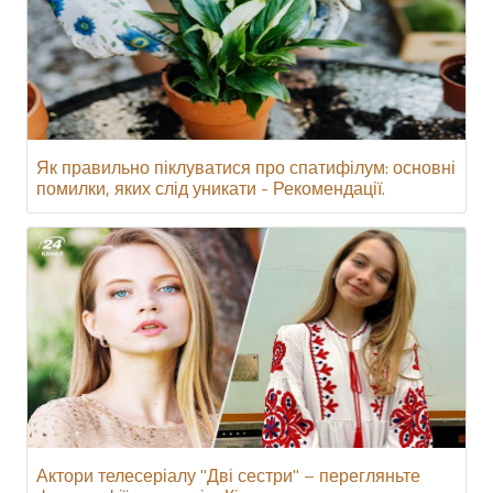
Як правильно піклуватися про спатифілум: основні
помилки, яких слід уникати - Рекомендації.
Актори телесеріалу "Дві сестри" – перегляньте