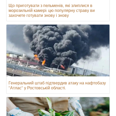
Що приготувати з пельменів, які злиплися в
морозильній камері: цю популярну страву ви
захочете готувати знову і знову
Генеральний штаб підтвердив атаку на нафтобазу
"Атлас" у Ростовській області.