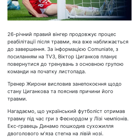
26-річний правий вінгер продовжує процес
реабілітації після травми, яка вже наближається
до завершення. За інформацією Comuniate, з
посиланням на TV3, Віктор Циганков планує
повернутися до тренувань з основною групою
команди на початку листопада.
Тренер Жирони висловив занепокоєння щодо
стану Циганкова та пояснив причини його
травми.
Нагадаємо, що український футболіст отримав
травму під час гри з Феєнордом у Лізі чемпіонів.
Екс-гравець Динамо пошкодив сухожилля
двоголового м'яза стегна на лівій нозі.