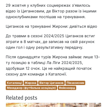
29 жовтня у клубних соцмережах з'явилось
відео із Циганковим, де Віктор разом із іншими
одноклубниками поспішав на тренування.
Циганков на тренуванні Жирони: дивіться відео
До травми в сезоні 2024/2025 Циганков встиг
зіграти в 8 матчах, де записав на свій рахунок
один гол і одну результативну передачу.
Після одинадцяти турів Жирона займає лише 13-
ту позицію в таблиці Ла Ліги 2024/2025,
здобувши 12 очок. Це не найкращий початок
сезону для команди з Каталонії.
Каталонці
Жирона
Віктор Циганков
Півзахисник
Менеджер (футбольна асоціація)
Фейєноорд
Related posts