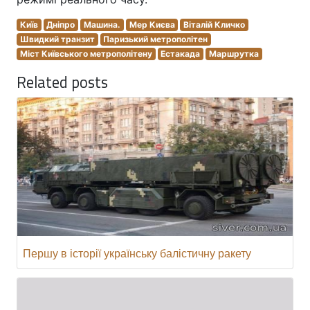
Київ
Дніпро
Машина.
Мер Києва
Віталій Кличко
Швидкий транзит
Паризький метрополітен
Міст Київського метрополітену
Естакада
Маршрутка
Related posts
Першу в історії українську балістичну ракету