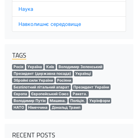
Наука
Навколишнє середовище
TAGS
Росія
Україна
Київ
Володимир Зеленський
Президент (державна посада)
Українці
Збройні сили України
Росіяни
Безпілотний літальний апарат
Президент України
Європа
Європейський Союз
Ракета.
Володимир Путін
Машина.
Поліція.
Укрінформ
НАТО
Німеччина
Дональд Трамп
RECENT POSTS