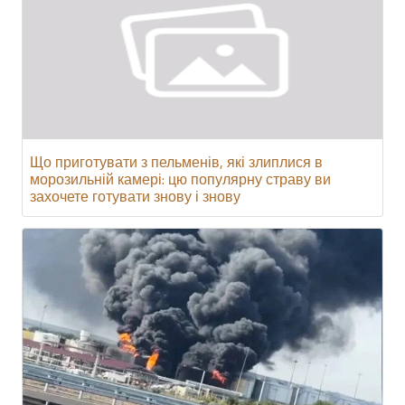
Що приготувати з пельменів, які злиплися в
морозильній камері: цю популярну страву ви
захочете готувати знову і знову