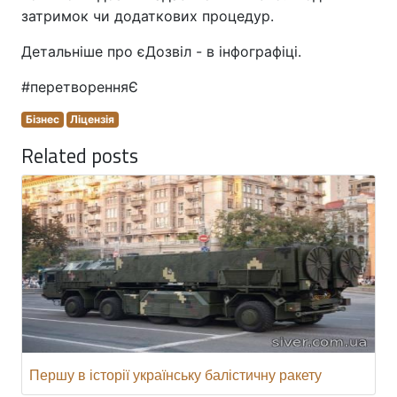
затримок чи додаткових процедур.
Детальніше про єДозвіл - в інфографіці.
#перетворенняЄ
Бізнес
Ліцензія
Related posts
Першу в історії українську балістичну ракету