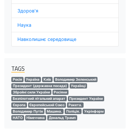
Здоров'я
Наука
Навколишнє середовище
TAGS
Росія
Україна
Київ
Володимир Зеленський
Президент (державна посада)
Українці
Збройні сили України
Росіяни
Безпілотний літальний апарат
Президент України
Європа
Європейський Союз
Ракета.
Володимир Путін
Машина.
Поліція.
Укрінформ
НАТО
Німеччина
Дональд Трамп