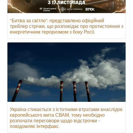
"Битва за світло": представлено офіційний
трейлер стрічки, що розповідає про протистояння з
енергетичним тероризмом з боку Росії.
Україна стикається з істотними втратами внаслідок
європейського мита СВАМ, тому необхідно
розпочати переговори щодо відстрочки -
повідомляє Інтерфакс.