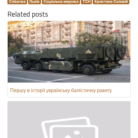
Співачка
Львів
Соціальна мережа
ТСН
Христина Соловій
Related posts
Першу в історії українську балістичну ракету