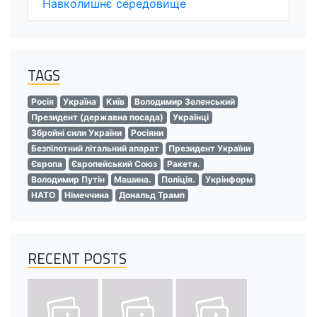
Навколишнє середовище
TAGS
Росія
Україна
Київ
Володимир Зеленський
Президент (державна посада)
Українці
Збройні сили України
Росіяни
Безпілотний літальний апарат
Президент України
Європа
Європейський Союз
Ракета.
Володимир Путін
Машина.
Поліція.
Укрінформ
НАТО
Німеччина
Дональд Трамп
RECENT POSTS