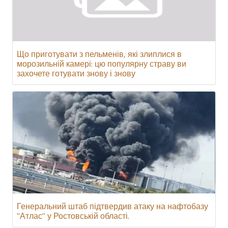
Що приготувати з пельменів, які злиплися в
морозильній камері: цю популярну страву ви
захочете готувати знову і знову
Генеральний штаб підтвердив атаку на нафтобазу
"Атлас" у Ростовській області.