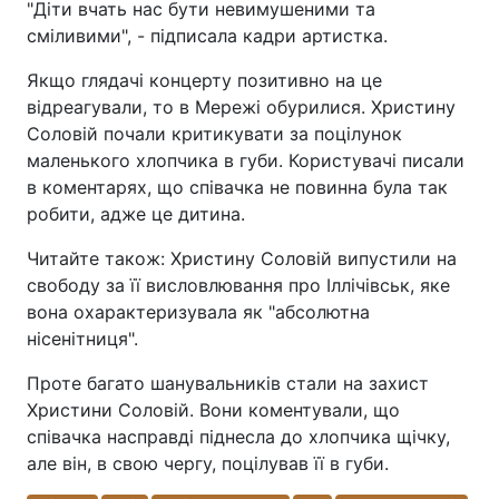
"Діти вчать нас бути невимушеними та
сміливими", - підписала кадри артистка.
Якщо глядачі концерту позитивно на це
відреагували, то в Мережі обурилися. Христину
Соловій почали критикувати за поцілунок
маленького хлопчика в губи. Користувачі писали
в коментарях, що співачка не повинна була так
робити, адже це дитина.
Читайте також: Христину Соловій випустили на
свободу за її висловлювання про Іллічівськ, яке
вона охарактеризувала як "абсолютна
нісенітниця".
Проте багато шанувальників стали на захист
Христини Соловій. Вони коментували, що
співачка насправді піднесла до хлопчика щічку,
але він, в свою чергу, поцілував її в губи.