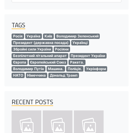
TAGS
Росія
Україна
Київ
Володимир Зеленський
Президент (державна посада)
Українці
Збройні сили України
Росіяни
Безпілотний літальний апарат
Президент України
Європа
Європейський Союз
Ракета.
Володимир Путін
Машина.
Поліція.
Укрінформ
НАТО
Німеччина
Дональд Трамп
RECENT POSTS