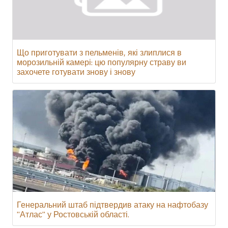
Що приготувати з пельменів, які злиплися в
морозильній камері: цю популярну страву ви
захочете готувати знову і знову
Генеральний штаб підтвердив атаку на нафтобазу
"Атлас" у Ростовській області.