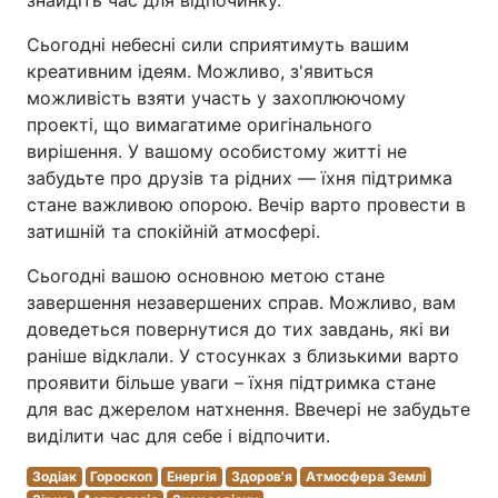
знайдіть час для відпочинку.
Сьогодні небесні сили сприятимуть вашим
креативним ідеям. Можливо, з'явиться
можливість взяти участь у захоплюючому
проекті, що вимагатиме оригінального
вирішення. У вашому особистому житті не
забудьте про друзів та рідних — їхня підтримка
стане важливою опорою. Вечір варто провести в
затишній та спокійній атмосфері.
Сьогодні вашою основною метою стане
завершення незавершених справ. Можливо, вам
доведеться повернутися до тих завдань, які ви
раніше відклали. У стосунках з близькими варто
проявити більше уваги – їхня підтримка стане
для вас джерелом натхнення. Ввечері не забудьте
виділити час для себе і відпочити.
Зодіак
Гороскоп
Енергія
Здоров'я
Атмосфера Землі