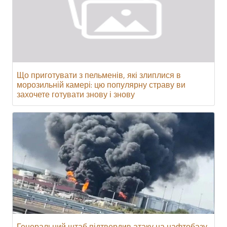
Що приготувати з пельменів, які злиплися в
морозильній камері: цю популярну страву ви
захочете готувати знову і знову
Генеральний штаб підтвердив атаку на нафтобазу