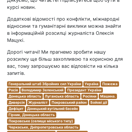
Дякуємо, що читаєте! Підписуйтесь щоб бути в
курсі новин.
Додаткові відомості про конфлікти, міжнародні
відносини та гуманітарні виклики можна знайти
в інформаційній розсилці журналіста Олексія
Мацукі.
Дорогі читачі! Ми прагнемо зробити нашу
розсилку ще більш захопливою та корисною для
вас, тому запрошуємо вас відповісти на кілька
запитів.
Генеральний штаб Збройних сил України
Україна
Пожежа
Росія
Володимир Зеленський
Президент України
Донецька область
Луганська область
Росіяни
Машина.
Диверсія
Журналіст
Покровський район
Бойові дії
Дефіцит
Донецький вугільний басейн
Гірник, Донецька область
Покровське (селище міського типу)
Черкаське, Дніпропетровська область