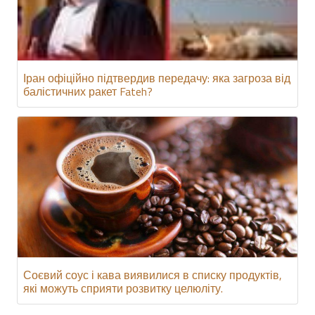
Іран офіційно підтвердив передачу: яка загроза від
балістичних ракет Fateh?
Соєвий соус і кава виявилися в списку продуктів,
які можуть сприяти розвитку целюліту.