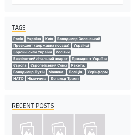
TAGS
Росія
Україна
Київ
Володимир Зеленський
Президент (державна посада)
Українці
Збройні сили України
Росіяни
Безпілотний літальний апарат
Президент України
Європа
Європейський Союз
Ракета.
Володимир Путін
Машина.
Поліція.
Укрінформ
НАТО
Німеччина
Дональд Трамп
RECENT POSTS