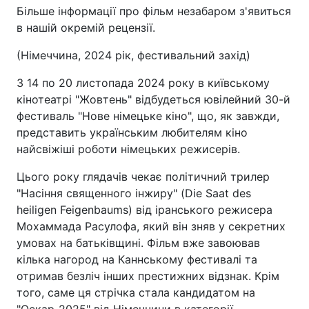
Більше інформації про фільм незабаром з'явиться
в нашій окремій рецензії.
(Німеччина, 2024 рік, фестивальний захід)
З 14 по 20 листопада 2024 року в київському
кінотеатрі "Жовтень" відбудеться ювілейний 30-й
фестиваль "Нове німецьке кіно", що, як завжди,
представить українським любителям кіно
найсвіжіші роботи німецьких режисерів.
Цього року глядачів чекає політичний трилер
"Насіння священного інжиру" (Die Saat des
heiligen Feigenbaums) від іранського режисера
Мохаммада Расулофа, який він зняв у секретних
умовах на батьківщині. Фільм вже завоював
кілька нагород на Каннському фестивалі та
отримав безліч інших престижних відзнак. Крім
того, саме ця стрічка стала кандидатом на