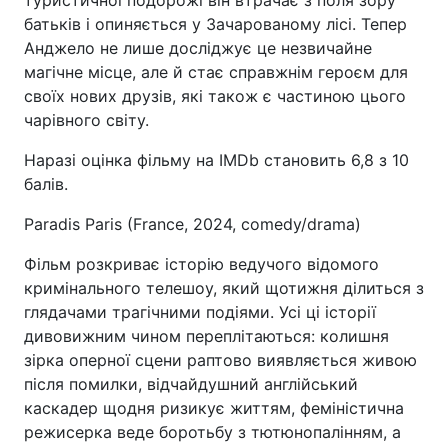
туристичної подорожі він втрачає з поля зору
батьків і опиняється у Зачарованому лісі. Тепер
Анджело не лише досліджує це незвичайне
магічне місце, але й стає справжнім героєм для
своїх нових друзів, які також є частиною цього
чарівного світу.
Наразі оцінка фільму на IMDb становить 6,8 з 10
балів.
Paradis Paris (France, 2024, comedy/drama)
Фільм розкриває історію ведучого відомого
кримінального телешоу, який щотижня ділиться з
глядачами трагічними подіями. Усі ці історії
дивовижним чином переплітаються: колишня
зірка оперної сцени раптово виявляється живою
після помилки, відчайдушний англійський
каскадер щодня ризикує життям, феміністична
режисерка веде боротьбу з тютюнопалінням, а