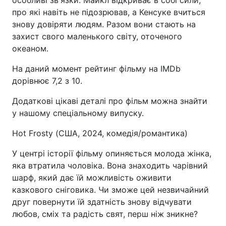
особливі зв'язки. Майкл відкриває в собі сили,
про які навіть не підозрював, а Кенсуке вчиться
знову довіряти людям. Разом вони стають на
захист свого маленького світу, оточеного
океаном.
На даний момент рейтинг фільму на IMDb
дорівнює 7,2 з 10.
Додаткові цікаві деталі про фільм можна знайти
у нашому спеціальному випуску.
Hot Frosty (США, 2024, комедія/романтика)
У центрі історії фільму опиняється молода жінка,
яка втратила чоловіка. Вона знаходить чарівний
шарф, який дає їй можливість оживити
казкового сніговика. Чи зможе цей незвичайний
друг повернути їй здатність знову відчувати
любов, сміх та радість свят, перш ніж зникне?