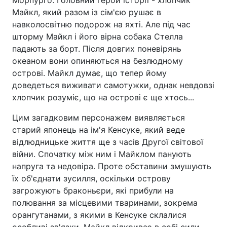
Морпурґо. Головний герой історії - хлопчик
Майкл, який разом із сім'єю рушає в
навколосвітню подорож на яхті. Але під час
шторму Майкл і його вірна собака Стелла
падають за борт. Після довгих поневірянь
океаном вони опиняються на безлюдному
острові. Майкл думає, що тепер йому
доведеться виживати самотужки, однак невдовзі
хлопчик розуміє, що на острові є ще хтось...
Цим загадковим персонажем виявляється
старий японець на ім'я Кенсуке, який веде
відлюдницьке життя ще з часів Другої світової
війни. Спочатку між ним і Майклом панують
напруга та недовіра. Проте обставини змушують
їх об'єднати зусилля, оскільки острову
загрожують браконьєри, які прибули на
полювання за місцевими тваринами, зокрема
орангутанами, з якими в Кенсуке склалися