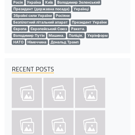
Росія
Україна
Київ
Володимир Зеленський
Президент (державна посада)
Українці
Збройні сили України
Росіяни
Безпілотний літальний апарат
Президент України
Європа
Європейський Союз
Ракета.
Володимир Путін
Машина.
Поліція.
Укрінформ
НАТО
Німеччина
Дональд Трамп
RECENT POSTS