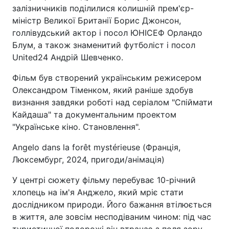
залізничників поділилися колишній прем'єр-
міністр Великої Британії Борис Джонсон,
голлівудський актор і посол ЮНІСЕФ Орландо
Блум, а також знаменитий футболіст і посол
United24 Андрій Шевченко.
Фільм був створений українським режисером
Олександром Тіменком, який раніше здобув
визнання завдяки роботі над серіалом "Спіймати
Кайдаша" та документальним проектом
"Українське кіно. Становлення".
Angelo dans la forêt mystérieuse (Франція,
Люксембург, 2024, пригоди/анімація)
У центрі сюжету фільму перебуває 10-річний
хлопець на ім'я Анджело, який мріє стати
дослідником природи. Його бажання втілюється
в життя, але зовсім несподіваним чином: під час