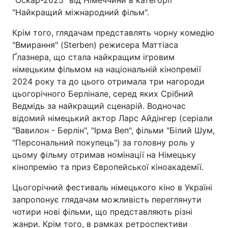
"Оскар-2025" від Німеччини в категорії
"Найкращий міжнародний фільм".
Крім того, глядачам представлять чорну комедію
"Вмирання" (Sterben) режисера Маттіаса
Ґлазнера, що стала найкращим ігровим
німецьким фільмом на національній кінопремії
2024 року та до цього отримала три нагороди
цьогорічного Берлінале, серед яких Срібний
Ведмідь за найкращий сценарій. Водночас
відомий німецький актор Ларс Айдінгер (серіали
"Вавилон - Берлін", "Ірма Веп", фільми "Білий Шум,
"Персональний покупець") за головну роль у
цьому фільму отримав номінації на Німецьку
кінопремію та приз Європейської кіноакадемії.
Цьогорічний фестиваль німецького кіно в Україні
запропонує глядачам можливість переглянути
чотири нові фільми, що представляють різні
жанри. Крім того, в рамках ретроспективи