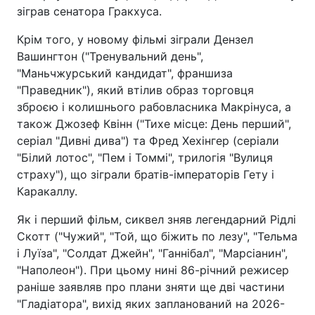
зіграв сенатора Гракхуса.
Крім того, у новому фільмі зіграли Дензел
Вашингтон ("Тренувальний день",
"Маньчжурський кандидат", франшиза
"Праведник"), який втілив образ торговця
зброєю і колишнього рабовласника Макрінуса, а
також Джозеф Квінн ("Тихе місце: День перший",
серіал "Дивні дива") та Фред Хехінгер (серіали
"Білий лотос", "Пем і Томмі", трилогія "Вулиця
страху"), що зіграли братів-імператорів Гету і
Каракаллу.
Як і перший фільм, сиквел зняв легендарний Рідлі
Скотт ("Чужий", "Той, що біжить по лезу", "Тельма
і Луїза", "Солдат Джейн", "Ганнібал", "Марсіанин",
"Наполеон"). При цьому нині 86-річний режисер
раніше заявляв про плани зняти ще дві частини
"Гладіатора", вихід яких запланований на 2026-