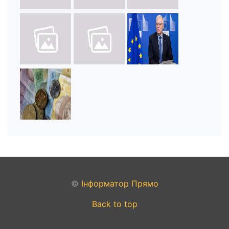
©
Інформатор Прямо
Back to top