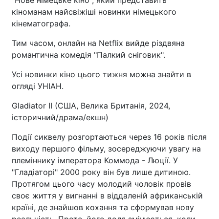
"Нове німецьке кіно", який представить
кіноманам найсвіжіші новинки німецького
кінематографа.
Тим часом, онлайн на Netflix вийде різдвяна
романтична комедія "Палкий сніговик".
Усі новинки кіно цього тижня можна знайти в
огляді УНІАН.
Gladiator II (США, Велика Британія, 2024,
історичний/драма/екшн)
Події сиквелу розгортаються через 16 років після
виходу першого фільму, зосереджуючи увагу на
племіннику імператора Коммода - Люції. У
"Гладіаторі" 2000 року він був лише дитиною.
Протягом цього часу молодий чоловік провів
своє життя у вигнанні в віддаленій африканській
країні, де знайшов кохання та сформував нову