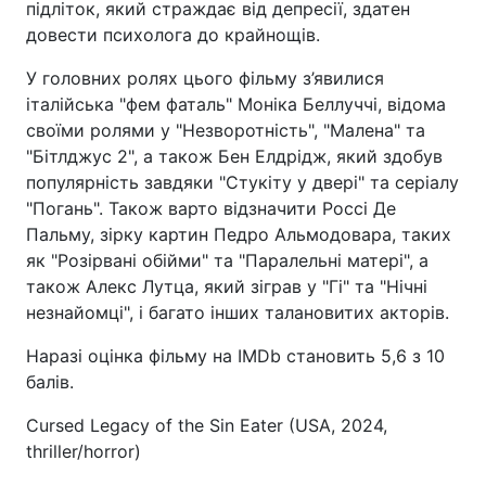
підліток, який страждає від депресії, здатен
довести психолога до крайнощів.
У головних ролях цього фільму з’явилися
італійська "фем фаталь" Моніка Беллуччі, відома
своїми ролями у "Незворотність", "Малена" та
"Бітлджус 2", а також Бен Елдрідж, який здобув
популярність завдяки "Стукіту у двері" та серіалу
"Погань". Також варто відзначити Россі Де
Пальму, зірку картин Педро Альмодовара, таких
як "Розірвані обійми" та "Паралельні матері", а
також Алекс Лутца, який зіграв у "Гі" та "Нічні
незнайомці", і багато інших талановитих акторів.
Наразі оцінка фільму на IMDb становить 5,6 з 10
балів.
Cursed Legacy of the Sin Eater (USA, 2024,
thriller/horror)