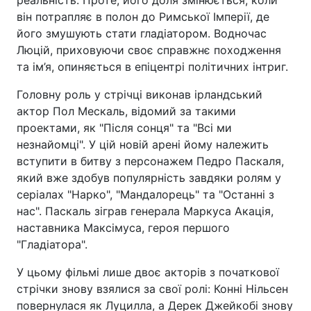
реальність. Проте, його доля змінюється, коли
він потрапляє в полон до Римської Імперії, де
його змушують стати гладіатором. Водночас
Люцій, приховуючи своє справжнє походження
та ім’я, опиняється в епіцентрі політичних інтриг.
Головну роль у стрічці виконав ірландський
актор Пол Мескаль, відомий за такими
проектами, як "Після сонця" та "Всі ми
незнайомці". У цій новій арені йому належить
вступити в битву з персонажем Педро Паскаля,
який вже здобув популярність завдяки ролям у
серіалах "Нарко", "Мандалорець" та "Останні з
нас". Паскаль зіграв генерала Маркуса Акація,
наставника Максімуса, героя першого
"Гладіатора".
У цьому фільмі лише двоє акторів з початкової
стрічки знову взялися за свої ролі: Конні Нільсен
повернулася як Луцилла, а Дерек Джейкобі знову