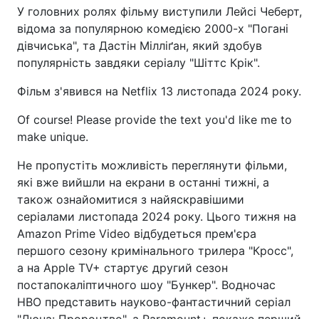
У головних ролях фільму виступили Лейсі Чеберт,
відома за популярною комедією 2000-х "Погані
дівчиська", та Дастін Мілліґан, який здобув
популярність завдяки серіалу "Шіттс Крік".
Фільм з'явився на Netflix 13 листопада 2024 року.
Of course! Please provide the text you'd like me to
make unique.
Не пропустіть можливість переглянути фільми,
які вже вийшли на екрани в останні тижні, а
також ознайомитися з найяскравішими
серіалами листопада 2024 року. Цього тижня на
Amazon Prime Video відбудеться прем'єра
першого сезону кримінального трилера "Кросс",
а на Apple TV+ стартує другий сезон
постапокаліптичного шоу "Бункер". Водночас
HBO представить науково-фантастичний серіал