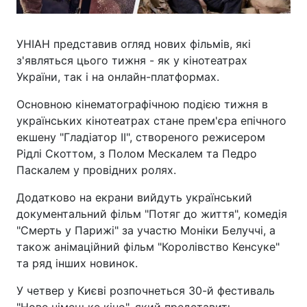
УНІАН представив огляд нових фільмів, які
з'являться цього тижня - як у кінотеатрах
України, так і на онлайн-платформах.
Основною кінематографічною подією тижня в
українських кінотеатрах стане прем'єра епічного
екшену "Гладіатор II", створеного режисером
Рідлі Скоттом, з Полом Мескалем та Педро
Паскалем у провідних ролях.
Додатково на екрани вийдуть український
документальний фільм "Потяг до життя", комедія
"Смерть у Парижі" за участю Моніки Белуччі, а
також анімаційний фільм "Королівство Кенсуке"
та ряд інших новинок.
У четвер у Києві розпочнеться 30-й фестиваль