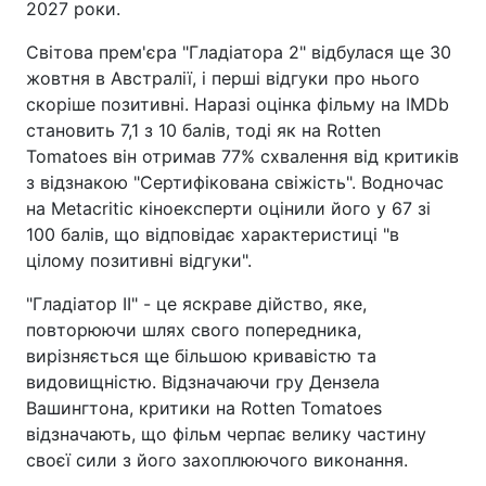
2027 роки.
Світова прем'єра "Гладіатора 2" відбулася ще 30
жовтня в Австралії, і перші відгуки про нього
скоріше позитивні. Наразі оцінка фільму на IMDb
становить 7,1 з 10 балів, тоді як на Rotten
Tomatoes він отримав 77% схвалення від критиків
з відзнакою "Сертифікована свіжість". Водночас
на Metacritic кіноексперти оцінили його у 67 зі
100 балів, що відповідає характеристиці "в
цілому позитивні відгуки".
"Гладіатор II" - це яскраве дійство, яке,
повторюючи шлях свого попередника,
вирізняється ще більшою кривавістю та
видовищністю. Відзначаючи гру Дензела
Вашингтона, критики на Rotten Tomatoes
відзначають, що фільм черпає велику частину
своєї сили з його захоплюючого виконання.