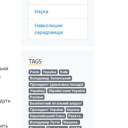
Наука
Навколишнє
середовище
TAGS
вній
Росія
Україна
Київ
,
Володимир Зеленський
Президент (державна посада)
Українці
Збройні сили України
Росіяни
удуть
Безпілотний літальний апарат
Президент України
Європа
Європейський Союз
Ракета.
Володимир Путін
Машина.
шить