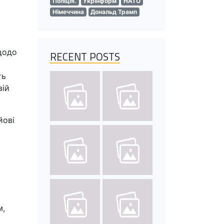
Поліція.
Укрінформ
НАТО
Німеччина
Дональд Трамп
щодо
RECENT POSTS
ть
вій
йові
м,