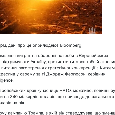
орм, дані про це оприлюднює Bloomberg.
більшення витрат на оборонні потреби в Європейських
о підтримувати Україну, протистояти масштабній агреси
 питання загострення стратегічної конкуренції з Китаєм
дкреслив у своєму звіті Джордж Фергюсон, керівник
igence.
 європейських країн-учасниць НАТО, можливо, повинні б
ти на 340 мільярдів доларів, що призведе до загального
арів на рік.
рчу кампанію Трампа, в якій він стверджував, що змен