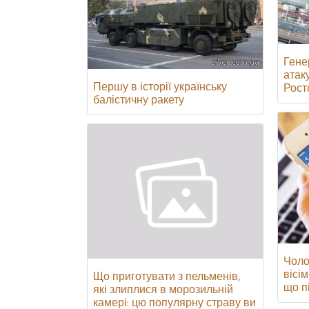
Гене
атак
Першу в історії українську
Росто
балістичну ракету
Чоло
вісі
Що приготувати з пельменів,
що п
які злиплися в морозильній
камері: цю популярну страву ви