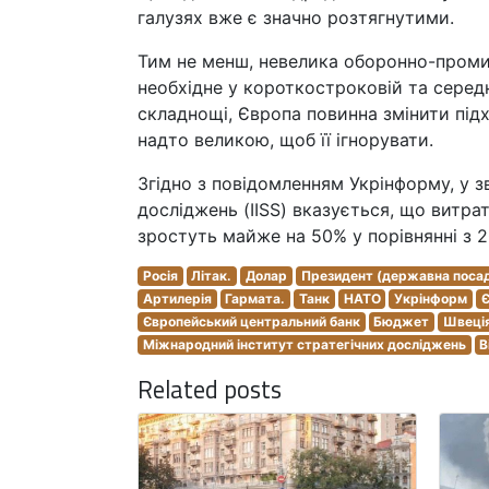
галузях вже є значно розтягнутими.
Тим не менш, невелика оборонно-промис
необхідне у короткостроковій та серед
складнощі, Європа повинна змінити підх
надто великою, щоб її ігнорувати.
Згідно з повідомленням Укрінформу, у з
досліджень (IISS) вказується, що витра
зростуть майже на 50% у порівнянні з 2
Росія
Літак.
Долар
Президент (державна поса
Артилерія
Гармата.
Танк
НАТО
Укрінформ
Європейський центральний банк
Бюджет
Швеці
Міжнародний інститут стратегічних досліджень
В
Related posts