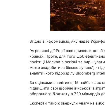
Згідно з інформацією, яку надає Укрінф
"Агресивні дії Росії вже призвели до з
країнах. Проте, для того щоб ефективн
політиці Москви в регіоні та вирішувати
може знадобитися більше зусиль", - пі
аналітичного підрозділу Bloomberg Intell
За оцінками аналітиків, 15 найбільших
підвищити свої щорічні військові витра
оборонного бюджету в 720 мільярдів дол
Експерти також звернули увагу на вибо