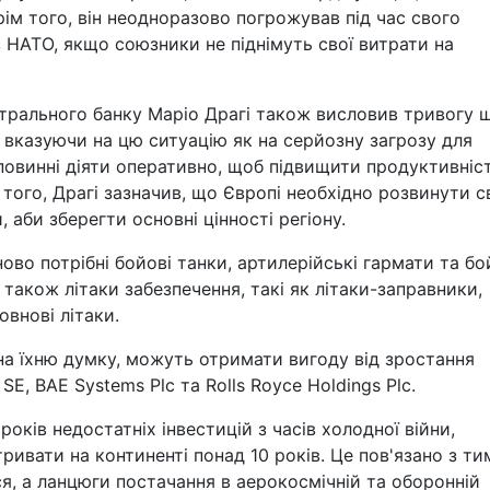
ім того, він неодноразово погрожував під час свого
 НАТО, якщо союзники не піднімуть свої витрати на
трального банку Маріо Драгі також висловив тривогу 
, вказуючи на цю ситуацію як на серйозну загрозу для
 повинні діяти оперативно, щоб підвищити продуктивніс
м того, Драгі зазначив, що Європі необхідно розвинути с
 аби зберегти основні цінності регіону.
ово потрібні бойові танки, артилерійські гармати та бо
 також літаки забезпечення, такі як літаки-заправники,
овнові літаки.
 на їхню думку, можуть отримати вигоду від зростання
SE, BAE Systems Plc та Rolls Royce Holdings Plc.
 років недостатніх інвестицій з часів холодної війни,
ивати на континенті понад 10 років. Це пов'язано з ти
я, а ланцюги постачання в аерокосмічній та оборонній