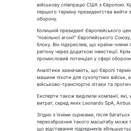
військову співпрацю США з Європою. Кр
першого терміну президентства вийти з
оборону.
Колишній президент Європейського цен
"повільної агонії" Європейського Союзу
блоку. Він підкреслив, що країни-члени
регіону через додаткові інвестиції. Крі
промисловий потенціал у сфері оборони,
Аналітики зазначають, що Європі термін
машини піхоти для сухопутних військ, а
військово-транспортні літаки та протич
Експерти також виділили компанії, які,
витрат, серед яких Leonardo SpA, Airbus 
Згідно з їхніми оцінками, після багатьох
переозброєння такого масштабу може тр
що відставання підрядників збільшуєтьс