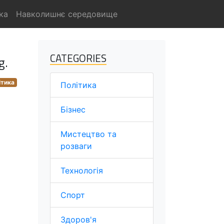
ка
Навколишнє середовище
CATEGORIES
g.
ітика
Політика
Бізнес
Мистецтво та
розваги
Технологія
Спорт
Здоров'я