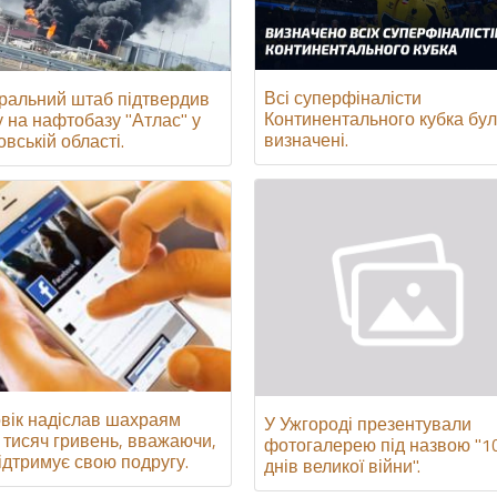
Всі суперфіналісти
ральний штаб підтвердив
Континентального кубка бу
у на нафтобазу "Атлас" у
визначені.
вській області.
вік надіслав шахраям
У Ужгороді презентували
м тисяч гривень, вважаючи,
фотогалерею під назвою "1
ідтримує свою подругу.
днів великої війни".