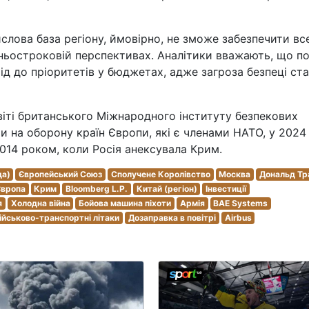
лова база регіону, ймовірно, не зможе забезпечити вс
ньостроковій перспективах. Аналітики вважають, що п
ід до пріоритетів у бюджетах, адже загроза безпеці ст
віті британського Міжнародного інституту безпекових
ти на оборону країн Європи, які є членами НАТО, у 2024
014 роком, коли Росія анексувала Крим.
да)
Європейський Союз
Сполучене Королівство
Москва
Дональд Тр
Європа
Крим
Bloomberg L.P.
Китай (регіон)
Інвестиції
я
Холодна війна
Бойова машина піхоти
Армія
BAE Systems
ійськово-транспортні літаки
Дозаправка в повітрі
Airbus