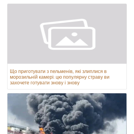
Що приготувати з пельменів, які злиплися в
морозильній камері: цю популярну страву ви
захочете готувати знову і знову