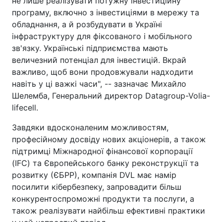
не лише реалізувати потужну інвестиційну
програму, включно з інвестиціями в мережу та
обладнання, а й розбудувати в Україні
інфраструктуру для фіксованого і мобільного
зв'язку. Українські підприємства мають
величезний потенціал для інвестицій. Вкрай
важливо, щоб вони продовжували надходити
навіть у ці важкі часи", -- зазначає Михайло
Шелемба, Генеральний директор Datagroup-Volia-
lifecell.
Завдяки вдосконаленим можливостям,
професійному досвіду нових акціонерів, а також
підтримці Міжнародної фінансової корпорації
(IFC) та Європейського банку реконструкції та
розвитку (ЄБРР), компанія DVL має намір
посилити кібербезпеку, запровадити більш
конкурентоспроможні продукти та послуги, а
також реалізувати найбільш ефективні практики