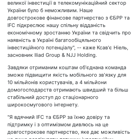
великої інвестиції в телекомунікаційний сектор
України було б неможливим. Наше
довгострокове фінансове партнерство з ЄБРР та
IFC підкреслює нашу спільну відданість
економічному зростанню України та свідчить про
наявність в Україні багатообіцяльного
інвестиційного потенціалу", -- каже Ксав'є Ніель,
засновник Iliad Group & NJJ Holding.
Завдяки отриманим коштам об'єднана команда
зможе підвищити якість мобільного зв'язку для
10 мільйонів користувачів, а 4 мільйони
домогосподарств отримають швидший та більш
стабільний доступ до стаціонарного
широкосмугового інтернету.
"Я вдячний IFC та ЄБРР за їхню довіру та
підтримку і з оптимізмом дивлюсь на це
довгострокове партнерство, яке дає можливість