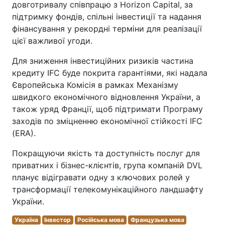
довготривалу співпрацю з Horizon Capital, за
підтримку фондів, спільні інвестиції та надання
фінансування у рекордні терміни для реалізації
цієї важливої угоди.
Для зниження інвестиційних ризиків частина
кредиту IFC буде покрита гарантіями, які надала
Європейська Комісія в рамках Механізму
швидкого економічного відновлення України, а
також уряд Франції, щоб підтримати Програму
заходів по зміцненню економічної стійкості IFC
(ERA).
Покращуючи якість та доступність послуг для
приватних і бізнес-клієнтів, група компаній DVL
планує відігравати одну з ключових ролей у
трансформації телекомунікаційного ландшафту
України.
Україна
Інвестор
Російська мова
Французька мова