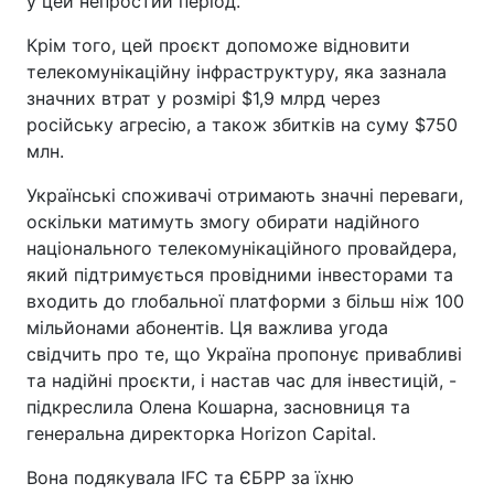
у цей непростий період.
Крім того, цей проєкт допоможе відновити
телекомунікаційну інфраструктуру, яка зазнала
значних втрат у розмірі $1,9 млрд через
російську агресію, а також збитків на суму $750
млн.
Українські споживачі отримають значні переваги,
оскільки матимуть змогу обирати надійного
національного телекомунікаційного провайдера,
який підтримується провідними інвесторами та
входить до глобальної платформи з більш ніж 100
мільйонами абонентів. Ця важлива угода
свідчить про те, що Україна пропонує привабливі
та надійні проєкти, і настав час для інвестицій, -
підкреслила Олена Кошарна, засновниця та
генеральна директорка Horizon Capital.
Вона подякувала IFC та ЄБРР за їхню