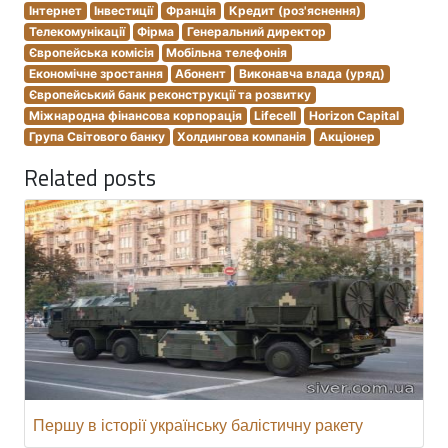
Інтернет
Інвестиції
Франція
Кредит (роз'яснення)
Телекомунікації
Фірма
Генеральний директор
Європейська комісія
Мобільна телефонія
Економічне зростання
Абонент
Виконавча влада (уряд)
Європейський банк реконструкції та розвитку
Міжнародна фінансова корпорація
Lifecell
Horizon Capital
Група Світового банку
Холдингова компанія
Акціонер
Related posts
Першу в історії українську балістичну ракету