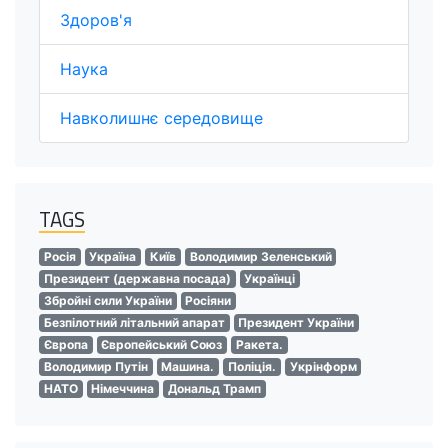
Здоров'я
Наука
Навколишнє середовище
TAGS
Росія
Україна
Київ
Володимир Зеленський
Президент (державна посада)
Українці
Збройні сили України
Росіяни
Безпілотний літальний апарат
Президент України
Європа
Європейський Союз
Ракета.
Володимир Путін
Машина.
Поліція.
Укрінформ
НАТО
Німеччина
Дональд Трамп