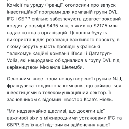
Комісії та уряду Франції, оголосили про запуск
інвестиційної програми для компаній групи DVL.
IFC і ЄБРР спільно забезпечують довгостроковий
кредит у розмірі $435 млн, з яких по $217.5 млн
надає кожна з організацій. Ці кошти будуть
використані для реалізації важливого проєкту, в
якому беруть участь провідні українські
телекомунікаційні компанії lifecell і Датагруп-
Volia, які нещодавно об'єдналися в групу DVL під
керівництвом Михайла Шелемби.
Основним інвестором новоутвореної групи є NJJ,
французька холдингова компанія, що займається
інвестиціями в телекомунікаційний сектор. Її
засновником є відомий інвестор Ксав'є Ніель.
"Ми надзвичайно щасливі, що досягли цієї
важливої віхи з міжнародними установами IFC та
ЄБРР. Без їхньої підтримки здійснення нашої