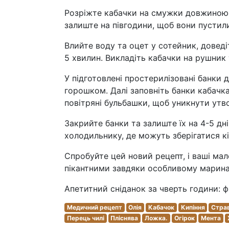
Розріжте кабачки на смужки довжиною п
залиште на півгодини, щоб вони пустили
Влийте воду та оцет у сотейник, доведі
5 хвилин. Викладіть кабачки на рушник 
У підготовлені простерилізовані банки д
горошком. Далі заповніть банки кабачка
повітряні бульбашки, щоб уникнути утво
Закрийте банки та залиште їх на 4-5 дні
холодильнику, де можуть зберігатися кі
Спробуйте цей новий рецепт, і ваші ма
пікантними завдяки особливому марина
Апетитний сніданок за чверть години: 
Медичний рецепт
Олія
Кабачок
Кипіння
Страв
Перець чилі
Пліснява
Ложка.
Огірок
Мента