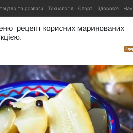
тецтво та розваги
Технологія
Спорт
Здоров'я
Нау
меню: рецепт корисних маринованих
укцією.
Здо