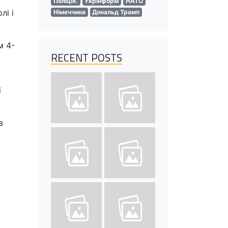
Поліція.
Укрінформ
НАТО
лі і
Німеччина
Дональд Трамп
м 4-
RECENT POSTS
і
в