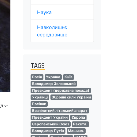
Наука
Навколишнє
середовище
TAGS
Росія
Україна
Київ
Володимир Зеленський
Президент (державна посада)
Українці
Збройні сили України
Росіяни
удь-
Безпілотний літальний апарат
Президент України
Європа
Європейський Союз
Ракета.
Володимир Путін
Машина.