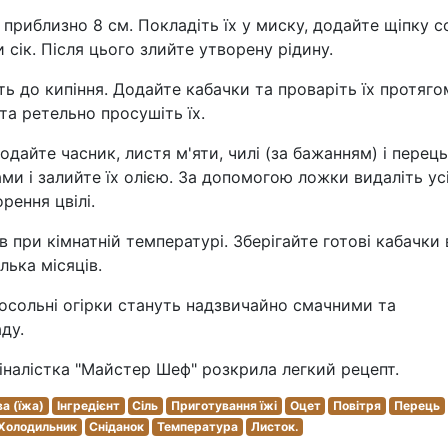
риблизно 8 см. Покладіть їх у миску, додайте щіпку со
 сік. Після цього злийте утворену рідину.
ть до кипіння. Додайте кабачки та проваріть їх протяго
та ретельно просушіть їх.
одайте часник, листя м'яти, чилі (за бажанням) і перець
ми і залийте їх олією. За допомогою ложки видаліть ус
рення цвілі.
в при кімнатній температурі. Зберігайте готові кабачки 
лька місяців.
лосольні огірки стануть надзвичайно смачними та
ду.
фіналістка "Майстер Шеф" розкрила легкий рецепт.
а (їжа)
Інгредієнт
Сіль
Приготування їжі
Оцет
Повітря
Перець
Холодильник
Сніданок
Температура
Листок.