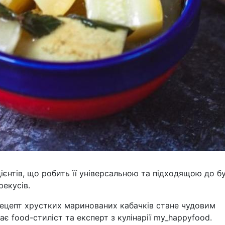
ієнтів, що робить її універсальною та підходящою до б
рекусів.
рецепт хрустких маринованих кабачків стане чудовим
є food-стиліст та експерт з кулінарії my_happyfood.