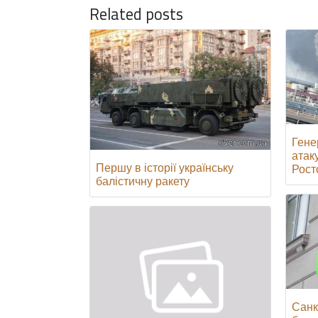
Related posts
Гене
атак
Першу в історії українську
Росто
балістичну ракету
Санк