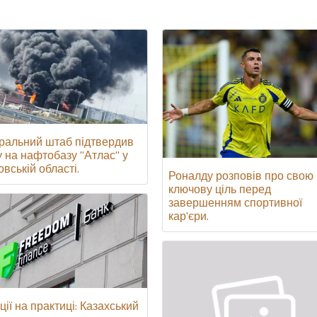
ральний штаб підтвердив
у на нафтобазу "Атлас" у
вській області.
Роналду розповів про свою
ключову ціль перед
завершенням спортивної
кар'єри.
ції на практиці: Казахський