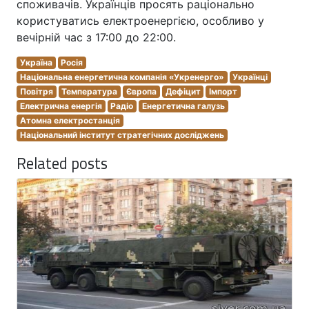
споживачів. Українців просять раціонально
користуватись електроенергією, особливо у
вечірній час з 17:00 до 22:00.
Україна
Росія
Національна енергетична компанія «Укренерго»
Українці
Повітря
Температура
Європа
Дефіцит
Імпорт
Електрична енергія
Радіо
Енергетична галузь
Атомна електростанція
Національний інститут стратегічних досліджень
Related posts