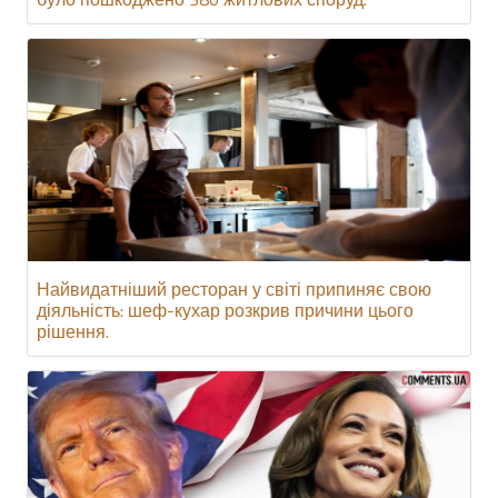
Найвидатніший ресторан у світі припиняє свою
діяльність: шеф-кухар розкрив причини цього
рішення.