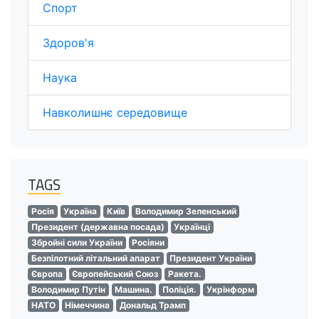
Спорт
Здоров'я
Наука
Навколишнє середовище
TAGS
Росія
Україна
Київ
Володимир Зеленський
Президент (державна посада)
Українці
Збройні сили України
Росіяни
Безпілотний літальний апарат
Президент України
Європа
Європейський Союз
Ракета.
Володимир Путін
Машина.
Поліція.
Укрінформ
НАТО
Німеччина
Дональд Трамп