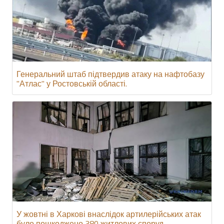
Генеральний штаб підтвердив атаку на нафтобазу
"Атлас" у Ростовській області.
У жовтні в Харкові внаслідок артилерійських атак
було пошкоджено 380 житлових споруд.