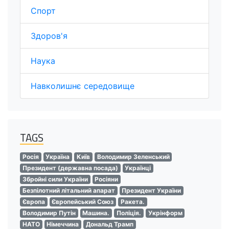
Спорт
Здоров'я
Наука
Навколишнє середовище
TAGS
Росія
Україна
Київ
Володимир Зеленський
Президент (державна посада)
Українці
Збройні сили України
Росіяни
Безпілотний літальний апарат
Президент України
Європа
Європейський Союз
Ракета.
Володимир Путін
Машина.
Поліція.
Укрінформ
НАТО
Німеччина
Дональд Трамп