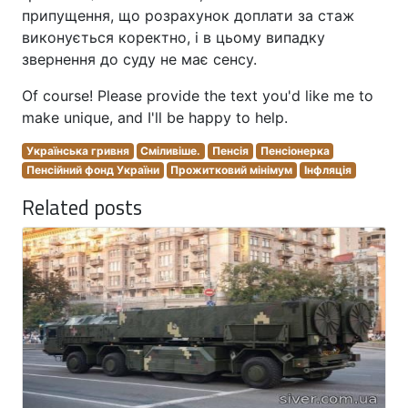
припущення, що розрахунок доплати за стаж
виконується коректно, і в цьому випадку
звернення до суду не має сенсу.
Of course! Please provide the text you'd like me to
make unique, and I'll be happy to help.
Українська гривня
Сміливіше.
Пенсія
Пенсіонерка
Пенсійний фонд України
Прожитковий мінімум
Інфляція
Related posts