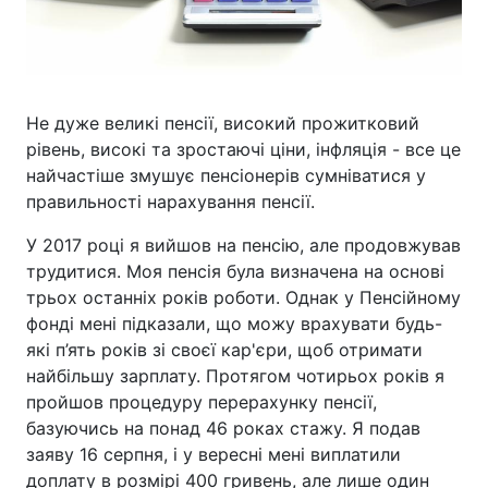
Не дуже великі пенсії, високий прожитковий
рівень, високі та зростаючі ціни, інфляція - все це
найчастіше змушує пенсіонерів сумніватися у
правильності нарахування пенсії.
У 2017 році я вийшов на пенсію, але продовжував
трудитися. Моя пенсія була визначена на основі
трьох останніх років роботи. Однак у Пенсійному
фонді мені підказали, що можу врахувати будь-
які п’ять років зі своєї кар'єри, щоб отримати
найбільшу зарплату. Протягом чотирьох років я
пройшов процедуру перерахунку пенсії,
базуючись на понад 46 роках стажу. Я подав
заяву 16 серпня, і у вересні мені виплатили
доплату в розмірі 400 гривень, але лише один