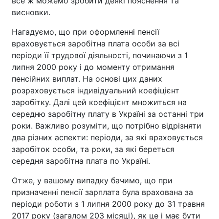
все ж можемо зробити деякі пояснення та
висновки.
Нагадуємо, що при оформленні пенсії
враховується заробітна плата особи за всі
періоди її трудової діяльності, починаючи з 1
липня 2000 року і до моменту отримання
пенсійних виплат. На основі цих даних
розраховується індивідуальний коефіцієнт
заробітку. Далі цей коефіцієнт множиться на
середню заробітну плату в Україні за останні три
роки. Важливо розуміти, що потрібно відрізняти
два різних аспекти: періоди, за які враховується
заробіток особи, та роки, за які береться
середня заробітна плата по Україні.
Отже, у вашому випадку бачимо, що при
призначенні пенсії зарплата була врахована за
періоди роботи з 1 липня 2000 року до 31 травня
2017 року (загалом 203 місяці), як це і має бути